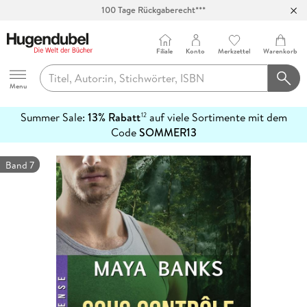
100 Tage Rückgaberecht***
Abholung in über 100 Filialen
Filiale
Konto
Merkzettel
Warenkorb
Hugendubel
Menu
Summer Sale:
13% Rabatt
auf viele Sortimente mit dem
12
mehr
Code
SOMMER13
erfahren
Band 7