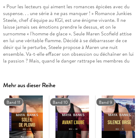
« Pour les lecteurs qui aiment les romances épicées avec du
suspense. . . une série à ne pas manquer ! » Romance Junkies
Steele, chef d'équipe au KGI, est une énigme vivante. Il ne
laisse jamais ses émotions prendre le dessus, et on le
surnomme « l'homme de glace ». Seule Maren Scofield attise
en lui une véritable flamme. Décidé à se débarrasser de ce
désir qui le perturbe, Steele propose à Maren une nuit
ensemble. Va-t-elle effacer son obsession ou déchaîner en lui
la passion ? Mais, quand le danger rattrape les membres du
KGI, Maren se retrouve au coeur de la bataille. Steele
affrontera l'enfer pour se précipiter à son secours. Car il ne
laissera personne la sauver à sa place.
Mehr aus dieser Reihe
Band 11
Band 10
Band 9