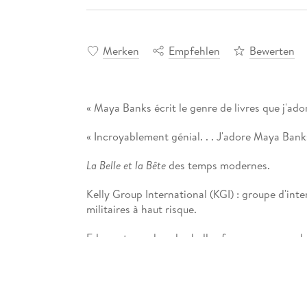
Merken
Empfehlen
Bewerten
« Maya Banks écrit le genre de livres que j'ador
« Incroyablement génial. . . J'adore Maya Banks 
La Belle et la Bête
des temps modernes.
Kelly Group International (KGI) : groupe d'inte
militaires à haut risque.
Eden est une des plus belles femmes au monde. 
sa gloire et sa beauté suscitent la convoitise 
Missionné pour la protéger, Swanson porte en
il a été blessé. Complexé par son apparence, il 
quelque chose dans la beauté placide de la jeu