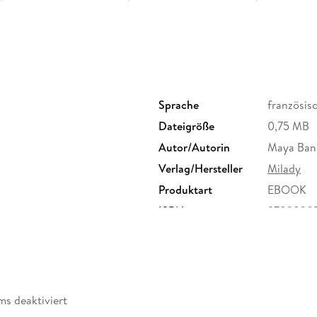
« J'ai été scotchée depuis la première page, et 
mot. »
Joyfully Reviewed
« Excellent roman que je n'ai pas pu poser une se
émotions. »
The Road to Romance
Sprache
französis
Dateigröße
0,75 MB
Autor/Autorin
Maya Ban
Verlag/Hersteller
Milady
Produktart
EBOOK
ISBN
9782820
ms deaktiviert