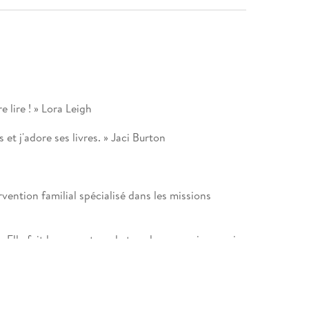
e lire ! » Lora Leigh
et j'adore ses livres. » Jaci Burton
rvention familial spécialisé dans les missions
Elle fait la couverture de tous les magazines mais
: des personnes mal intentionnées la traquent.
core les marques de son passage en Afghanistan où
ne s'autorise pas à rêver à Eden. Et pourtant, il y a
ne femme qui l'embrase et lui donne envie de se