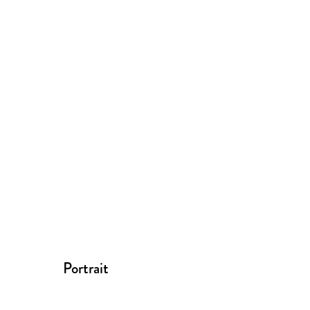
Weitere Hinweise: onix@hachette-livre.fr
Portrait