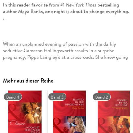
In this reader favorite from #1
New York Times
bestselling
author Maya Banks, one night is about to change everything.
. .
When an unplanned evening of passion with the darkly
seductive Cameron Hollingsworth results in a surprise
pregnancy, Pippa Laingley's at a crossroads. She knew going
in that the enigmatic entrepreneur had built a fortress
around his feelings. What she's just discovered is that he's
loved and lost before and he refuses to ever risk his heart like
Mehr aus dieser Reihe
that again.
Cam's experienced loss before, and he knows he'd never
Band 4
Band 3
Band 2
survive going through that hell again. But if he lets Pippa get
too close, he'll fall hard. If he pushes her away with loveless
arrangements of financial support, he'll still lose her. Either
way, he's doomed. . . unless he can let himself love again.