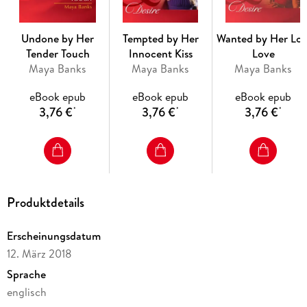
First published as
Undone by her Tender Touch
in 1998.
Undone by Her
Tempted by Her
Wanted by Her Los
Tender Touch
Innocent Kiss
Love
Maya Banks
Maya Banks
Maya Banks
eBook epub
eBook epub
eBook epub
3,76 €
3,76 €
3,76 €
*
*
*
Produktdetails
Erscheinungsdatum
12. März 2018
Sprache
englisch