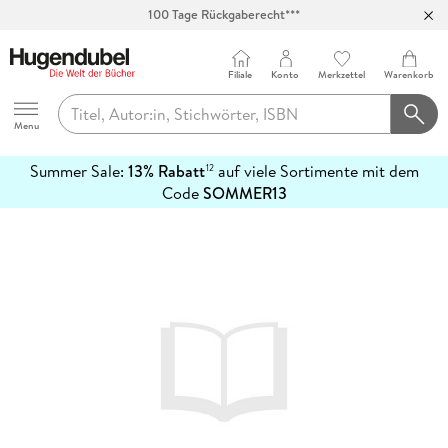
100 Tage Rückgaberecht***
Abholung in über 100 Filialen
Filiale
Konto
Merkzettel
Warenkorb
Hugendubel
Menu
Summer Sale:
13% Rabatt
auf viele Sortimente mit dem
12
mehr
Code
SOMMER13
erfahren