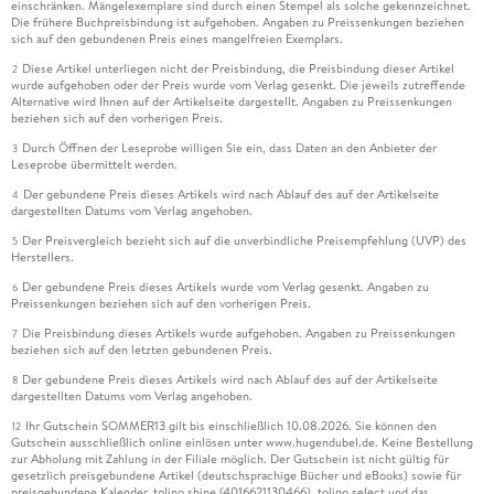
einschränken. Mängelexemplare sind durch einen Stempel als solche gekennzeichnet.
Die frühere Buchpreisbindung ist aufgehoben. Angaben zu Preissenkungen beziehen
sich auf den gebundenen Preis eines mangelfreien Exemplars.
Diese Artikel unterliegen nicht der Preisbindung, die Preisbindung dieser Artikel
2
wurde aufgehoben oder der Preis wurde vom Verlag gesenkt. Die jeweils zutreffende
Alternative wird Ihnen auf der Artikelseite dargestellt. Angaben zu Preissenkungen
beziehen sich auf den vorherigen Preis.
Durch Öffnen der Leseprobe willigen Sie ein, dass Daten an den Anbieter der
3
Leseprobe übermittelt werden.
Der gebundene Preis dieses Artikels wird nach Ablauf des auf der Artikelseite
4
dargestellten Datums vom Verlag angehoben.
Der Preisvergleich bezieht sich auf die unverbindliche Preisempfehlung (UVP) des
5
Herstellers.
Der gebundene Preis dieses Artikels wurde vom Verlag gesenkt. Angaben zu
6
Preissenkungen beziehen sich auf den vorherigen Preis.
Die Preisbindung dieses Artikels wurde aufgehoben. Angaben zu Preissenkungen
7
beziehen sich auf den letzten gebundenen Preis.
Der gebundene Preis dieses Artikels wird nach Ablauf des auf der Artikelseite
8
dargestellten Datums vom Verlag angehoben.
Ihr Gutschein SOMMER13 gilt bis einschließlich 10.08.2026. Sie können den
12
Gutschein ausschließlich online einlösen unter www.hugendubel.de. Keine Bestellung
zur Abholung mit Zahlung in der Filiale möglich. Der Gutschein ist nicht gültig für
gesetzlich preisgebundene Artikel (deutschsprachige Bücher und eBooks) sowie für
preisgebundene Kalender, tolino shine (4016621130466), tolino select und das