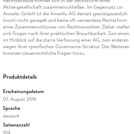
Rechtsanwälte können sich in der Rechtsform einer
Aktiengesellschaft zusammenschließen. Im Gegensatz zur
Anwalts-GmbH ist die Anwalts-AG derzeit spezialgesetzlich
(noch) nicht geregelt und keine oft verwendete Rechtsform
eines Zusammenschlusses von Rechtsanwälten. Daher stellen
sich Fragen nach ihrer praktischen Brauchbarkeit. Zum einen
im Hinblick auf die starre Verfassung einer AG, zum anderen
wegen ihrer spezifischen Governance-Struktur. Des Weiteren
Die hier vorgelegte Untersuchung zeigt, dass die AG
durchaus als Kooperationsform für Rechtsanwälte in
Produktdetails
Betracht kommt. Einer spezialgesetzlich im Berufsrecht
verankerten Ausgestaltung der Anwalts-AG bedarf es
Erscheinungsdatum
hingegen nicht. Aus berufsrechtlichen Gründen besteht
07. August 2019
keine Notwendigkeit, den Mitgliederkreis der einzelnen
Organe der Anwalts-AG zu beschränken. Dies würde sogar
Sprache
einen Verstoß gegen Art. 12 Abs. 1 GG darstellen. Allerdings
deutsch
muss dann bzgl. der Mandatsverhältnisse eine
Seitenanzahl
Ausnahmeregelung von den Mehrheitsbeschlüssen des
Vorstands in der Vorstandsgeschäftsordnung oder in der
104