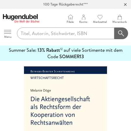
100 Tage Rückgaberecht***
Abholung in über 100 Filialen
Filiale
Konto
Merkzettel
Warenkorb
Hugendubel
Menu
Summer Sale:
13% Rabatt
auf viele Sortimente mit dem
12
mehr
Code
SOMMER13
erfahren