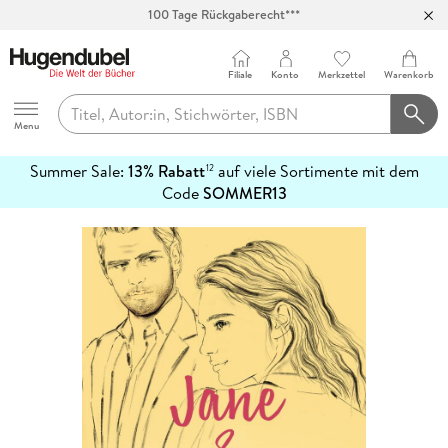
100 Tage Rückgaberecht***
Abholung in über 100 Filialen
Filiale
Konto
Merkzettel
Warenkorb
Hugendubel
Menu
Summer Sale:
13% Rabatt
auf viele Sortimente mit dem
12
mehr
Code
SOMMER13
erfahren