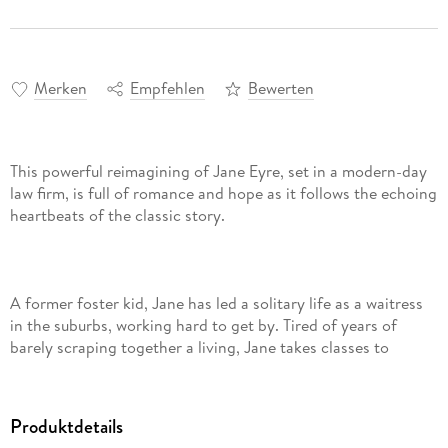
Merken
Empfehlen
Bewerten
This powerful reimagining of Jane Eyre, set in a modern-day
law firm, is full of romance and hope as it follows the echoing
A former foster kid, Jane has led a solitary life as a waitress
in the suburbs, working hard to get by. Tired of years of
barely scraping together a living, Jane takes classes to
become a legal assistant and shortly after graduating
accepts a job offer at a distinguished law firm in downtown
Toronto. Everyone at the firm thinks she is destined for
Produktdetails
failure because her boss is the notoriously difficult Edward