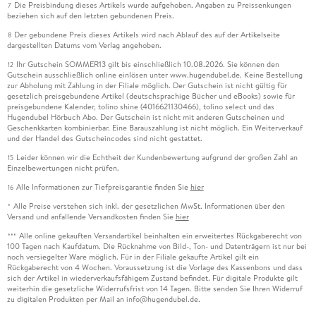
Die Preisbindung dieses Artikels wurde aufgehoben. Angaben zu Preissenkungen
7
beziehen sich auf den letzten gebundenen Preis.
Der gebundene Preis dieses Artikels wird nach Ablauf des auf der Artikelseite
8
dargestellten Datums vom Verlag angehoben.
Ihr Gutschein SOMMER13 gilt bis einschließlich 10.08.2026. Sie können den
12
Gutschein ausschließlich online einlösen unter www.hugendubel.de. Keine Bestellung
zur Abholung mit Zahlung in der Filiale möglich. Der Gutschein ist nicht gültig für
gesetzlich preisgebundene Artikel (deutschsprachige Bücher und eBooks) sowie für
preisgebundene Kalender, tolino shine (4016621130466), tolino select und das
Hugendubel Hörbuch Abo. Der Gutschein ist nicht mit anderen Gutscheinen und
Geschenkkarten kombinierbar. Eine Barauszahlung ist nicht möglich. Ein Weiterverkauf
und der Handel des Gutscheincodes sind nicht gestattet.
Leider können wir die Echtheit der Kundenbewertung aufgrund der großen Zahl an
15
Einzelbewertungen nicht prüfen.
Alle Informationen zur Tiefpreisgarantie finden Sie
hier
16
Alle Preise verstehen sich inkl. der gesetzlichen MwSt. Informationen über den
*
Versand und anfallende Versandkosten finden Sie
hier
Alle online gekauften Versandartikel beinhalten ein erweitertes Rückgaberecht von
***
100 Tagen nach Kaufdatum. Die Rücknahme von Bild-, Ton- und Datenträgern ist nur bei
noch versiegelter Ware möglich. Für in der Filiale gekaufte Artikel gilt ein
Rückgaberecht von 4 Wochen. Voraussetzung ist die Vorlage des Kassenbons und dass
sich der Artikel in wiederverkaufsfähigem Zustand befindet. Für digitale Produkte gilt
weiterhin die gesetzliche Widerrufsfrist von 14 Tagen. Bitte senden Sie Ihren Widerruf
zu digitalen Produkten per Mail an info@hugendubel.de.