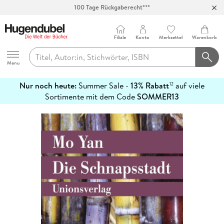
100 Tage Rückgaberecht***
Abholung in über 100 Filialen
Filiale
Konto
Merkzettel
Warenkorb
Hugendubel
Menu
Nur noch heute:
Summer Sale -
13% Rabatt
auf viele
12
mehr
Sortimente mit dem Code
SOMMER13
erfahren