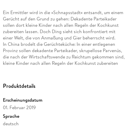
Ein Ermittler wird in die »Schnapsstadt« entsandt, um einem
Gerücht auf den Grund zu gehen: Dekadente Parteikader
sollen dort kleine Kinder nach allen Regeln der Kochkunst
zubereiten lassen. Doch Ding sieht sich konfrontiert mit
einer Welt, die von Anmaßung und Gier beherrscht wird.
In China brodelt die Gerüchteküche: In einer entlegenen
Provinz sollen dekadente Parteikader, skrupellose Parvenüs,
die nach der Wirtschaftswende zu Reichtum gekommen sind,
kleine Kinder nach allen Regeln der Kochkunst zubereiten
lassen. Sonderermittler Ding Gou'er wird nach Jiuguo, in die
sogenannte 'Schnapsstadt', entsandt, um der Fama dieser
'Fleischkinder' auf den Grund zu gehen. Doch kaum hat Ding
Produktdetails
den Fall aufgegriffen, sieht er sich konfrontiert mit einer
wahnhaften Welt, die von Aberglaube und Korruption, von
Erscheinungsdatum
Anmaßung und Gier beherrscht wird.
01. Februar 2019
Die Schnapsstadt ist eine virtuose Groteske, eine politische
Sprache
Allegorie, die das neue China der toten Ideale und seine
deutsch
gesellschaftliche Wirklichkeit kühn gegen den Strich bürstet.