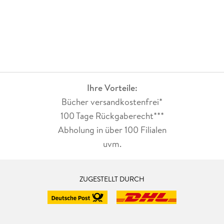
bald einmal in Vergessenheit und lässt einen in einer Welt
zurück, wie nur die Fantasie eines genialen Erzählers sie
schaffen kann. « Der Bund
»Mit Die Schnapsstadt kann man sich gewissermaßen
wirklich betrunken lesen. « K. -G. Beck-Ewerhardy,
sandammeer. at
Ihre Vorteile:
»Ein starkes Stück chinesischer Gegenwartsliteratur. «
Bücher versandkostenfrei*
Christiane Hammer, Neue Zürcher Zeitung
100 Tage Rückgaberecht***
»In der seltsamen Differenz zwischen dem Altbekannten und
Abholung in über 100 Filialen
dem erschütternd Anderen steckt der Reiz dieses Romans. Es
uvm.
ist die kleine Verschiebung, die die Lust am Text erzeugt. Oft
hat die minimale Abweichung eine große, häufig auch
groteske Wirkung. « Meike Fressmann, Süddeutsche Zeitung
ZUGESTELLT DURCH