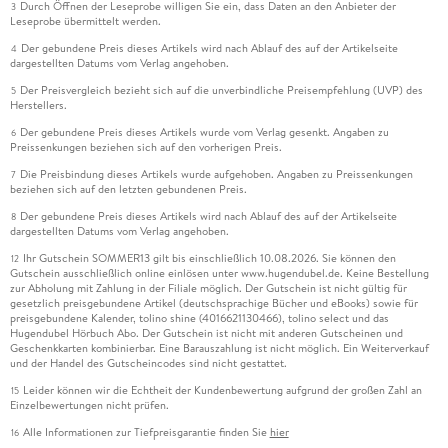
Durch Öffnen der Leseprobe willigen Sie ein, dass Daten an den Anbieter der
3
Leseprobe übermittelt werden.
Der gebundene Preis dieses Artikels wird nach Ablauf des auf der Artikelseite
4
dargestellten Datums vom Verlag angehoben.
Der Preisvergleich bezieht sich auf die unverbindliche Preisempfehlung (UVP) des
5
Herstellers.
Der gebundene Preis dieses Artikels wurde vom Verlag gesenkt. Angaben zu
6
Preissenkungen beziehen sich auf den vorherigen Preis.
Die Preisbindung dieses Artikels wurde aufgehoben. Angaben zu Preissenkungen
7
beziehen sich auf den letzten gebundenen Preis.
Der gebundene Preis dieses Artikels wird nach Ablauf des auf der Artikelseite
8
dargestellten Datums vom Verlag angehoben.
Ihr Gutschein SOMMER13 gilt bis einschließlich 10.08.2026. Sie können den
12
Gutschein ausschließlich online einlösen unter www.hugendubel.de. Keine Bestellung
zur Abholung mit Zahlung in der Filiale möglich. Der Gutschein ist nicht gültig für
gesetzlich preisgebundene Artikel (deutschsprachige Bücher und eBooks) sowie für
preisgebundene Kalender, tolino shine (4016621130466), tolino select und das
Hugendubel Hörbuch Abo. Der Gutschein ist nicht mit anderen Gutscheinen und
Geschenkkarten kombinierbar. Eine Barauszahlung ist nicht möglich. Ein Weiterverkauf
und der Handel des Gutscheincodes sind nicht gestattet.
Leider können wir die Echtheit der Kundenbewertung aufgrund der großen Zahl an
15
Einzelbewertungen nicht prüfen.
Alle Informationen zur Tiefpreisgarantie finden Sie
hier
16