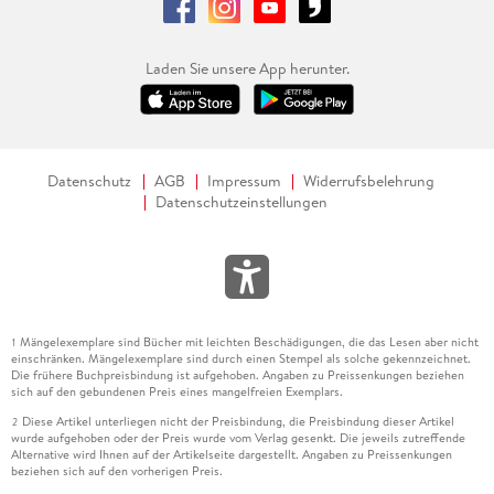
Laden Sie unsere App herunter.
Datenschutz
AGB
Impressum
Widerrufsbelehrung
Datenschutzeinstellungen
Mängelexemplare sind Bücher mit leichten Beschädigungen, die das Lesen aber nicht
1
einschränken. Mängelexemplare sind durch einen Stempel als solche gekennzeichnet.
Die frühere Buchpreisbindung ist aufgehoben. Angaben zu Preissenkungen beziehen
sich auf den gebundenen Preis eines mangelfreien Exemplars.
Diese Artikel unterliegen nicht der Preisbindung, die Preisbindung dieser Artikel
2
wurde aufgehoben oder der Preis wurde vom Verlag gesenkt. Die jeweils zutreffende
Alternative wird Ihnen auf der Artikelseite dargestellt. Angaben zu Preissenkungen
beziehen sich auf den vorherigen Preis.