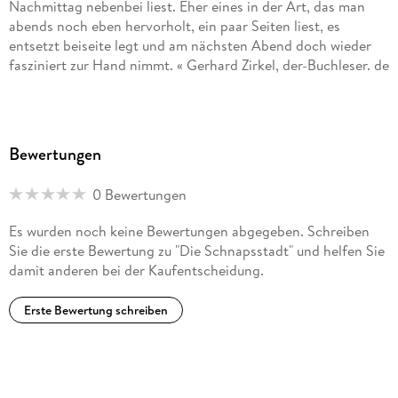
Nachmittag nebenbei liest. Eher eines in der Art, das man
abends noch eben hervorholt, ein paar Seiten liest, es
entsetzt beiseite legt und am nächsten Abend doch wieder
fasziniert zur Hand nimmt. « Gerhard Zirkel, der-Buchleser. de
»Ein literarisches Delirium, wie es ein Rabelais nicht wüster,
ein Bulgakow nicht teuflischer hätte ersinnen können.
Grauenhaft und grotesk komisch, dratisch naturalistisch und
Bewertungen
doch immer wieder auch subtil poetisch ist dieses Buch aus
dem China der frühen Neunzigerjahre. Ein im Guten wie im
0 Bewertungen
Bösen schwer berauschender Roman. « Ulrich Baron, Die
Welt
Es wurden noch keine Bewertungen abgegeben. Schreiben
Sie die erste Bewertung zu "Die Schnapsstadt" und helfen Sie
»Eine wahre Enzyklopädie der alltäglichen und literarischen
damit anderen bei der Kaufentscheidung.
Formen und Sprachen wird hier verbraut zu einem
fulminanten Kosmos, der seine Bestandteile in einem Prozess
Erste Bewertung schreiben
der kreativen Gärung und Destillation veredelt. « Niklas
Bender, Frankfurter Allgmeine Zeitung
»Grotesk, skurril und leidenschaftlich lebendig, so wie man es
von Mo Yan gewöhnt ist. « dragonviews. com