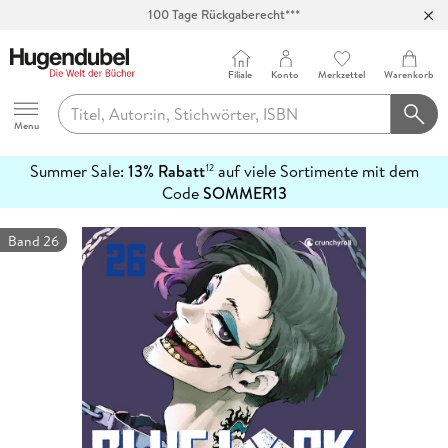
100 Tage Rückgaberecht***
Abholung in über 100 Filialen
Filiale
Konto
Merkzettel
Warenkorb
Hugendubel
Menu
Summer Sale:
13% Rabatt
auf viele Sortimente mit dem
12
mehr
Code
SOMMER13
erfahren
Band 26