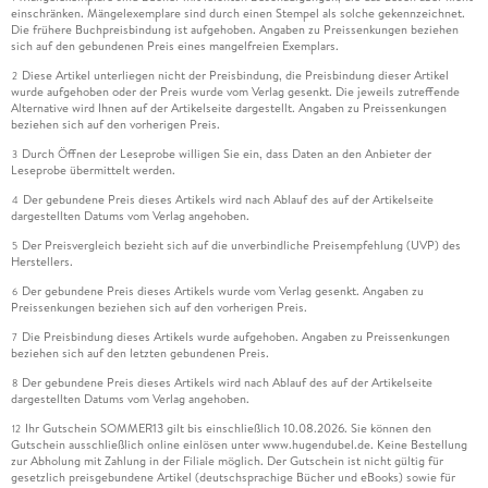
einschränken. Mängelexemplare sind durch einen Stempel als solche gekennzeichnet.
Die frühere Buchpreisbindung ist aufgehoben. Angaben zu Preissenkungen beziehen
sich auf den gebundenen Preis eines mangelfreien Exemplars.
Diese Artikel unterliegen nicht der Preisbindung, die Preisbindung dieser Artikel
2
wurde aufgehoben oder der Preis wurde vom Verlag gesenkt. Die jeweils zutreffende
Alternative wird Ihnen auf der Artikelseite dargestellt. Angaben zu Preissenkungen
beziehen sich auf den vorherigen Preis.
Durch Öffnen der Leseprobe willigen Sie ein, dass Daten an den Anbieter der
3
Leseprobe übermittelt werden.
Der gebundene Preis dieses Artikels wird nach Ablauf des auf der Artikelseite
4
dargestellten Datums vom Verlag angehoben.
Der Preisvergleich bezieht sich auf die unverbindliche Preisempfehlung (UVP) des
5
Herstellers.
Der gebundene Preis dieses Artikels wurde vom Verlag gesenkt. Angaben zu
6
Preissenkungen beziehen sich auf den vorherigen Preis.
Die Preisbindung dieses Artikels wurde aufgehoben. Angaben zu Preissenkungen
7
beziehen sich auf den letzten gebundenen Preis.
Der gebundene Preis dieses Artikels wird nach Ablauf des auf der Artikelseite
8
dargestellten Datums vom Verlag angehoben.
Ihr Gutschein SOMMER13 gilt bis einschließlich 10.08.2026. Sie können den
12
Gutschein ausschließlich online einlösen unter www.hugendubel.de. Keine Bestellung
zur Abholung mit Zahlung in der Filiale möglich. Der Gutschein ist nicht gültig für
gesetzlich preisgebundene Artikel (deutschsprachige Bücher und eBooks) sowie für