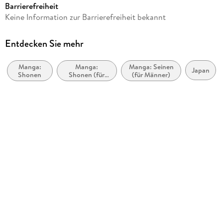
Barrierefreiheit
Reihe
Keine Information zur Barrierefreiheit bekannt
Blue Lock, 26
Autor/Autorin
Entdecken Sie mehr
Muneyuki Kaneshiro
Manga:
Manga:
Manga: Seinen
Übersetzung
Japan
Shonen
Shonen (für
(für Männer)
Markus Lange
Jungen im
Teenageralter)
Illustrationen
Yusuke Nomura
Verlag/Hersteller
Kazé
Originalsprache
japanisch
Kopierschutz
mit Adobe-DRM-Kopierschutz
Family Sharing
Ja