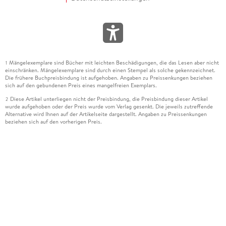
Mängelexemplare sind Bücher mit leichten Beschädigungen, die das Lesen aber nicht
1
einschränken. Mängelexemplare sind durch einen Stempel als solche gekennzeichnet.
Die frühere Buchpreisbindung ist aufgehoben. Angaben zu Preissenkungen beziehen
sich auf den gebundenen Preis eines mangelfreien Exemplars.
Diese Artikel unterliegen nicht der Preisbindung, die Preisbindung dieser Artikel
2
wurde aufgehoben oder der Preis wurde vom Verlag gesenkt. Die jeweils zutreffende
Alternative wird Ihnen auf der Artikelseite dargestellt. Angaben zu Preissenkungen
beziehen sich auf den vorherigen Preis.
Durch Öffnen der Leseprobe willigen Sie ein, dass Daten an den Anbieter der
3
Leseprobe übermittelt werden.
Der gebundene Preis dieses Artikels wird nach Ablauf des auf der Artikelseite
4
dargestellten Datums vom Verlag angehoben.
Der Preisvergleich bezieht sich auf die unverbindliche Preisempfehlung (UVP) des
5
Herstellers.
Der gebundene Preis dieses Artikels wurde vom Verlag gesenkt. Angaben zu
6
Preissenkungen beziehen sich auf den vorherigen Preis.
Die Preisbindung dieses Artikels wurde aufgehoben. Angaben zu Preissenkungen
7