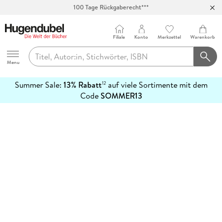
100 Tage Rückgaberecht***
Abholung in über 100 Filialen
Filiale
Konto
Merkzettel
Warenkorb
Hugendubel
Menu
Summer Sale:
13% Rabatt
auf viele Sortimente mit dem
12
mehr
Code
SOMMER13
erfahren