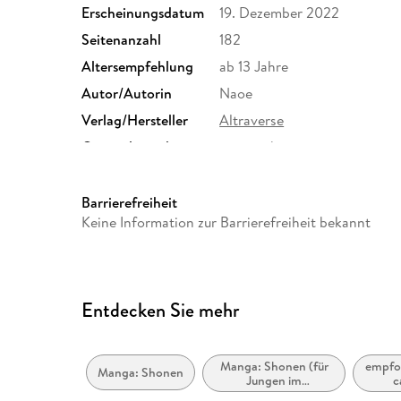
Erscheinungsdatum
19. Dezember 2022
Seitenanzahl
182
Altersempfehlung
ab 13 Jahre
Autor/Autorin
Naoe
Verlag/Hersteller
Altraverse
Originalsprache
japanisch
Family Sharing
Ja
Dateiformat
EPUB
Barrierefreiheit
Keine Information zur Barrierefreiheit bekannt
Entdecken Sie mehr
Manga: Shonen (für
empfoh
Manga: Shonen
Jungen im
c
Teenageralter)