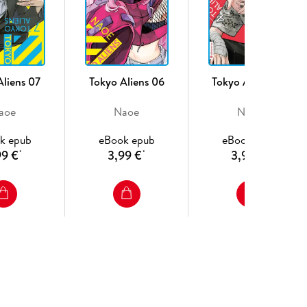
Aliens 07
Tokyo Aliens 06
Tokyo Aliens 04
aoe
Naoe
Naoe
k epub
eBook epub
eBook epub
99 €
3,99 €
3,99 €
*
*
*