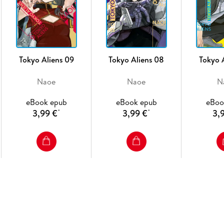
Tokyo Aliens 09
Tokyo Aliens 08
Tokyo 
Naoe
Naoe
N
eBook epub
eBook epub
eBoo
3,99 €
3,99 €
3,
*
*