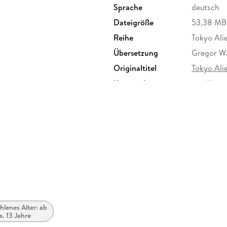
Sprache
deutsch
Dateigröße
53,38 MB
Reihe
Tokyo Alie
Übersetzung
Gregor W
Originaltitel
Tokyo Ali
Kopierschutz
mit Wasse
Produktart
EBOOK
ISBN
97837539
lenes Alter: ab
a. 13 Jahre