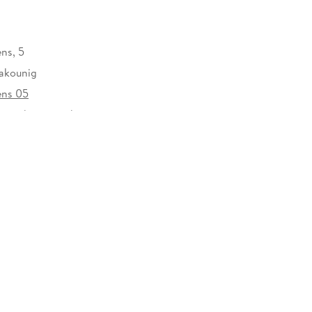
ns, 5
akounig
ens 05
rzeichen versehen
13865