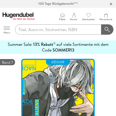
Abholung in über 100 Filialen
Filiale
Konto
Merkzettel
Warenkorb
Hugendubel
Menu
Summer Sale:
13% Rabatt
auf viele Sortimente mit dem
12
mehr
Code
SOMMER13
erfahren
Band 7