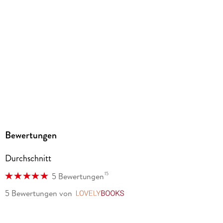
Ja
Produktart
EBOOK
Dateiformat
EPUB
ISBN
9783753921778
Bewertungen
Durchschnitt
15
5 Bewertungen
5 Bewertungen
von
LovelyBooks