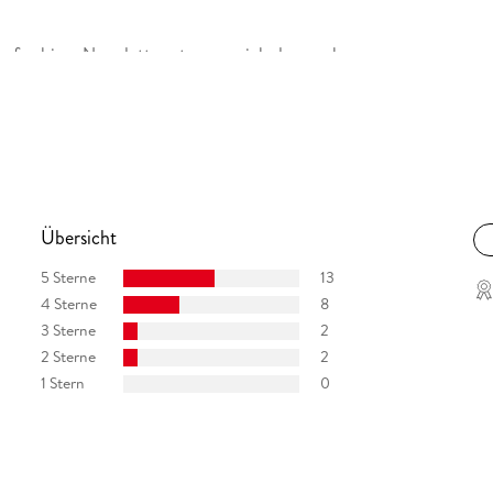
up for his e-Newsletter at www. nicholassparks.
X: @NicholasSparks.
Übersicht
5 Sterne
13
4 Sterne
8
3 Sterne
2
2 Sterne
2
1 Stern
0