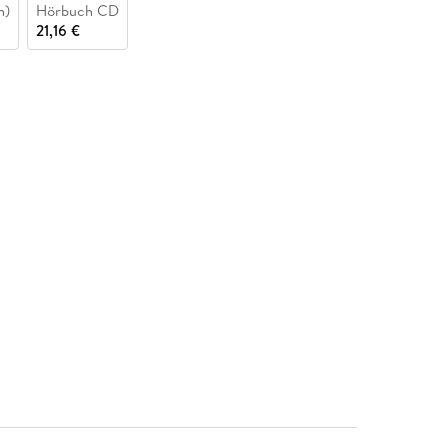
n)
Hörbuch CD
21,16 €