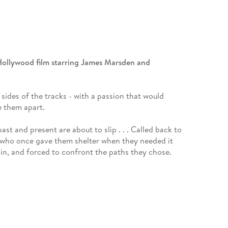
 Hollywood film starring James Marsden and
ides of the tracks - with a passion that would
ce them apart.
ast and present are about to slip . . . Called back to
 who once gave them shelter when they needed it
in, and forced to confront the paths they chose.
-million-copy bestselling author of
The Notebook, The
is one of the world's most beloved authors.