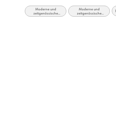
Moderne und
Moderne und
zeitgenössische
zeitgenössische
Belletristik: allgemein
Liebesromane /
und literarisch
Romance