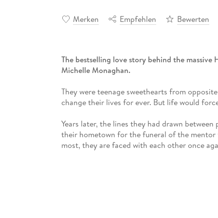
Merken
Empfehlen
Bewerten
The bestselling love story behind the massive
Michelle Monaghan.
They were teenage sweethearts from opposite s
change their lives for ever. But life would for
Years later, the lines they had drawn between p
their hometown for the funeral of the mentor
most, they are faced with each other once aga
Can true love ever rewrite the past?
This is the new epic love story from the multi
Lucky One
and
The Last Song
. Nicholas Sparks 