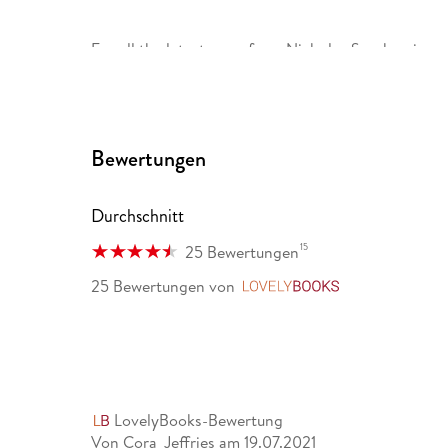
For all the latest news from Nicholas Sparks, sign 
com, and follow him on Instagram, Facebook and 
Bewertungen
Durchschnitt
15
25 Bewertungen
25 Bewertungen
von
LovelyBooks
LovelyBooks-Bewertung
Von Cora_Jeffries
am
19.07.2021