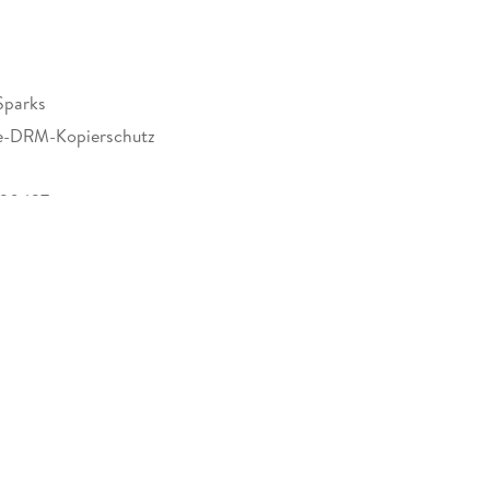
Sparks
e-DRM-Kopierschutz
120437