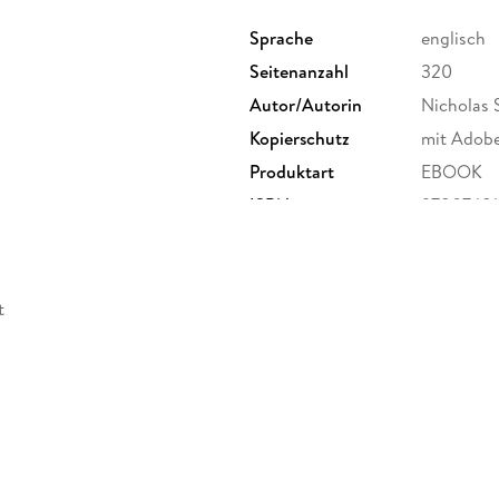
Sprache
englisch
Seitenanzahl
320
Autor/Autorin
Nicholas 
Kopierschutz
mit Adob
Produktart
EBOOK
ISBN
9780748
t