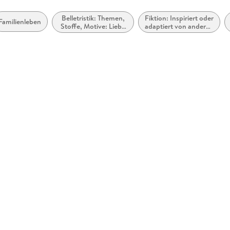
Belletristik: Themen,
Fiktion: Inspiriert oder
Familienleben
Stoffe, Motive: Liebe
adaptiert von anderen
und Beziehungen
Medien