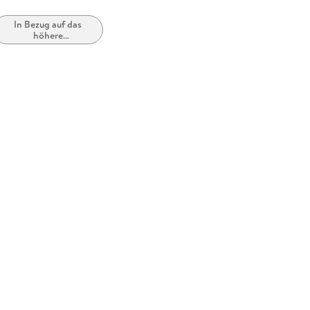
In Bezug auf das
höhere
Erwachsenenalter /
das hohe Alter