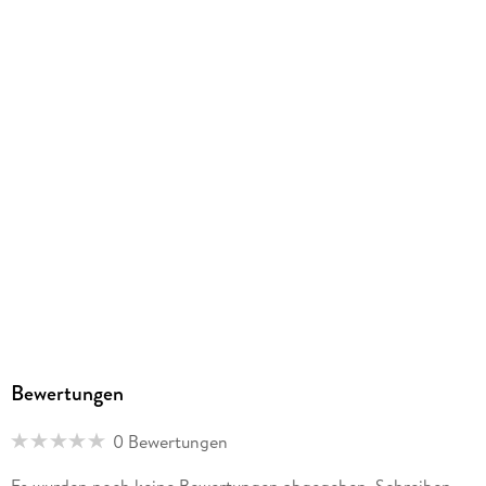
Dateiformat
EPUB
ISBN
9783751515580
Bewertungen
0 Bewertungen
Es wurden noch keine Bewertungen abgegeben. Schreiben