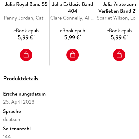
Julia Royal Band 55
Julia Exklusiv Band
Julia Ärzte zum
404
Verlieben Band 21
Penny Jordan, Catherine George, Sara Craven
Clare Connelly, Ally Blake, Maya Blake
Scarlet Wils
eBook epub
eBook epub
eBook epub
5,99 €
5,99 €
5,99 €
*
*
*
Produktdetails
Erscheinungsdatum
25. April 2023
Sprache
deutsch
Seitenanzahl
144