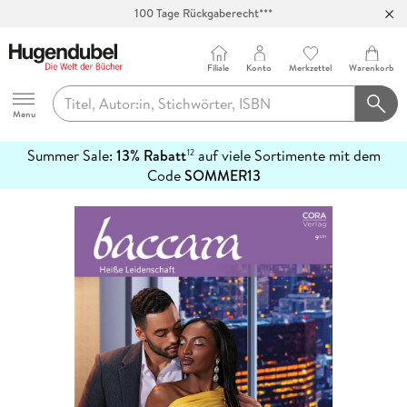
100 Tage Rückgaberecht***
Abholung in über 100 Filialen
Filiale
Konto
Merkzettel
Warenkorb
Hugendubel
Menu
Summer Sale:
13% Rabatt
auf viele Sortimente mit dem
12
mehr
Code
SOMMER13
erfahren