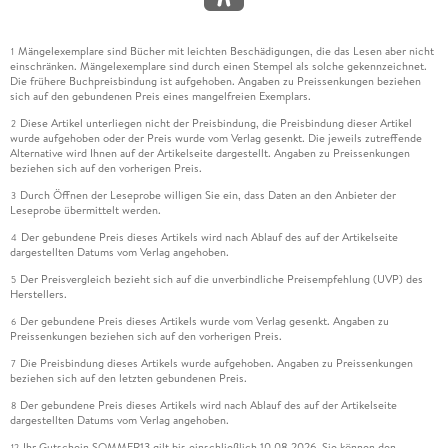
Mängelexemplare sind Bücher mit leichten Beschädigungen, die das Lesen aber nicht
1
einschränken. Mängelexemplare sind durch einen Stempel als solche gekennzeichnet.
Die frühere Buchpreisbindung ist aufgehoben. Angaben zu Preissenkungen beziehen
sich auf den gebundenen Preis eines mangelfreien Exemplars.
Diese Artikel unterliegen nicht der Preisbindung, die Preisbindung dieser Artikel
2
wurde aufgehoben oder der Preis wurde vom Verlag gesenkt. Die jeweils zutreffende
Alternative wird Ihnen auf der Artikelseite dargestellt. Angaben zu Preissenkungen
beziehen sich auf den vorherigen Preis.
Durch Öffnen der Leseprobe willigen Sie ein, dass Daten an den Anbieter der
3
Leseprobe übermittelt werden.
Der gebundene Preis dieses Artikels wird nach Ablauf des auf der Artikelseite
4
dargestellten Datums vom Verlag angehoben.
Der Preisvergleich bezieht sich auf die unverbindliche Preisempfehlung (UVP) des
5
Herstellers.
Der gebundene Preis dieses Artikels wurde vom Verlag gesenkt. Angaben zu
6
Preissenkungen beziehen sich auf den vorherigen Preis.
Die Preisbindung dieses Artikels wurde aufgehoben. Angaben zu Preissenkungen
7
beziehen sich auf den letzten gebundenen Preis.
Der gebundene Preis dieses Artikels wird nach Ablauf des auf der Artikelseite
8
dargestellten Datums vom Verlag angehoben.
Ihr Gutschein SOMMER13 gilt bis einschließlich 10.08.2026. Sie können den
12