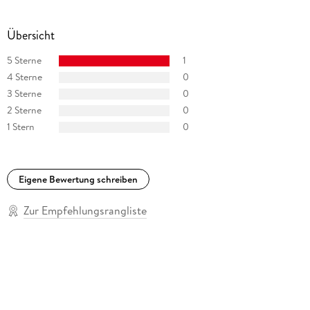
allerneueste Fantasy-Reihe spielt: »Guardians of Secret
Powers«.
Übersicht
5 Sterne
1
4 Sterne
0
3 Sterne
0
2 Sterne
0
1 Stern
0
Eigene Bewertung schreiben
Zur Empfehlungsrangliste