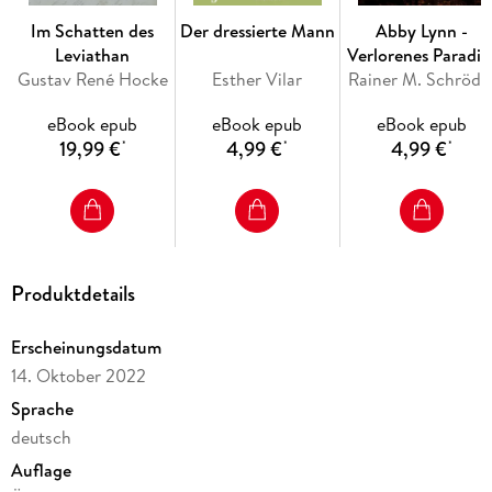
Im Schatten des
Der dressierte Mann
Abby Lynn -
Leviathan
Verlorenes Paradie
Gustav René Hocke
Esther Vilar
Rainer M. Schröde
eBook epub
eBook epub
eBook epub
19,99 €
4,99 €
4,99 €
*
*
*
Produktdetails
Erscheinungsdatum
14. Oktober 2022
Sprache
deutsch
Auflage