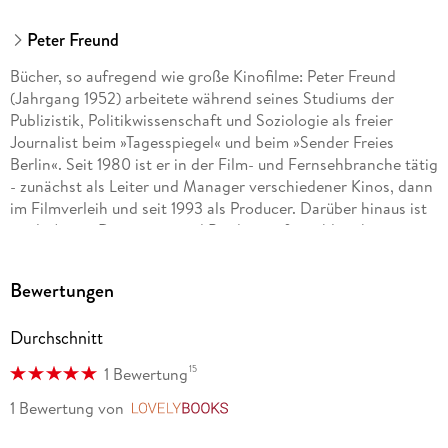
Peter Freund
Bücher, so aufregend wie große Kinofilme: Peter Freund
(Jahrgang 1952) arbeitete während seines Studiums der
Publizistik, Politikwissenschaft und Soziologie als freier
Journalist beim »Tagesspiegel« und beim »Sender Freies
Berlin«. Seit 1980 ist er in der Film- und Fernsehbranche tätig
- zunächst als Leiter und Manager verschiedener Kinos, dann
im Filmverleih und seit 1993 als Producer. Darüber hinaus ist
er als Autor, Dramaturg und Produzent für zahlreiche
Fernsehserien und -filme verantwortlich.
Bewertungen
Peter Freunds bisher größter Erfolg ist die »Laura Leander«-
Reihe. Sie begeistert Kinder wie Erwachsene gleichermaßen,
Durchschnitt
stürmte die Bestsellerliste und wurde in 22 Ländern weltweit
veröffentlicht. Der »Focus« meint: »Was Harry Potter kann,
15
1 Bewertung
kann Laura auch. «
1 Bewertung
von
LovelyBooks
Peter Freund lebt und arbeitet in Berlin, wo auch seine