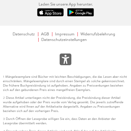
Laden Sie unsere App herunter.
Datenschutz
AGB
Impressum
Widerrufsbelehrung
Datenschutzeinstellungen
Mängelexemplare sind Bücher mit leichten Beschädigungen, die das Lesen aber nicht
1
einschränken. Mängelexemplare sind durch einen Stempel als solche gekennzeichnet.
Die frühere Buchpreisbindung ist aufgehoben. Angaben zu Preissenkungen beziehen
sich auf den gebundenen Preis eines mangelfreien Exemplars.
Diese Artikel unterliegen nicht der Preisbindung, die Preisbindung dieser Artikel
2
wurde aufgehoben oder der Preis wurde vom Verlag gesenkt. Die jeweils zutreffende
Alternative wird Ihnen auf der Artikelseite dargestellt. Angaben zu Preissenkungen
beziehen sich auf den vorherigen Preis.
Durch Öffnen der Leseprobe willigen Sie ein, dass Daten an den Anbieter der
3
Leseprobe übermittelt werden.