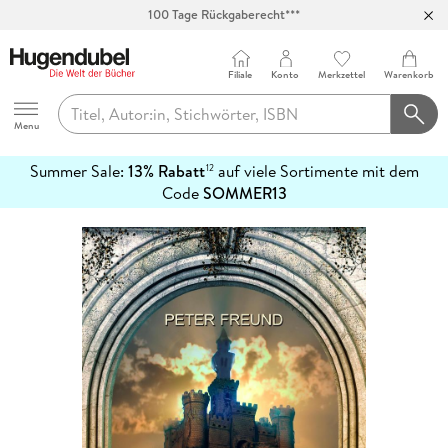
100 Tage Rückgaberecht***
Abholung in über 100 Filialen
Filiale
Konto
Merkzettel
Warenkorb
Hugendubel
Menu
Summer Sale:
13% Rabatt
auf viele Sortimente mit dem
12
mehr
Code
SOMMER13
erfahren