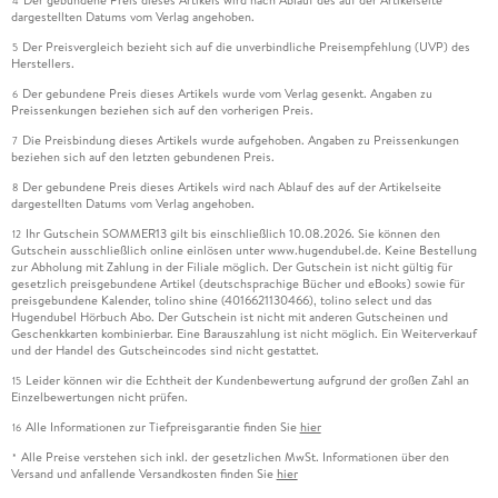
Der gebundene Preis dieses Artikels wird nach Ablauf des auf der Artikelseite
4
dargestellten Datums vom Verlag angehoben.
Der Preisvergleich bezieht sich auf die unverbindliche Preisempfehlung (UVP) des
5
Herstellers.
Der gebundene Preis dieses Artikels wurde vom Verlag gesenkt. Angaben zu
6
Preissenkungen beziehen sich auf den vorherigen Preis.
Die Preisbindung dieses Artikels wurde aufgehoben. Angaben zu Preissenkungen
7
beziehen sich auf den letzten gebundenen Preis.
Der gebundene Preis dieses Artikels wird nach Ablauf des auf der Artikelseite
8
dargestellten Datums vom Verlag angehoben.
Ihr Gutschein SOMMER13 gilt bis einschließlich 10.08.2026. Sie können den
12
Gutschein ausschließlich online einlösen unter www.hugendubel.de. Keine Bestellung
zur Abholung mit Zahlung in der Filiale möglich. Der Gutschein ist nicht gültig für
gesetzlich preisgebundene Artikel (deutschsprachige Bücher und eBooks) sowie für
preisgebundene Kalender, tolino shine (4016621130466), tolino select und das
Hugendubel Hörbuch Abo. Der Gutschein ist nicht mit anderen Gutscheinen und
Geschenkkarten kombinierbar. Eine Barauszahlung ist nicht möglich. Ein Weiterverkauf
und der Handel des Gutscheincodes sind nicht gestattet.
Leider können wir die Echtheit der Kundenbewertung aufgrund der großen Zahl an
15
Einzelbewertungen nicht prüfen.
Alle Informationen zur Tiefpreisgarantie finden Sie
hier
16
Alle Preise verstehen sich inkl. der gesetzlichen MwSt. Informationen über den
*
Versand und anfallende Versandkosten finden Sie
hier