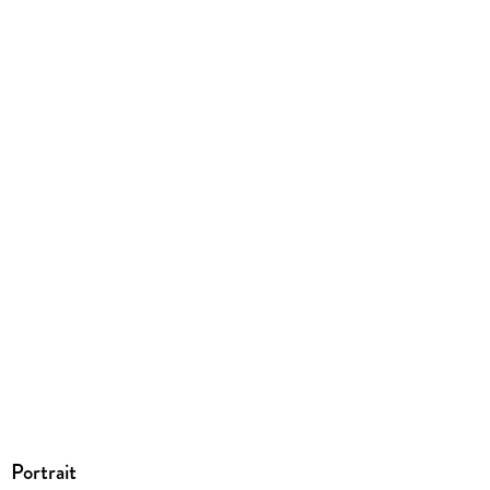
EPUB
ISBN
9783957513908
Portrait