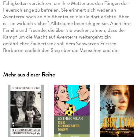
Fähigkeiten verzichten, um ihre Mutter aus den Fängen der
Feuerschlange zu befreien. Sie erinnert sich weder an
Aventerra noch an die Abenteuer, die sie dort erlebte. Aber
ist sie wirklich sicher? Albträume beunruhigen sie. Auch ihre
Familie und Freunde, die über sie wachen, ahnen, dass der
Kampf um die Macht auf Aventerra weitergeht: Ein
gefährlicher Zaubertrank soll dem Schwarzen Fürsten
Borboron endlich den Sieg über die Menschen und die
Krieger des Lichts bringen. Beim Training für ein Wettrennen
auf Burg Ravenstein, zu dem ihr Bruder Lukas sie überredet,
stürzt Laura schwer mit dem Mountainbike und fällt ins
Mehr aus dieser Reihe
Koma. Die Ärzte sind ratlos, denn anscheinend ist sie völlig
gesund. Doch Lukas spürt, dass das Leben seiner Schwester
in größter Gefahr ist, und zögert nicht, einzugreifen, als sich
ihm die Chance bietet. Er macht sich auf eine gefährliche
Reise. Wird er Laura retten können?