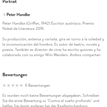
Portrait
Peter Handke
Peter Handke (Griffen, 1942) Escritor austríaco. Premio
Nobel de Literatura 2019.
Su producción, extensa y variada, gira en torno a la soledad y
la incomunicación del hombre. Es autor de teatro, novela y
poesía. También es director de cine; ha escrito guiones y ha
colaborado con su amigo Wim Wenders. Ambos comparten
un estilo concreto y descriptivo, sus personajes son seres
abiertos, en proyecto. El minimalismo de los diálogos, la
dificultad para tomar decisiones cuando todo puede resultar
Bewertungen
un paso en falso, constituyen rasgos característicos de la
escritura de Peter Handke. Se declara heredero de Goethe,
0 Bewertungen
Kafka y Stifter. A su obra se la considera representativa del
estilo de la Neue Subjektivität (Nueva Subjetividad).
Es wurden noch keine Bewertungen abgegeben. Schreiben
Sie die erste Bewertung zu "Contra el sueño profundo" und
En 1973 recibió el premio Georg Büchner, en 1976 el premio
helfen Sie damit anderen bei der Kaufentscheidung.