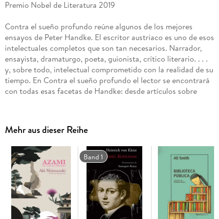
Premio Nobel de Literatura 2019
Contra el sueño profundo reúne algunos de los mejores
ensayos de Peter Handke. El escritor austriaco es uno de esos
intelectuales completos que son tan necesarios. Narrador,
ensayista, dramaturgo, poeta, guionista, crítico literario. . . .
y, sobre todo, intelectual comprometido con la realidad de su
tiempo. En Contra el sueño profundo el lector se encontrará
con todas esas facetas de Handke: desde artículos sobre
política (o sobre los Balcanes y la enorme polémica que le
llevó a renunciar al Premio Heine) hasta otros sobre arte,
literatura, pintura, etc.
Mehr aus dieser Reihe
Los veintisiete textos que reunimos aquí fueron escritos entre
1967 y 2006, de manera que nos ayudan a entender los
Band 1
diferentes intereses de Handke a lo largo de gran parte de su
vida. Como señala Cecilia Dreymüller es su esclaredor
prólogo, "La lucha contra los tópicos verbales y las verdades
trilladas es omnipresente. [. . .] En todos los textos críticos se
percibe un decidido rasgo combativo. También en las