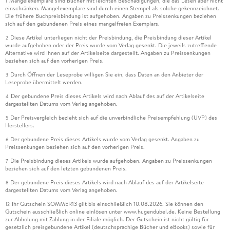
Mängelexemplare sind Bücher mit leichten Beschädigungen, die das Lesen aber nicht
1
einschränken. Mängelexemplare sind durch einen Stempel als solche gekennzeichnet.
Die frühere Buchpreisbindung ist aufgehoben. Angaben zu Preissenkungen beziehen
sich auf den gebundenen Preis eines mangelfreien Exemplars.
Diese Artikel unterliegen nicht der Preisbindung, die Preisbindung dieser Artikel
2
wurde aufgehoben oder der Preis wurde vom Verlag gesenkt. Die jeweils zutreffende
Alternative wird Ihnen auf der Artikelseite dargestellt. Angaben zu Preissenkungen
beziehen sich auf den vorherigen Preis.
Durch Öffnen der Leseprobe willigen Sie ein, dass Daten an den Anbieter der
3
Leseprobe übermittelt werden.
Der gebundene Preis dieses Artikels wird nach Ablauf des auf der Artikelseite
4
dargestellten Datums vom Verlag angehoben.
Der Preisvergleich bezieht sich auf die unverbindliche Preisempfehlung (UVP) des
5
Herstellers.
Der gebundene Preis dieses Artikels wurde vom Verlag gesenkt. Angaben zu
6
Preissenkungen beziehen sich auf den vorherigen Preis.
Die Preisbindung dieses Artikels wurde aufgehoben. Angaben zu Preissenkungen
7
beziehen sich auf den letzten gebundenen Preis.
Der gebundene Preis dieses Artikels wird nach Ablauf des auf der Artikelseite
8
dargestellten Datums vom Verlag angehoben.
Ihr Gutschein SOMMER13 gilt bis einschließlich 10.08.2026. Sie können den
12
Gutschein ausschließlich online einlösen unter www.hugendubel.de. Keine Bestellung
zur Abholung mit Zahlung in der Filiale möglich. Der Gutschein ist nicht gültig für
gesetzlich preisgebundene Artikel (deutschsprachige Bücher und eBooks) sowie für