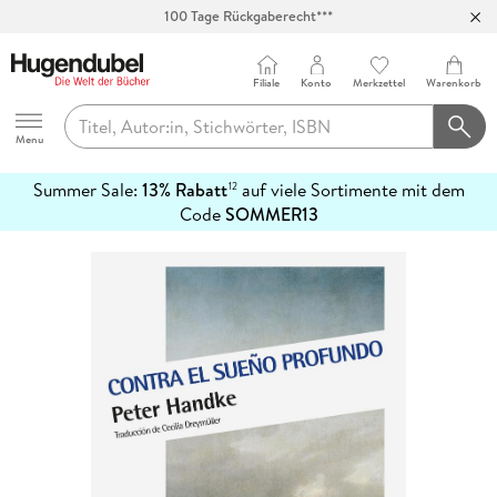
100 Tage Rückgaberecht***
Abholung in über 100 Filialen
Filiale
Konto
Merkzettel
Warenkorb
Hugendubel
Menu
Summer Sale:
13% Rabatt
auf viele Sortimente mit dem
12
mehr
Code
SOMMER13
erfahren