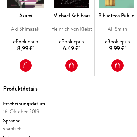
reivindicaciones de escritores ignorados por el público [. . .]
para los que encuentra editoriales, y finalmente consigue el
reconocimiento merecido".
Azami
Michael Kohlhaas
Biblioteca Pública
"La literatura alemana es inconcebible sin Peter Handke".
Aki Shimazaki
Heinrich von Kleist
Ali Smith
Die Zeit
eBook epub
eBook epub
eBook epub
8,99 €
6,49 €
9,99 €
*
*
*
Produktdetails
Erscheinungsdatum
16. Oktober 2019
Sprache
spanisch