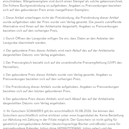
einschränken. Mängelexemplare sind durch einen Stempel als solche gekennzeichnet.
Die frühere Buchpreisbindung ist aufgehoben. Angaben zu Preissenkungen beziehen
sich auf den gebundenen Preis eines mangelfreien Exemplars.
Diese Artikel unterliegen nicht der Preisbindung, die Preisbindung dieser Artikel
2
wurde aufgehoben oder der Preis wurde vom Verlag gesenkt. Die jeweils zutreffende
Alternative wird Ihnen auf der Artikelseite dargestellt. Angaben zu Preissenkungen
beziehen sich auf den vorherigen Preis.
Durch Öffnen der Leseprobe willigen Sie ein, dass Daten an den Anbieter der
3
Leseprobe übermittelt werden.
Der gebundene Preis dieses Artikels wird nach Ablauf des auf der Artikelseite
4
dargestellten Datums vom Verlag angehoben.
Der Preisvergleich bezieht sich auf die unverbindliche Preisempfehlung (UVP) des
5
Herstellers.
Der gebundene Preis dieses Artikels wurde vom Verlag gesenkt. Angaben zu
6
Preissenkungen beziehen sich auf den vorherigen Preis.
Die Preisbindung dieses Artikels wurde aufgehoben. Angaben zu Preissenkungen
7
beziehen sich auf den letzten gebundenen Preis.
Der gebundene Preis dieses Artikels wird nach Ablauf des auf der Artikelseite
8
dargestellten Datums vom Verlag angehoben.
Ihr Gutschein SOMMER13 gilt bis einschließlich 10.08.2026. Sie können den
12
Gutschein ausschließlich online einlösen unter www.hugendubel.de. Keine Bestellung
zur Abholung mit Zahlung in der Filiale möglich. Der Gutschein ist nicht gültig für
gesetzlich preisgebundene Artikel (deutschsprachige Bücher und eBooks) sowie für
preisgebundene Kalender, tolino shine (4016621130466), tolino select und das