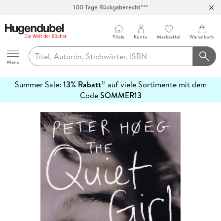
100 Tage Rückgaberecht***
Abholung in über 100 Filialen
Filiale
Konto
Merkzettel
Warenkorb
Hugendubel
Menu
Summer Sale:
13% Rabatt
auf viele Sortimente mit dem
12
mehr
Code
SOMMER13
erfahren