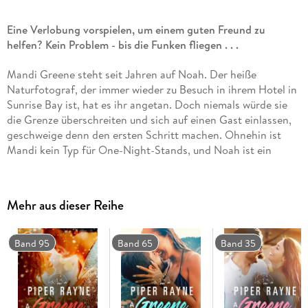
Eine Verlobung vorspielen, um einem guten Freund zu
helfen? Kein Problem - bis die Funken fliegen . . .
Mandi Greene steht seit Jahren auf Noah. Der heiße
Naturfotograf, der immer wieder zu Besuch in ihrem Hotel in
Sunrise Bay ist, hat es ihr angetan. Doch niemals würde sie
die Grenze überschreiten und sich auf einen Gast einlassen,
geschweige denn den ersten Schritt machen. Ohnehin ist
Mandi kein Typ für One-Night-Stands, und Noah ist ein
Abenteurer, der nie lange an einem Ort bleibt. Doch plötzlich
schüttet Noah ihr sein Herz aus. Er hat seiner konservativen
Familie angekündigt, dass er heiraten wird. Das Problem: Er
Mehr aus dieser Reihe
datet nicht mal jemanden! Wer wäre also besser als Fake-
Verlobte geeignet als Mandi? Mandi lässt sich darauf ein,
Noah zu helfen - doch als die Funken zwischen den beiden
Band 95
Band 65
Band 35
fliegen, wird es immer schwieriger, sich aus der etwas außer
Kontrolle geratenen Lüge zu lösen . . . Eine spicy Fake-
Relationship-Romance zum Verlieben!