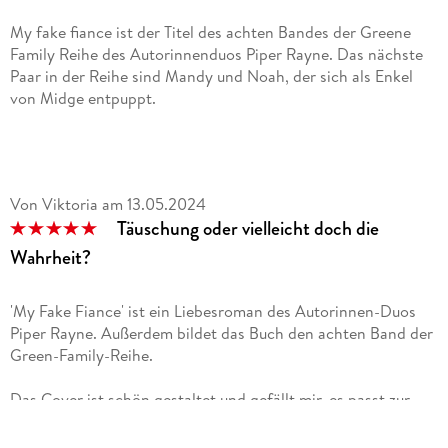
My fake fiance ist der Titel des achten Bandes der Greene
Family Reihe des Autorinnenduos Piper Rayne. Das nächste
Paar in der Reihe sind Mandy und Noah, der sich als Enkel
von Midge entpuppt.
Die Geschichte wird mittels Rückblenden über einen Zeitlauf
von ca. drei Jahren erzählt. Beginnend mit der ersten
Begegnung von Mandi und Noah in Mandis kleinem Hotel.
Von Viktoria
am
13.05.2024
Täuschung oder vielleicht doch die
Der Schreibstil ist gewohnt gut lesbar und die
Perspektivwechsel zwischen Mandi und Noah lassen mich als
Wahrheit?
Leserin gut teilhaben an ihren Gedanken und Gefühlen. Der
Grund warum Mandi und Noah eine Fake Verlobung eingehen
'My Fake Fiance' ist ein Liebesroman des Autorinnen-Duos
ist nachvollziehbar und Noahs Überlegungen dazu
Piper Rayne. Außerdem bildet das Buch den achten Band der
verständlich.
Green-Family-Reihe.
Zwischen beiden merkt man die körperliche Anziehung sehr
Das Cover ist schön gestaltet und gefällt mir, es passt zur
schnell und es folgen einige explizite Szenen, von denen es
Reihe. Der Wiedererkennungswert ist hier auf jeden Fall
gerne etwas weniger sein könnten, da sie die Geschichte
gegeben, ich habe sofort erkannt, dass das Buch zur Reihe