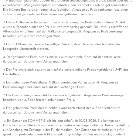
Mängelexemplare sind Bücher mit leichten Beschädigungen, die das Lesen aber nicht
1
einschränken. Mängelexemplare sind durch einen Stempel als solche gekennzeichnet.
Die frühere Buchpreisbindung ist aufgehoben. Angaben zu Preissenkungen beziehen
sich auf den gebundenen Preis eines mangelfreien Exemplars.
Diese Artikel unterliegen nicht der Preisbindung, die Preisbindung dieser Artikel
2
wurde aufgehoben oder der Preis wurde vom Verlag gesenkt. Die jeweils zutreffende
Alternative wird Ihnen auf der Artikelseite dargestellt. Angaben zu Preissenkungen
beziehen sich auf den vorherigen Preis.
Durch Öffnen der Leseprobe willigen Sie ein, dass Daten an den Anbieter der
3
Leseprobe übermittelt werden.
Der gebundene Preis dieses Artikels wird nach Ablauf des auf der Artikelseite
4
dargestellten Datums vom Verlag angehoben.
Der Preisvergleich bezieht sich auf die unverbindliche Preisempfehlung (UVP) des
5
Herstellers.
Der gebundene Preis dieses Artikels wurde vom Verlag gesenkt. Angaben zu
6
Preissenkungen beziehen sich auf den vorherigen Preis.
Die Preisbindung dieses Artikels wurde aufgehoben. Angaben zu Preissenkungen
7
beziehen sich auf den letzten gebundenen Preis.
Der gebundene Preis dieses Artikels wird nach Ablauf des auf der Artikelseite
8
dargestellten Datums vom Verlag angehoben.
Ihr Gutschein SOMMER13 gilt bis einschließlich 10.08.2026. Sie können den
12
Gutschein ausschließlich online einlösen unter www.hugendubel.de. Keine Bestellung
zur Abholung mit Zahlung in der Filiale möglich. Der Gutschein ist nicht gültig für
gesetzlich preisgebundene Artikel (deutschsprachige Bücher und eBooks) sowie für