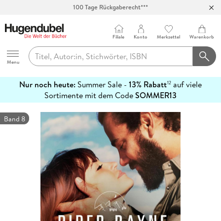
100 Tage Rückgaberecht***
Abholung in über 100 Filialen
Filiale
Konto
Merkzettel
Warenkorb
Hugendubel
Menu
Nur noch heute:
Summer Sale -
13% Rabatt
auf viele
12
mehr
Sortimente mit dem Code
SOMMER13
erfahren
Band 8