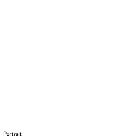
EBOOK
Dateiformat
EPUB
ISBN
9783957511751
Portrait