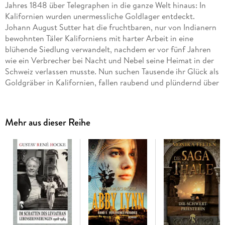
Jahres 1848 über Telegraphen in die ganze Welt hinaus: In
Kalifornien wurden unermessliche Goldlager entdeckt.
Johann August Sutter hat die fruchtbaren, nur von Indianern
bewohnten Täler Kaliforniens mit harter Arbeit in eine
blühende Siedlung verwandelt, nachdem er vor fünf Jahren
wie ein Verbrecher bei Nacht und Nebel seine Heimat in der
Schweiz verlassen musste. Nun suchen Tausende ihr Glück als
Goldgräber in Kalifornien, fallen raubend und plündernd über
das Sacramento-Tal her und zerstören damit Johanns
Lebenswerk: Arbeiter, Soldaten, Diebe, Mörder und
Abenteurer. Sie alle werden vom Goldfieber gepackt. Und
Mehr aus dieser Reihe
jeder Einzelne träumt davon, möglichst schnell als reicher
Mann wieder in seine Heimat zurückkehren zu können . . .