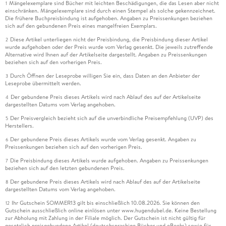
Mängelexemplare sind Bücher mit leichten Beschädigungen, die das Lesen aber nicht
1
einschränken. Mängelexemplare sind durch einen Stempel als solche gekennzeichnet.
Die frühere Buchpreisbindung ist aufgehoben. Angaben zu Preissenkungen beziehen
sich auf den gebundenen Preis eines mangelfreien Exemplars.
Diese Artikel unterliegen nicht der Preisbindung, die Preisbindung dieser Artikel
2
wurde aufgehoben oder der Preis wurde vom Verlag gesenkt. Die jeweils zutreffende
Alternative wird Ihnen auf der Artikelseite dargestellt. Angaben zu Preissenkungen
beziehen sich auf den vorherigen Preis.
Durch Öffnen der Leseprobe willigen Sie ein, dass Daten an den Anbieter der
3
Leseprobe übermittelt werden.
Der gebundene Preis dieses Artikels wird nach Ablauf des auf der Artikelseite
4
dargestellten Datums vom Verlag angehoben.
Der Preisvergleich bezieht sich auf die unverbindliche Preisempfehlung (UVP) des
5
Herstellers.
Der gebundene Preis dieses Artikels wurde vom Verlag gesenkt. Angaben zu
6
Preissenkungen beziehen sich auf den vorherigen Preis.
Die Preisbindung dieses Artikels wurde aufgehoben. Angaben zu Preissenkungen
7
beziehen sich auf den letzten gebundenen Preis.
Der gebundene Preis dieses Artikels wird nach Ablauf des auf der Artikelseite
8
dargestellten Datums vom Verlag angehoben.
Ihr Gutschein SOMMER13 gilt bis einschließlich 10.08.2026. Sie können den
12
Gutschein ausschließlich online einlösen unter www.hugendubel.de. Keine Bestellung
zur Abholung mit Zahlung in der Filiale möglich. Der Gutschein ist nicht gültig für
gesetzlich preisgebundene Artikel (deutschsprachige Bücher und eBooks) sowie für