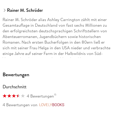
Rainer M. Schröder
Rainer M. Schröder alias Ashley Carrington zählt mit einer
Gesamtauflage in Deutschland von fast sechs Millionen zu
den erfolgreichsten deutschsprachigen Schriftstellern von
Abenteuerromanen, Jugendbüchern sowie historischen
Romanen. Nach ersten Bucherfolgen in den 80ern ließ er
sich mit seiner Frau Helga in den USA nieder und verbrachte
einige Jahre auf seiner Farm in der Halbwildnis von Süd-
Virginia, dem Ausgangspunkt zahlreicher Abenteuerreisen,
bei denen er unter anderem zwischen Kuba und Key West
erfolgreich nach versunkenen Schätzen getaucht hat, in einer
Bewertungen
Goldmine in den Bergender Sierra Nevada gearbeitet hat
oder abenteuerliche Reisen auf eigene Faust durch den
Durchschnitt
Amazonas, Australien und die südlichen Länder Afrikas
unternommen hat. Heute lebt Rainer M. Schröder mit seiner
15
4 Bewertungen
Frau in Palm Coast / Florida.
4 Bewertungen
von
LovelyBooks