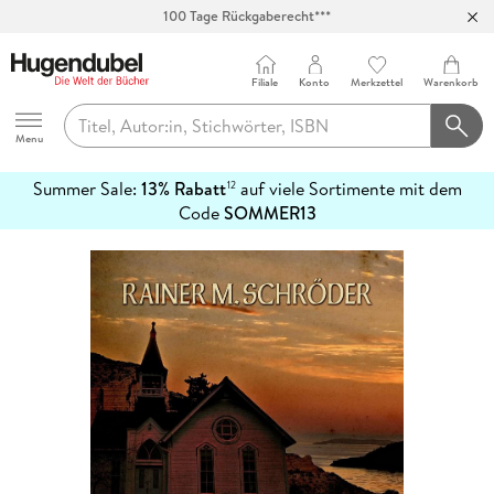
Abholung in über 100 Filialen
Filiale
Konto
Merkzettel
Warenkorb
Hugendubel
Menu
Summer Sale:
13% Rabatt
auf viele Sortimente mit dem
12
mehr
Code
SOMMER13
erfahren