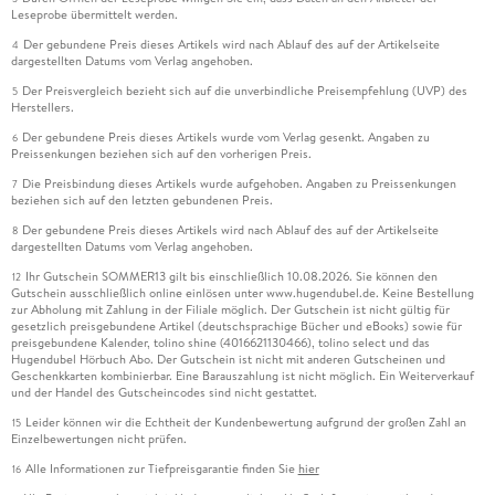
Leseprobe übermittelt werden.
Der gebundene Preis dieses Artikels wird nach Ablauf des auf der Artikelseite
4
dargestellten Datums vom Verlag angehoben.
Der Preisvergleich bezieht sich auf die unverbindliche Preisempfehlung (UVP) des
5
Herstellers.
Der gebundene Preis dieses Artikels wurde vom Verlag gesenkt. Angaben zu
6
Preissenkungen beziehen sich auf den vorherigen Preis.
Die Preisbindung dieses Artikels wurde aufgehoben. Angaben zu Preissenkungen
7
beziehen sich auf den letzten gebundenen Preis.
Der gebundene Preis dieses Artikels wird nach Ablauf des auf der Artikelseite
8
dargestellten Datums vom Verlag angehoben.
Ihr Gutschein SOMMER13 gilt bis einschließlich 10.08.2026. Sie können den
12
Gutschein ausschließlich online einlösen unter www.hugendubel.de. Keine Bestellung
zur Abholung mit Zahlung in der Filiale möglich. Der Gutschein ist nicht gültig für
gesetzlich preisgebundene Artikel (deutschsprachige Bücher und eBooks) sowie für
preisgebundene Kalender, tolino shine (4016621130466), tolino select und das
Hugendubel Hörbuch Abo. Der Gutschein ist nicht mit anderen Gutscheinen und
Geschenkkarten kombinierbar. Eine Barauszahlung ist nicht möglich. Ein Weiterverkauf
und der Handel des Gutscheincodes sind nicht gestattet.
Leider können wir die Echtheit der Kundenbewertung aufgrund der großen Zahl an
15
Einzelbewertungen nicht prüfen.
Alle Informationen zur Tiefpreisgarantie finden Sie
hier
16