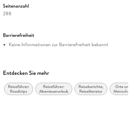
Seitenanzahl
288
Dateigröße
4,69 MB
Barrierefreiheit
Reihe
Keine Informationen zur Barrierefreiheit bekannt
POLYGLOTT Abenteuer und Reiseberichte
Autor/Autorin
Rajat Ubhaykar
Verlag/Hersteller
Entdecken Sie mehr
Gräfe und Unzer eBook
Reiseführer:
Reiseführer:
Reiseberichte,
Orte un
Kopierschutz
Roadtrips
Abenteuerurlaub
Reiseliteratur
Menschen
mit Wasserzeichen versehen
Sachbuch
Bildbänd
Produktart
EBOOK
Dateiformat
EPUB