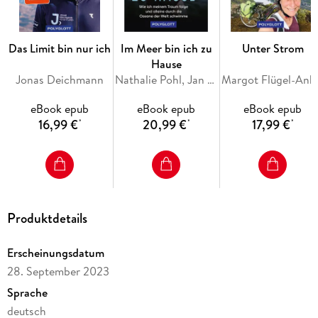
Prolog
Teil Eins: Sex, Drogen und Nomaden von Mumbai nach
Srinagar
Teil Zwei: Aufstand Nagaland und Manipur
Das Limit bin nur ich
Im Meer bin ich zu
Unter Strom
Teil Drei: Highway-Wirtschaft von Mumbai nach Kanyakumari
Hause
Epilog
Jonas Deichmann
Nathalie Pohl, Jan Stremmel
Margot
Danksagung
eBook epub
eBook epub
eBook epub
Literaturverzeichnis
16,99 €
20,99 €
17,99 €
Glossar
*
*
*
Zitatnachweise
Endnoten
Über den Autor
Leseprobe
Produktdetails
Erscheinungsdatum
28. September 2023
Sprache
deutsch