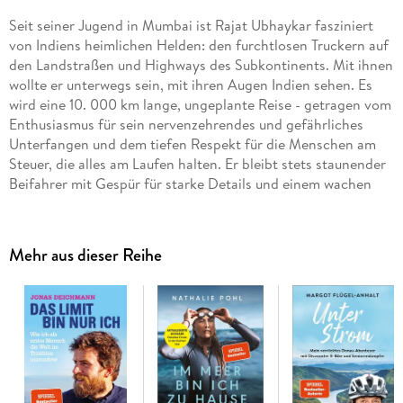
Seit seiner Jugend in Mumbai ist Rajat Ubhaykar fasziniert
von Indiens heimlichen Helden: den furchtlosen Truckern auf
den Landstraßen und Highways des Subkontinents. Mit ihnen
wollte er unterwegs sein, mit ihren Augen Indien sehen. Es
wird eine 10. 000 km lange, ungeplante Reise - getragen vom
Enthusiasmus für sein nervenzehrendes und gefährliches
Unterfangen und dem tiefen Respekt für die Menschen am
Steuer, die alles am Laufen halten. Er bleibt stets staunender
Beifahrer mit Gespür für starke Details und einem wachen
Blick auf den gesellschaftlichen Überbau des ungezähmten
Landes. Intensiver als an der Seite von Rajat Ubhaykar lässt
sich Indien nicht erleben.
Mehr aus dieser Reihe
Inhaltsverzeichnis
Hinweis zur Optimierung
Impressum