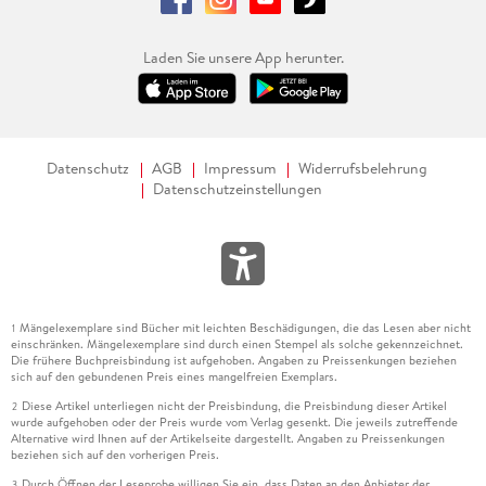
Laden Sie unsere App herunter.
Datenschutz
AGB
Impressum
Widerrufsbelehrung
Datenschutzeinstellungen
Mängelexemplare sind Bücher mit leichten Beschädigungen, die das Lesen aber nicht
1
einschränken. Mängelexemplare sind durch einen Stempel als solche gekennzeichnet.
Die frühere Buchpreisbindung ist aufgehoben. Angaben zu Preissenkungen beziehen
sich auf den gebundenen Preis eines mangelfreien Exemplars.
Diese Artikel unterliegen nicht der Preisbindung, die Preisbindung dieser Artikel
2
wurde aufgehoben oder der Preis wurde vom Verlag gesenkt. Die jeweils zutreffende
Alternative wird Ihnen auf der Artikelseite dargestellt. Angaben zu Preissenkungen
beziehen sich auf den vorherigen Preis.
Durch Öffnen der Leseprobe willigen Sie ein, dass Daten an den Anbieter der
3