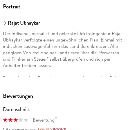
Portrait
Rajat Ubhaykar
Der indische Journalist und gelernte Elektroingenieur Rajat
Ubhaykar verfolgte einen ungewöhnlichen Plan: Einmal mit
indischen Lastwagenfahrern das Land durchkreuzen. Alle
gängigen Vorurteile seiner Landsleute über die "Perversen
und Trinker am Steuer" selbst überprüfen und sich per
Anhalter treiben lassen.
Die spektakuläre Reise hat er in seinem literarischen Debüt
"Truck de India - A Hitchhiker's Guide to Hindustan"
dokumentiert.
Bewertungen
Durchschnitt
15
1 Bewertung
1 Bewertung
von