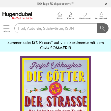
100 Tage Rückgaberecht***
Abholung in über 100 Filialen
Filiale
Konto
Merkzettel
Warenkorb
Hugendubel
Menu
Summer Sale:
13% Rabatt
auf viele Sortimente mit dem
12
mehr
Code
SOMMER13
erfahren