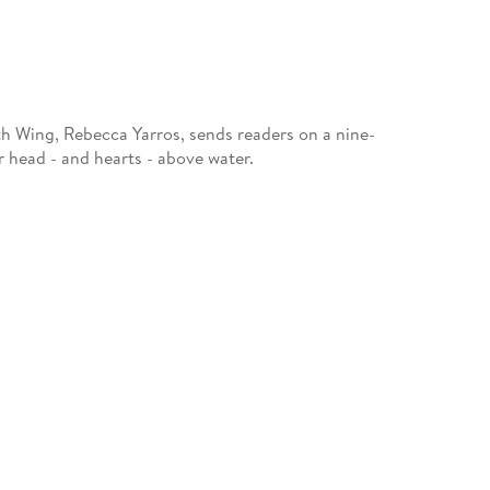
th Wing, Rebecca Yarros, sends readers on a nine-
 head - and hearts - above water.
lete of the year - there's no rule in extreme
he hasn't demolished.
he one I spent one insane, incredible night with.
ed.
is the one woman I can never touch again. I'm Dr.