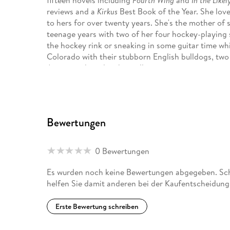
fifteen novels including
Fourth Wing
and
In the Like
reviews and a
Kirkus
Best Book of the Year. She love
to hers for over twenty years. She's the mother of s
teenage years with two of her four hockey-playing s
the hockey rink or sneaking in some guitar time whil
Colorado with their stubborn English bulldogs, two
Artemis, who rules them all.
Having fostered then adopted their youngest daugh
children in the foster system through her nonprof
Bewertungen
husband in 2019. To learn more about their mission to
www. oneoctober. org.
0 Bewertungen
To catch up on Rebecca's latest releases and upco
Es wurden noch keine Bewertungen abgegeben. Schr
helfen Sie damit anderen bei der Kaufentscheidung
Erste Bewertung schreiben