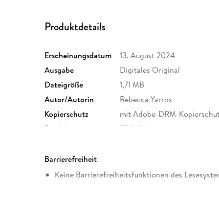
Produktdetails
Erscheinungsdatum
13. August 2024
Ausgabe
Digitales Original
Dateigröße
1,71 MB
Autor/Autorin
Rebecca Yarros
Kopierschutz
mit Adobe-DRM-Kopierschu
Produktart
EBOOK
ISBN
9780349442600
Barrierefreiheit
Keine Barrierefreiheitsfunktionen des Lesesyste