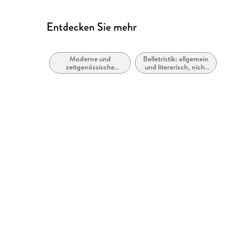
Entdecken Sie mehr
Moderne und
Belletristik: allgemein
zeitgenössische
und literarisch, nicht
Liebesromane /
nach Genre
Romance