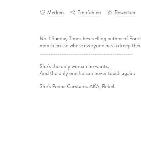
Merken
Empfehlen
Bewerten
No. 1 Sunday Times bestselling author of Four
month cruise where everyone has to keep their
__________________________________________
She's the only woman he wants,
And the only one he can never touch again.
She's Penna Carstairs. AKA, Rebel.
Named FMX-treme Magazine's sexiest female ath
sports she hasn't broken, no gender barrier s
She's the mysterious stranger I met in a bar, t
And now I'm screwed. Or rather . . . not screw
Because the woman I can't get out of my head 