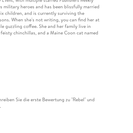
ly Event,
with multiple starred
Publishers Weekly
s military heroes and has been blissfully married
ix children, and is currently surviving the
ons. When she's not writing, you can find her at
e guzzling coffee. She and her family live in
 feisty chinchillas, and a Maine Coon cat named
ter, Rebecca is passionate about helping
it, One October, which she co-founded with her
 better the lives of kids in foster care, visit
ming novels visit www. RebeccaYarros. com.
eiben Sie die erste Bewertung zu "Rebel" und
.