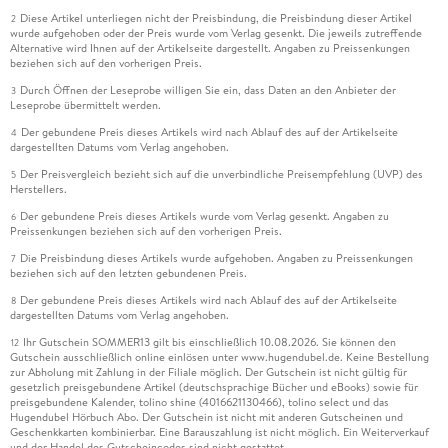
Diese Artikel unterliegen nicht der Preisbindung, die Preisbindung dieser Artikel
2
wurde aufgehoben oder der Preis wurde vom Verlag gesenkt. Die jeweils zutreffende
Alternative wird Ihnen auf der Artikelseite dargestellt. Angaben zu Preissenkungen
beziehen sich auf den vorherigen Preis.
Durch Öffnen der Leseprobe willigen Sie ein, dass Daten an den Anbieter der
3
Leseprobe übermittelt werden.
Der gebundene Preis dieses Artikels wird nach Ablauf des auf der Artikelseite
4
dargestellten Datums vom Verlag angehoben.
Der Preisvergleich bezieht sich auf die unverbindliche Preisempfehlung (UVP) des
5
Herstellers.
Der gebundene Preis dieses Artikels wurde vom Verlag gesenkt. Angaben zu
6
Preissenkungen beziehen sich auf den vorherigen Preis.
Die Preisbindung dieses Artikels wurde aufgehoben. Angaben zu Preissenkungen
7
beziehen sich auf den letzten gebundenen Preis.
Der gebundene Preis dieses Artikels wird nach Ablauf des auf der Artikelseite
8
dargestellten Datums vom Verlag angehoben.
Ihr Gutschein SOMMER13 gilt bis einschließlich 10.08.2026. Sie können den
12
Gutschein ausschließlich online einlösen unter www.hugendubel.de. Keine Bestellung
zur Abholung mit Zahlung in der Filiale möglich. Der Gutschein ist nicht gültig für
gesetzlich preisgebundene Artikel (deutschsprachige Bücher und eBooks) sowie für
preisgebundene Kalender, tolino shine (4016621130466), tolino select und das
Hugendubel Hörbuch Abo. Der Gutschein ist nicht mit anderen Gutscheinen und
Geschenkkarten kombinierbar. Eine Barauszahlung ist nicht möglich. Ein Weiterverkauf
und der Handel des Gutscheincodes sind nicht gestattet.