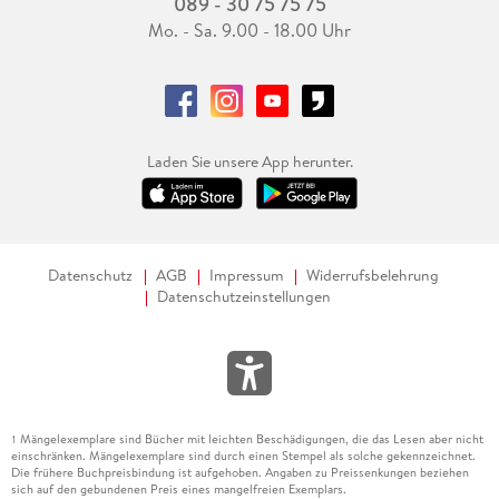
089 - 30 75 75 75
Mo. - Sa. 9.00 - 18.00 Uhr
Laden Sie unsere App herunter.
Datenschutz
AGB
Impressum
Widerrufsbelehrung
Datenschutzeinstellungen
Mängelexemplare sind Bücher mit leichten Beschädigungen, die das Lesen aber nicht
1
einschränken. Mängelexemplare sind durch einen Stempel als solche gekennzeichnet.
Die frühere Buchpreisbindung ist aufgehoben. Angaben zu Preissenkungen beziehen
sich auf den gebundenen Preis eines mangelfreien Exemplars.