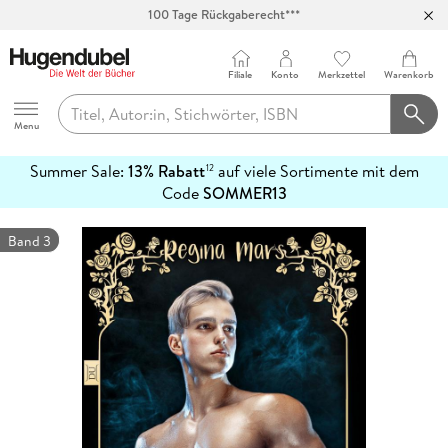
100 Tage Rückgaberecht***
Abholung in über 100 Filialen
Filiale
Konto
Merkzettel
Warenkorb
Hugendubel
Menu
Summer Sale:
13% Rabatt
auf viele Sortimente mit dem
12
mehr
Code
SOMMER13
erfahren
Band 3