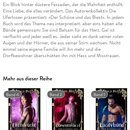
Ein Blick hinter düstere Fassaden, der die Wahrheit enthüllt.
Eine Liebe, die alles verändert. Das Autorenkollektiv Die
Uferlosen präsentiert: »Der Schöne und das Biest«. In jedem
Buch wird das Thema neu interpretiert, aber eins haben alle
Bände gemeinsam: Sie sind Balsam für das Herz. Gal ist
verflucht und jeder weiß es. Jeder sieht es dank seiner roten
Augen und der Hörner, die aus seiner Stirn wachsen. Nicht
einmal seine eigene Familie will ihn mehr und die
Dorfbewohner überschütten ihn mit Hass und Misstrauen.
Hart und verbittert findet der stämmige Bauernsohn
Verständnis, wo er es nie vermutet hätte: bei Lukacs, dem
allseits beliebten Sohn des Bürgermeisters. Dem arroganten
Mehr aus dieser Reihe
Schönling, mit dem er so gar nichts gemeinsam hat . . . oder?
Verehrte Leser! Folgt mir! Kommt mit auf eine Reise durch
Krieg, Verrat und Zerstörung! Begebt euch in die Klauen eines
Band 4
Band 2
Band 1
Drachen und in die eisigen Hände eines Frostdämons!
Kämpft mit Schwertern, Äxten und Magie! Und erlebt die
Macht, die allen anderen trotzt: die Liebe.