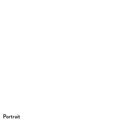
Dateiformat
EPUB
ISBN
9783752102666
Portrait