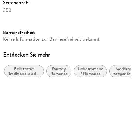
Seitenanzahl
350
Dateigröße
1,14 MB
Barrierefreiheit
Reihe
Keine Information zur Barrierefreiheit bekannt
uferlos: Der Schöne und das Biest, 3
Autor/Autorin
Entdecken Sie mehr
Regina Mars
Belletristik:
Fantasy
Liebesromane
Moderne 
Verlag/Hersteller
Traditionelle oder
Romance
/ Romance
zeitgenöss
via tolino media
kulturelle und
Belletrist
wahre
allgemein
Kopierschutz
Geschichten und
literaris
Nacherzählungen
ohne Kopierschutz
Family Sharing
Ja
Produktart
EBOOK