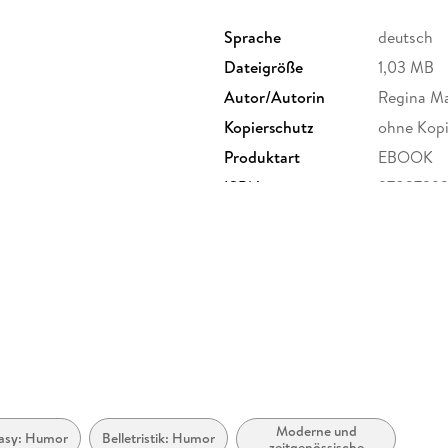
Sprache
deutsch
Dateigröße
1,03 MB
Autor/Autorin
Regina M
Kopierschutz
ohne Kopi
Produktart
EBOOK
ISBN
9783739
Moderne und
asy: Humor
Belletristik: Humor
zeitgenössische