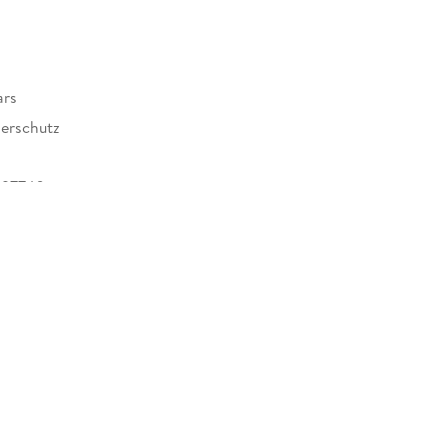
ars
erschutz
397740