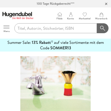
100 Tage Rückgaberecht***
Abholung in über 100 Filialen
Filiale
Konto
Merkzettel
Warenkorb
Hugendubel
Menu
Summer Sale:
13% Rabatt
auf viele Sortimente mit dem
12
mehr
Code
SOMMER13
erfahren