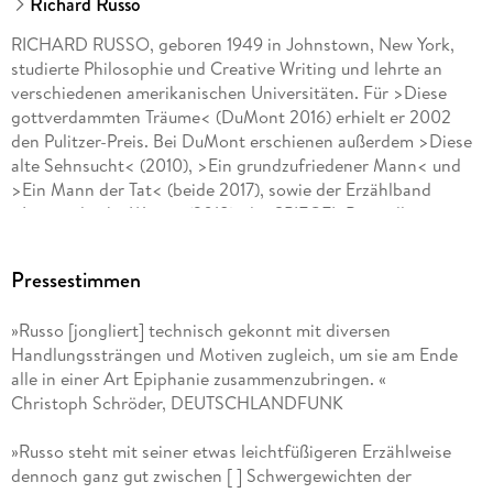
Richard Russo
RICHARD RUSSO, geboren 1949 in Johnstown, New York,
studierte Philosophie und Creative Writing und lehrte an
verschiedenen amerikanischen Universitäten. Für >Diese
gottverdammten Träume< (DuMont 2016) erhielt er 2002
den Pulitzer-Preis. Bei DuMont erschienen außerdem >Diese
alte Sehnsucht< (2010), >Ein grundzufriedener Mann< und
>Ein Mann der Tat< (beide 2017), sowie der Erzählband
>Immergleiche Wege< (2018), der SPIEGEL-Bestseller
>Jenseits der Erwartungen< (2020) und zuletzt >Sh*tshow<
(2020).
Pressestimmen
»Russo [jongliert] technisch gekonnt mit diversen
Handlungssträngen und Motiven zugleich, um sie am Ende
alle in einer Art Epiphanie zusammenzubringen. «
Christoph Schröder, DEUTSCHLANDFUNK
»Russo steht mit seiner etwas leichtfüßigeren Erzählweise
dennoch ganz gut zwischen [ ] Schwergewichten der