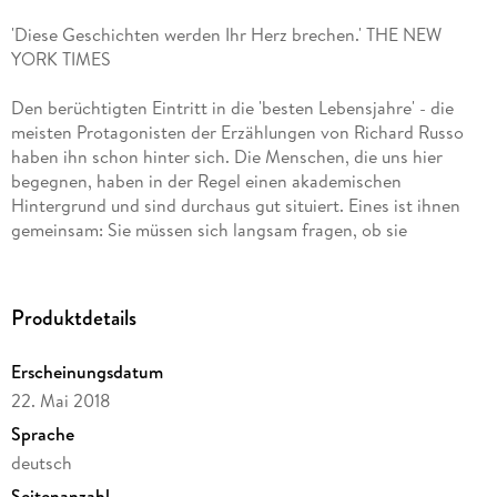
'Diese Geschichten werden Ihr Herz brechen.' THE NEW
YORK TIMES
Den berüchtigten Eintritt in die 'besten Lebensjahre' - die
meisten Protagonisten der Erzählungen von Richard Russo
haben ihn schon hinter sich. Die Menschen, die uns hier
begegnen, haben in der Regel einen akademischen
Hintergrund und sind durchaus gut situiert. Eines ist ihnen
gemeinsam: Sie müssen sich langsam fragen, ob sie
tatsächlich das Leben führen, das sie führen wollten. Da ist
die aufstrebende Dozentin, die sich kurz vor Thanksgiving
mit einem Plagiatsfall konfrontiert sieht und dabei ins
Produktdetails
Nachdenken über sich und ihre eigene Institutskarriere gerät.
Oder der gescheiterte Englischprofessor, der sich in Venedig
Erscheinungsdatum
und seinen Zweifeln verliert. Ein Makler, der an Krebs
22. Mai 2018
erkrankt ist, und ein gealterter Drehbuchautor komplettieren
das Quartett. Mit einem Augenzwinkern weist Richard Russo
Sprache
uns hin - auf die Schmerzpunkte ihrer Existenz. Er tut dies auf
deutsch
hintergründige, intelligente und humorvolle Weise. So
Seitenanzahl