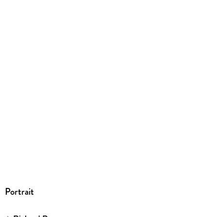
EBOOK
Dateiformat
EPUB
ISBN
9783832189969
Portrait