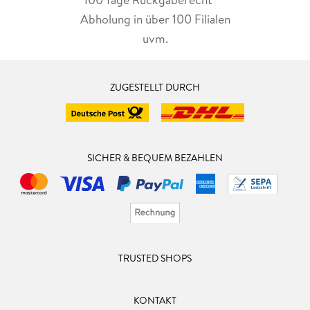
Ende gehen. «
Katja Lückert, WDR5 BÜCHER
Abholung in über 100 Filialen
uvm.
»Die Literatur gewähre uns winzige Einblicke in das Leben
anderer , die uns nach mehr hungern lassen , heißt es an
einer Stelle des Buches. Genau das tun auch die Erzählungen
ZUGESTELLT DURCH
Richard Russos. «
Elke Biesel, KÖLNER STADT-ANZEIGER MAGAZIN
»Komik und Empathie sind überhaupt die Grundsubstanzen
seines ganzen Werks, und sie prägen auch die vier
SICHER & BEQUEM BEZAHLEN
Erzählungen, die jetzt unter dem Titel Immergleiche Wege auf
Deutsch zu lesen sind. «
Martin Ebel, DLF Büchermarkt
TRUSTED SHOPS
KONTAKT