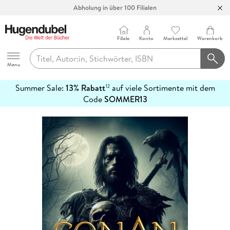
Abholung in über 100 Filialen
Filiale
Konto
Merkzettel
Warenkorb
Hugendubel
Menu
Summer Sale:
13% Rabatt
auf viele Sortimente mit dem
12
mehr
Code
SOMMER13
erfahren