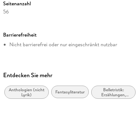
Seitenanzahl
56
Dateigröße
0,77 MB
Barrierefreiheit
Altersempfehlung
Nicht barrierefrei oder nur eingeschränkt nutzbar
von 18 bis 99 Jahren
Autor/Autorin
Robert E. Howard
Herausgegeben von
Entdecken Sie mehr
Benjamin Werner
Anthologien (nicht
Belletristik:
Verlag/Hersteller
Fantasyliteratur
Lyrik)
Erzählungen,
neobooks
Kurzgeschichten,
Short Stories
Kopierschutz
mit Wasserzeichen versehen
Family Sharing
Ja