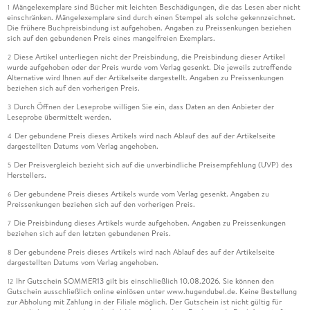
Mängelexemplare sind Bücher mit leichten Beschädigungen, die das Lesen aber nicht
1
einschränken. Mängelexemplare sind durch einen Stempel als solche gekennzeichnet.
Die frühere Buchpreisbindung ist aufgehoben. Angaben zu Preissenkungen beziehen
sich auf den gebundenen Preis eines mangelfreien Exemplars.
Diese Artikel unterliegen nicht der Preisbindung, die Preisbindung dieser Artikel
2
wurde aufgehoben oder der Preis wurde vom Verlag gesenkt. Die jeweils zutreffende
Alternative wird Ihnen auf der Artikelseite dargestellt. Angaben zu Preissenkungen
beziehen sich auf den vorherigen Preis.
Durch Öffnen der Leseprobe willigen Sie ein, dass Daten an den Anbieter der
3
Leseprobe übermittelt werden.
Der gebundene Preis dieses Artikels wird nach Ablauf des auf der Artikelseite
4
dargestellten Datums vom Verlag angehoben.
Der Preisvergleich bezieht sich auf die unverbindliche Preisempfehlung (UVP) des
5
Herstellers.
Der gebundene Preis dieses Artikels wurde vom Verlag gesenkt. Angaben zu
6
Preissenkungen beziehen sich auf den vorherigen Preis.
Die Preisbindung dieses Artikels wurde aufgehoben. Angaben zu Preissenkungen
7
beziehen sich auf den letzten gebundenen Preis.
Der gebundene Preis dieses Artikels wird nach Ablauf des auf der Artikelseite
8
dargestellten Datums vom Verlag angehoben.
Ihr Gutschein SOMMER13 gilt bis einschließlich 10.08.2026. Sie können den
12
Gutschein ausschließlich online einlösen unter www.hugendubel.de. Keine Bestellung
zur Abholung mit Zahlung in der Filiale möglich. Der Gutschein ist nicht gültig für