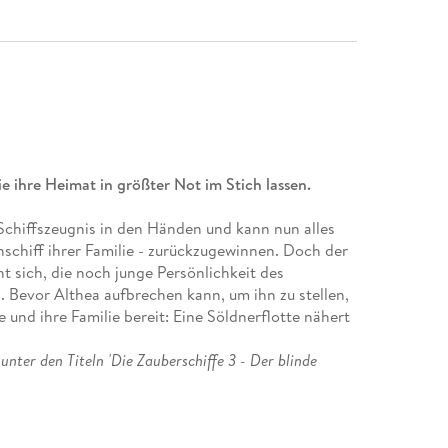
ie ihre Heimat in größter Not im Stich lassen.
 Schiffszeugnis in den Händen und kann nun alles
enschiff ihrer Familie - zurückzugewinnen. Doch der
t sich, die noch junge Persönlichkeit des
. Bevor Althea aufbrechen kann, um ihn zu stellen,
e und ihre Familie bereit: Eine Söldnerflotte nähert
 unter den Titeln 'Die Zauberschiffe 3 - Der blinde
s Piraten'. Diese Ausgabe wurde komplett überarbeitet