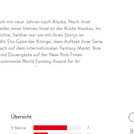
ch mit neun Jahren nach Alaska. Nach ihrer
der, einer kleinen Insel an der Küste Alaskas. Im
ichte. Seither war sie mit ihren Storys an
Mit 'Die Gabe der Könige', dem Auftakt ihrer Serie
ruch auf dem internationalen Fantasy-Markt. Ihre
sind Dauergäste auf der New-York-Times-
enommierte World Fantasy Award für ihr
und lebt heute in Tacoma, Washington.
Übersicht
5 Sterne
7