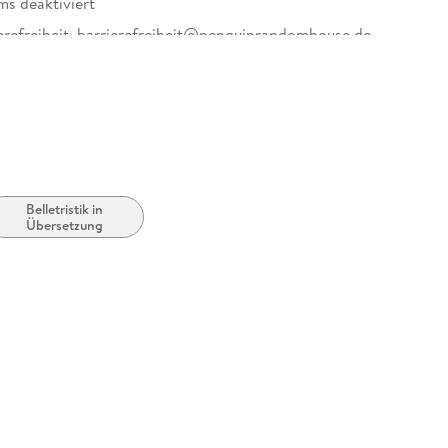
ms deaktiviert
erefreiheit, barrierefreiheit@penguinrandomhouse.de
Belletristik in
Übersetzung