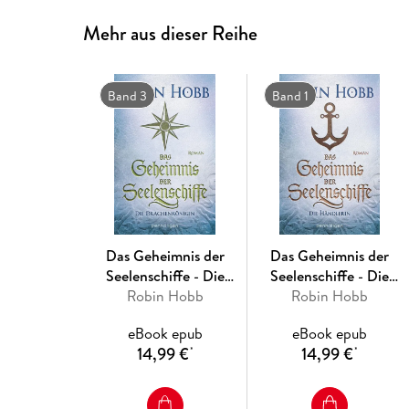
Mehr aus dieser Reihe
Band 3
Band 1
Das Geheimnis der
Das Geheimnis der
Seelenschiffe - Die
Seelenschiffe - Die
Drachenkönigin
Robin Hobb
Robin Hobb
Händlerin
eBook epub
eBook epub
14,99 €
14,99 €
*
*