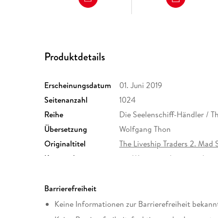
Produktdetails
Erscheinungsdatum
01. Juni 2019
Seitenanzahl
1024
Reihe
Die Seelenschiff-Händler / Th
Übersetzung
Wolfgang Thon
Originaltitel
The Liveship Traders 2. Mad 
Kopierschutz
mit Wasserzeichen versehen
Produktart
EBOOK
ISBN
9783641253868
Barrierefreiheit
Keine Informationen zur Barrierefreiheit bekann