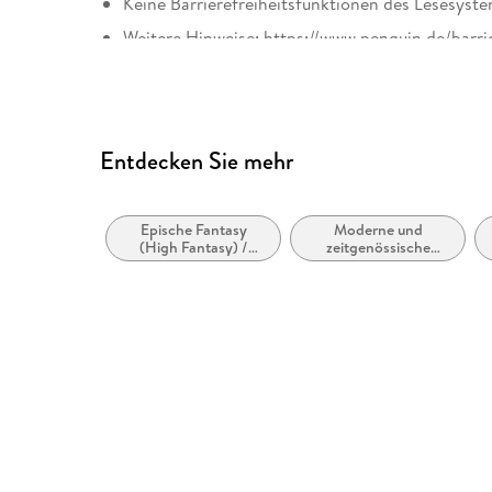
Keine Barrierefreiheitsfunktionen des Lesesyste
Weitere Hinweise: https://www.penguin.de/barri
Entdecken Sie mehr
Epische Fantasy
Moderne und
(High Fantasy) /
zeitgenössische
Heroische Fantasy
Belletristik: allgemein
und literarisch