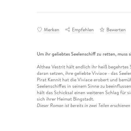
Merken
Empfehlen
Bewerten
Um ihr geliebtes Seelenschiff zu retten, muss s
Althea Vestrit hält endlich ihr heiß begehrtes
daran setzen, ihre geliebte Viviace - das Seel
Pirat Kennit hat die Viviace erobert und bemüh
Seelenschiffes in seinem Sinne zu beeinflussen
hält das Schicksal einen weiteren Schlag für si
sich ihrer Heimat Bingstadt.
Dieser Roman ist bereits in zwei Teilen erschienen
Krieger' und 'Die Zauberschiffe 4 - Die Stunde de
und aktualisiert.