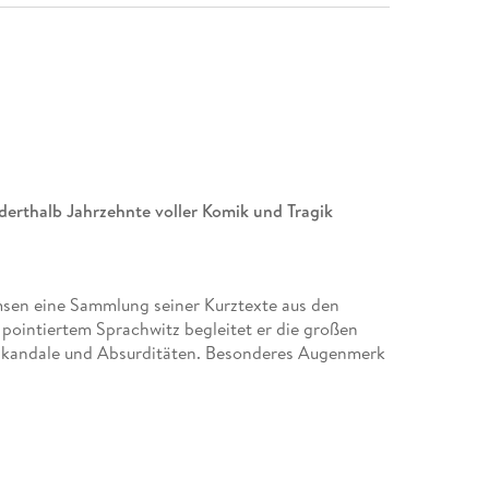
nderthalb Jahrzehnte voller Komik und Tragik
msen eine Sammlung seiner Kurztexte aus den
pointiertem Sprachwitz begleitet er die großen
s, Skandale und Absurditäten. Besonderes Augenmerk
n, insbesondere des Fernsehens auf seinem Weg
nntnisfördernder Provokation durchschreitet der