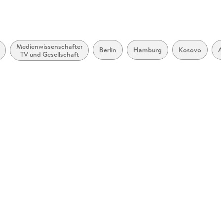
möglich
Medienwissenschaften:
Berlin
Hamburg
Kosovo
zugänglich
TV und Gesellschaft