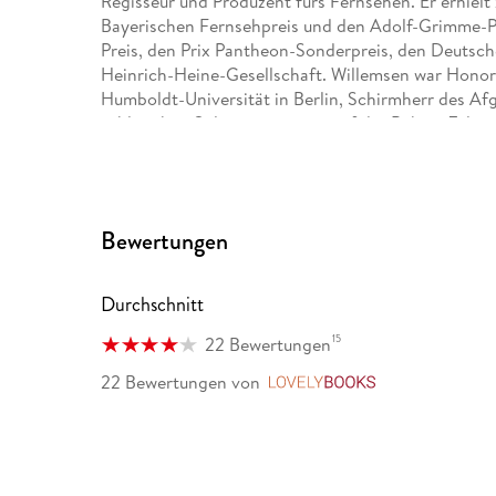
Regisseur und Produzent fürs Fernsehen. Er erhiel
Bayerischen Fernsehpreis und den Adolf-Grimme-Pr
Preis, den Prix Pantheon-Sonderpreis, den Deutsc
Heinrich-Heine-Gesellschaft. Willemsen war Honora
Humboldt-Universität in Berlin, Schirmherr des Af
zahlreichen Soloprogrammen auf der Bühne. Zuletzt 
»Der Knacks«, »Die Enden der Welt«, »Momentum«,
Über Roger Willemsens umfangreiches Werk informi
Bewertungen
Zeitgenosse«, herausgegeben von Insa Wilke. Wille
Archiv der Akademie der Künste, Berlin.
Durchschnitt
Literaturpreise:
15
22 Bewertungen
22 Bewertungen
von
LovelyBooks
Rinke-Preis 2009
Julius-Campe-Preis 2011