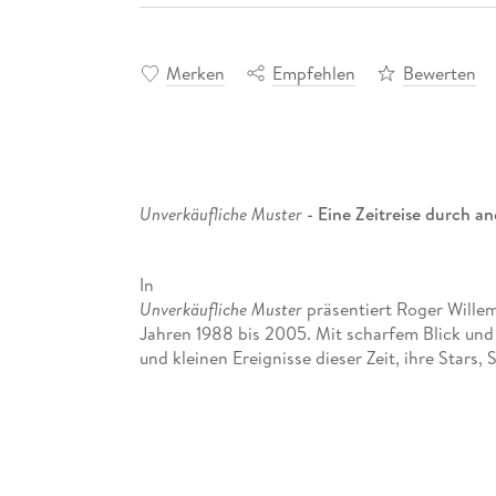
Merken
Empfehlen
Bewerten
Unverkäufliche Muster
- Eine Zeitreise durch a
In
Unverkäufliche Muster
präsentiert Roger Wille
Jahren 1988 bis 2005. Mit scharfem Blick und 
und kleinen Ereignisse dieser Zeit, ihre Star
legt Willemsen auf die Entwicklung der Medie
vom "Testbild zum Reality-TV".
Mit Durchhaltevermögen und der Lust an erke