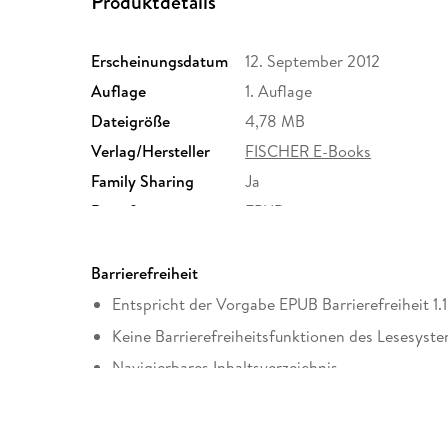
Produktdetails
Erscheinungsdatum
12. September 2012
Auflage
1. Auflage
Dateigröße
4,78 MB
Verlag/Hersteller
FISCHER E-Books
Family Sharing
Ja
Dateiformat
EPUB
Barrierefreiheit
Entspricht der Vorgabe EPUB Barrierefreiheit 1.1
Keine Barrierefreiheitsfunktionen des Lesesyste
Navigierbares Inhaltsverzeichnis
Logische Lesereihenfolge eingehalten
Hoher Farbkontrast für bessere Lesbarkeit