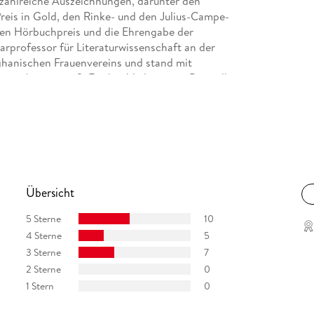
t zahlreiche Auszeichnungen, darunter den
eis in Gold, den Rinke- und den Julius-Campe-
hen Hörbuchpreis und die Ehrengabe der
rprofessor für Literaturwissenschaft an der
ghanischen Frauenvereins und stand mit
erschienen im S. Fischer Verlag seine Bestseller
 »Das Hohe Haus« und »Wer wir waren«.
ert der Band »Der leidenschaftliche
msens künstlerischer Nachlass befindet sich im
Übersicht
5 Sterne
10
4 Sterne
5
3 Sterne
7
2 Sterne
0
1 Stern
0