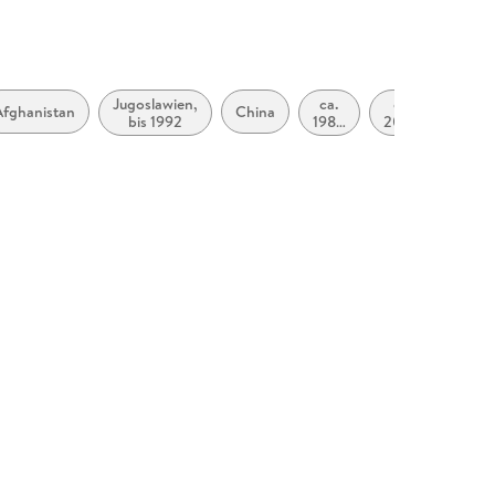
Jugoslawien,
ca.
ca.
Afghanistan
China
bis 1992
1980
2000
bis
bis
ca.
ca.
1989
2009