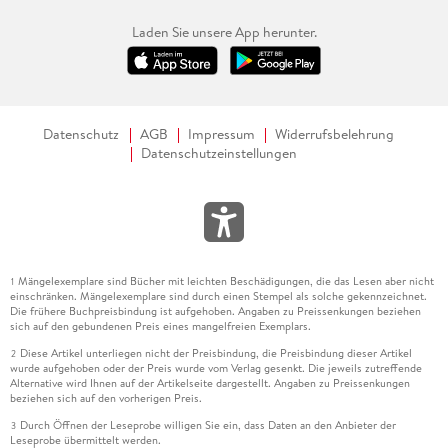
Laden Sie unsere App herunter.
Datenschutz
AGB
Impressum
Widerrufsbelehrung
Datenschutzeinstellungen
Mängelexemplare sind Bücher mit leichten Beschädigungen, die das Lesen aber nicht
1
einschränken. Mängelexemplare sind durch einen Stempel als solche gekennzeichnet.
Die frühere Buchpreisbindung ist aufgehoben. Angaben zu Preissenkungen beziehen
sich auf den gebundenen Preis eines mangelfreien Exemplars.
Diese Artikel unterliegen nicht der Preisbindung, die Preisbindung dieser Artikel
2
wurde aufgehoben oder der Preis wurde vom Verlag gesenkt. Die jeweils zutreffende
Alternative wird Ihnen auf der Artikelseite dargestellt. Angaben zu Preissenkungen
beziehen sich auf den vorherigen Preis.
Durch Öffnen der Leseprobe willigen Sie ein, dass Daten an den Anbieter der
3
Leseprobe übermittelt werden.