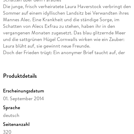
Die junge, frisch verheiratete Laura Haverstock verbringt den
Sommer auf einem idyllischen Landsitz bei Verwandten ihres
Mannes Alec. Eine Krankheit und die ständige Sorge, im
Schatten von Alecs Exfrau zu stehen, haben ihr in den
vergangenen Monaten zugesetzt. Das blau glitzernde Meer
und die sattgrünen Hügel Cornwalls wirken wie ein Zauber:
Laura blüht auf, sie gewinnt neue Freunde.
Doch der Frieden trügt: Ein anonymer Brief taucht auf, der
sie einer Affäre bezichtigt. Wer möchte um jeden Preis Lauras
Glück zerstören? Und welche Geheimnisse liegen in der
Vergangenheit ihrer Familie verborgen?
Produktdetails
Erscheinungsdatum
01. September 2014
Sprache
deutsch
Seitenanzahl
320