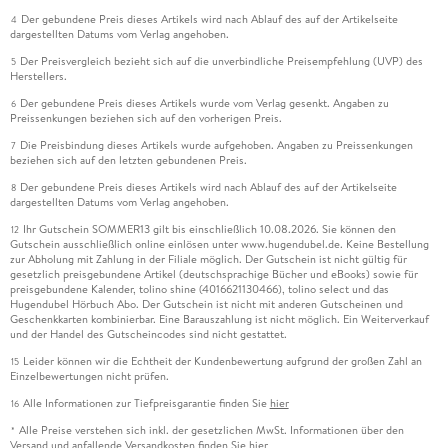
Der gebundene Preis dieses Artikels wird nach Ablauf des auf der Artikelseite
4
dargestellten Datums vom Verlag angehoben.
Der Preisvergleich bezieht sich auf die unverbindliche Preisempfehlung (UVP) des
5
Herstellers.
Der gebundene Preis dieses Artikels wurde vom Verlag gesenkt. Angaben zu
6
Preissenkungen beziehen sich auf den vorherigen Preis.
Die Preisbindung dieses Artikels wurde aufgehoben. Angaben zu Preissenkungen
7
beziehen sich auf den letzten gebundenen Preis.
Der gebundene Preis dieses Artikels wird nach Ablauf des auf der Artikelseite
8
dargestellten Datums vom Verlag angehoben.
Ihr Gutschein SOMMER13 gilt bis einschließlich 10.08.2026. Sie können den
12
Gutschein ausschließlich online einlösen unter www.hugendubel.de. Keine Bestellung
zur Abholung mit Zahlung in der Filiale möglich. Der Gutschein ist nicht gültig für
gesetzlich preisgebundene Artikel (deutschsprachige Bücher und eBooks) sowie für
preisgebundene Kalender, tolino shine (4016621130466), tolino select und das
Hugendubel Hörbuch Abo. Der Gutschein ist nicht mit anderen Gutscheinen und
Geschenkkarten kombinierbar. Eine Barauszahlung ist nicht möglich. Ein Weiterverkauf
und der Handel des Gutscheincodes sind nicht gestattet.
Leider können wir die Echtheit der Kundenbewertung aufgrund der großen Zahl an
15
Einzelbewertungen nicht prüfen.
Alle Informationen zur Tiefpreisgarantie finden Sie
hier
16
Alle Preise verstehen sich inkl. der gesetzlichen MwSt. Informationen über den
*
Versand und anfallende Versandkosten finden Sie
hier