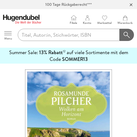
100 Tage Rückgaberecht***
Abholung in über 100 Filialen
Filiale
Konto
Merkzettel
Warenkorb
Hugendubel
Menu
Summer Sale:
13% Rabatt
auf viele Sortimente mit dem
12
mehr
Code
SOMMER13
erfahren