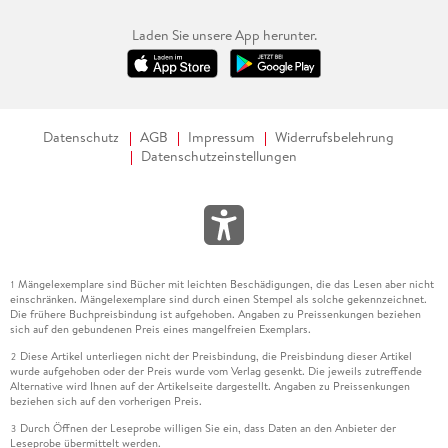
Laden Sie unsere App herunter.
Datenschutz
AGB
Impressum
Widerrufsbelehrung
Datenschutzeinstellungen
Mängelexemplare sind Bücher mit leichten Beschädigungen, die das Lesen aber nicht
1
einschränken. Mängelexemplare sind durch einen Stempel als solche gekennzeichnet.
Die frühere Buchpreisbindung ist aufgehoben. Angaben zu Preissenkungen beziehen
sich auf den gebundenen Preis eines mangelfreien Exemplars.
Diese Artikel unterliegen nicht der Preisbindung, die Preisbindung dieser Artikel
2
wurde aufgehoben oder der Preis wurde vom Verlag gesenkt. Die jeweils zutreffende
Alternative wird Ihnen auf der Artikelseite dargestellt. Angaben zu Preissenkungen
beziehen sich auf den vorherigen Preis.
Durch Öffnen der Leseprobe willigen Sie ein, dass Daten an den Anbieter der
3
Leseprobe übermittelt werden.