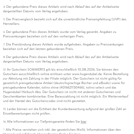
Der gebundene Preis dieses Artikels wird nach Ablauf des auf der Artikelseite
4
dargestellten Datums vom Verlag angehoben.
Der Preisvergleich bezieht sich auf die unverbindliche Preisempfehlung (UVP) des
5
Herstellers.
Der gebundene Preis dieses Artikels wurde vom Verlag gesenkt. Angaben zu
6
Preissenkungen beziehen sich auf den vorherigen Preis.
Die Preisbindung dieses Artikels wurde aufgehoben. Angaben zu Preissenkungen
7
beziehen sich auf den letzten gebundenen Preis.
Der gebundene Preis dieses Artikels wird nach Ablauf des auf der Artikelseite
8
dargestellten Datums vom Verlag angehoben.
Ihr Gutschein SOMMER13 gilt bis einschließlich 10.08.2026. Sie können den
12
Gutschein ausschließlich online einlösen unter www.hugendubel.de. Keine Bestellung
zur Abholung mit Zahlung in der Filiale möglich. Der Gutschein ist nicht gültig für
gesetzlich preisgebundene Artikel (deutschsprachige Bücher und eBooks) sowie für
preisgebundene Kalender, tolino shine (4016621130466), tolino select und das
Hugendubel Hörbuch Abo. Der Gutschein ist nicht mit anderen Gutscheinen und
Geschenkkarten kombinierbar. Eine Barauszahlung ist nicht möglich. Ein Weiterverkauf
und der Handel des Gutscheincodes sind nicht gestattet.
Leider können wir die Echtheit der Kundenbewertung aufgrund der großen Zahl an
15
Einzelbewertungen nicht prüfen.
Alle Informationen zur Tiefpreisgarantie finden Sie
hier
16
Alle Preise verstehen sich inkl. der gesetzlichen MwSt. Informationen über den
*