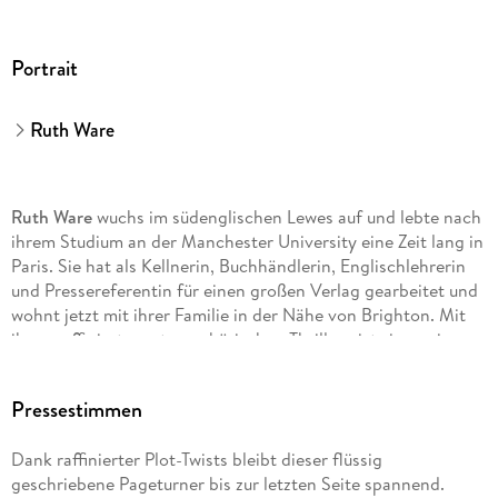
Zero Days
Portrait
Ruth Ware
Ruth Ware
wuchs im südenglischen Lewes auf und lebte nach
ihrem Studium an der Manchester University eine Zeit lang in
Paris. Sie hat als Kellnerin, Buchhändlerin, Englischlehrerin
und Pressereferentin für einen großen Verlag gearbeitet und
wohnt jetzt mit ihrer Familie in der Nähe von Brighton. Mit
ihren raffinierten, atmosphärischen Thrillern ist sie zu einer
der erfolgreichsten internationalen Bestsellerautorinnen
geworden.
Pressestimmen
Dank raffinierter Plot-Twists bleibt dieser flüssig
geschriebene Pageturner bis zur letzten Seite spannend.