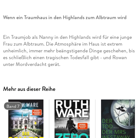
Wenn ein Traumhaus in den Highlands zum Albtraum wird
Ein Traumjob als Nanny in den Highlands wird für eine junge
Frau zum Albtraum. Die Atmosphäre im Haus ist extrem
unheimlich, immer mehr beängstigende Dinge geschehen, bis
es schließlich einen tragischen Todesfall gibt - und Rowan
unter Mordverdacht gerät.
Mehr aus dieser Reihe
Spannend, äußerst atmosphärisch und gruselig, man glaubt
kaum, dass sich die vielen unheimlichen Geschehnisse
rational auflösen lassen.
Band 7
Rowan Caine nimmt eine Stelle als Kindermädchen in einem
einsam gelegenen Haus in Schottland an, bei einer scheinbar
perfekten Familie mit vier Töchtern. Doch ihr Traumjob wird