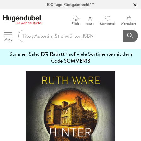
100 Tage Rückgaberecht***
Abholung in über 100 Filialen
Filiale
Konto
Merkzettel
Warenkorb
Hugendubel
Menu
Summer Sale:
13% Rabatt
auf viele Sortimente mit dem
12
mehr
Code
SOMMER13
erfahren