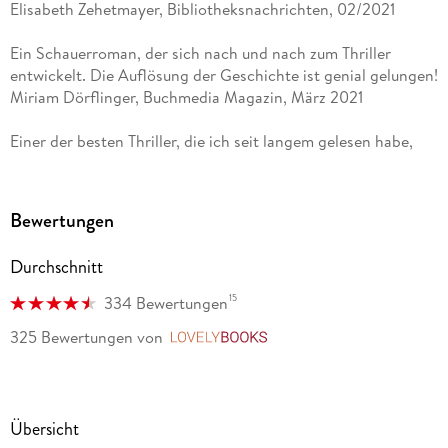
Elisabeth Zehetmayer, Bibliotheksnachrichten, 02/2021
Ein Schauerroman, der sich nach und nach zum Thriller
entwickelt. Die Auflösung der Geschichte ist genial gelungen!
Miriam Dörflinger, Buchmedia Magazin, März 2021
Einer der besten Thriller, die ich seit langem gelesen habe,
aber definitiv nichts für schwache Nerven! Laura Zapletal, Die
Oberösterreicherin, Februar 2021
Bewertungen
Hochspannung in einem ultramodernen Traumhaus in den
Highlands, das zum tödlichen Albtraum mutiert. . . Couch,
Durchschnitt
Februar 2021
15
334 Bewertungen
Ruth Ware erweist sich abermals als grandiose Erzählerin, die
325 Bewertungen
von
LovelyBooks
ihre Leser in den Bann zieht und geschickt auf falsche
Fährten lotst. Taschenbuch-Magazin, Januar 2021
Rückblickend erzählte, beklemmende Krimikost mit
Übersicht
überraschendem Ende. Gong