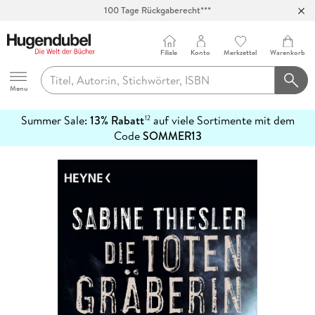
100 Tage Rückgaberecht***
Abholung in über 100 Filialen
Filiale
Konto
Merkzettel
Warenkorb
Hugendubel
Menu
Summer Sale:
13% Rabatt
auf viele Sortimente mit dem
12
mehr
Code
SOMMER13
erfahren