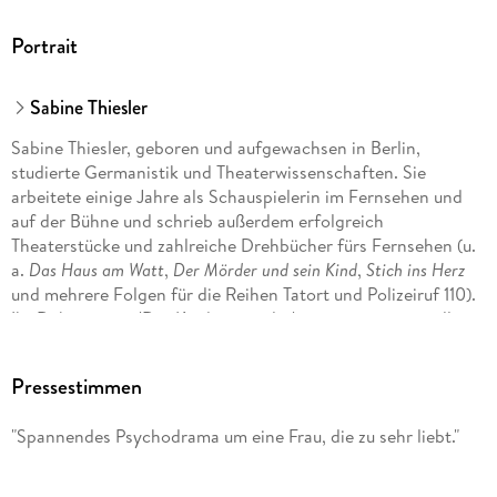
Portrait
Sabine Thiesler
Sabine Thiesler, geboren und aufgewachsen in Berlin,
studierte Germanistik und Theaterwissenschaften. Sie
arbeitete einige Jahre als Schauspielerin im Fernsehen und
auf der Bühne und schrieb außerdem erfolgreich
Theaterstücke und zahlreiche Drehbücher fürs Fernsehen (u.
a.
Das Haus am Watt
,
Der Mörder und sein Kind
,
Stich ins Herz
und mehrere Folgen für die Reihen Tatort und Polizeiruf 110).
Ihr Debütroman 'Der Kindersammler' war ein sensationeller
Erfolg, und auch all ihre weiteren Thriller standen auf der
Bestsellerliste.
Pressestimmen
"Spannendes Psychodrama um eine Frau, die zu sehr liebt."