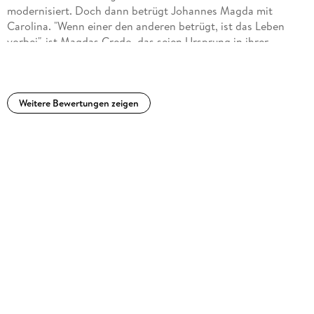
modernisiert. Doch dann betrügt Johannes Magda mit
Carolina. "Wenn einer den anderen betrügt, ist das Leben
vorbei", ist Magdas Credo, das seien Ursprung in ihrer
Vergangenheit hat. Um so vergiftet Magda Johannes am
ersten Tag ihres gemeinsamen Urlaubs in der Toskana und
begräbt ihn im Gemüsegraben des Anwesens. Offiziell ist
Johannes nach Rom gefahren, um einen Freund zu
Weitere Bewertungen zeigen
besuchen. --------------------Sabine Thiesler hat einen guten
Psychothriller geschrieben, in dem sich die Hauptperson
immer mehr in ihren Lügengeschichten und ihrer Sehnsucht
nach einer heilen Welt verstrickt und am Ende keinen Ausweg
sieht. Seite um Seite wird Magdas besondere Form von
Wahnsinn deutlicher und tödlicher. Die Personen sind gut
getroffen und ihr Handeln erscheint mir nachvollziehbar.
Insbesondere Lukas, Johannes Bruder, hat mir gut gefallen.
Stefano Topo wird toll überzeichnet.Fazit:Die letzte
Spannung fehlt diesem Roman leider, was auch daran liegt,
dass manche Handlung vorhersehbar ist. Über das Ende kann
man streiten. Trotz dieser Kritik halte ich den Roman für
lesenswert und kann ihn empfehlen.