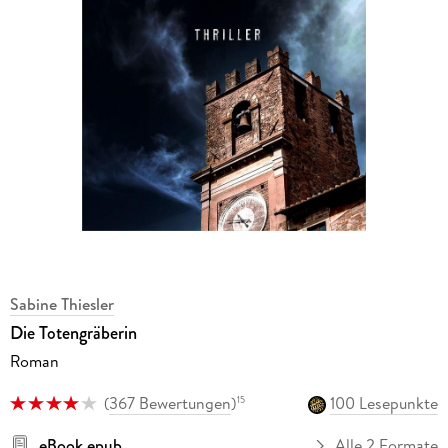
Sabine Thiesler
Die Totengräberin
Roman
(
367 Bewertungen
)
100 Lesepunkte
15
eBook epub
Alle 2 Formate