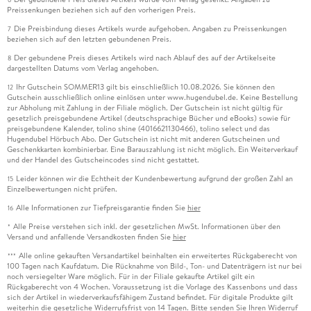
Preissenkungen beziehen sich auf den vorherigen Preis.
Die Preisbindung dieses Artikels wurde aufgehoben. Angaben zu Preissenkungen
7
beziehen sich auf den letzten gebundenen Preis.
Der gebundene Preis dieses Artikels wird nach Ablauf des auf der Artikelseite
8
dargestellten Datums vom Verlag angehoben.
Ihr Gutschein SOMMER13 gilt bis einschließlich 10.08.2026. Sie können den
12
Gutschein ausschließlich online einlösen unter www.hugendubel.de. Keine Bestellung
zur Abholung mit Zahlung in der Filiale möglich. Der Gutschein ist nicht gültig für
gesetzlich preisgebundene Artikel (deutschsprachige Bücher und eBooks) sowie für
preisgebundene Kalender, tolino shine (4016621130466), tolino select und das
Hugendubel Hörbuch Abo. Der Gutschein ist nicht mit anderen Gutscheinen und
Geschenkkarten kombinierbar. Eine Barauszahlung ist nicht möglich. Ein Weiterverkauf
und der Handel des Gutscheincodes sind nicht gestattet.
Leider können wir die Echtheit der Kundenbewertung aufgrund der großen Zahl an
15
Einzelbewertungen nicht prüfen.
Alle Informationen zur Tiefpreisgarantie finden Sie
hier
16
Alle Preise verstehen sich inkl. der gesetzlichen MwSt. Informationen über den
*
Versand und anfallende Versandkosten finden Sie
hier
Alle online gekauften Versandartikel beinhalten ein erweitertes Rückgaberecht von
***
100 Tagen nach Kaufdatum. Die Rücknahme von Bild-, Ton- und Datenträgern ist nur bei
noch versiegelter Ware möglich. Für in der Filiale gekaufte Artikel gilt ein
Rückgaberecht von 4 Wochen. Voraussetzung ist die Vorlage des Kassenbons und dass
sich der Artikel in wiederverkaufsfähigem Zustand befindet. Für digitale Produkte gilt
weiterhin die gesetzliche Widerrufsfrist von 14 Tagen. Bitte senden Sie Ihren Widerruf