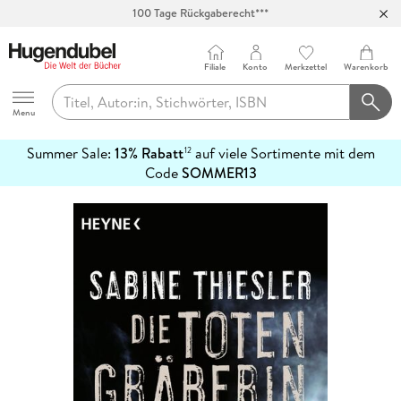
100 Tage Rückgaberecht***
Abholung in über 100 Filialen
Filiale
Konto
Merkzettel
Warenkorb
Hugendubel
Menu
Summer Sale:
13% Rabatt
auf viele Sortimente mit dem
12
mehr
Code
SOMMER13
erfahren