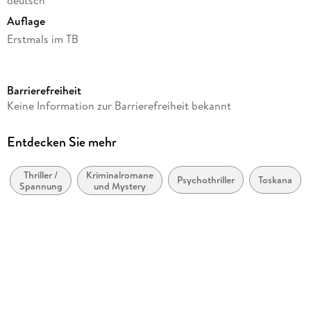
Auflage
Erstmals im TB
Seitenanzahl
528
Barrierefreiheit
Autor/Autorin
Keine Information zur Barrierefreiheit bekannt
Sabine Thiesler
Verlag/Hersteller
Entdecken Sie mehr
Heyne Taschenbuch
Thriller /
Kriminalromane
Originalsprache
Psychothriller
Toskana
Spannung
und Mystery
deutsch
Produktart
kartoniert
Gewicht
364 g
Größe (L/B/H)
184/118/36 mm