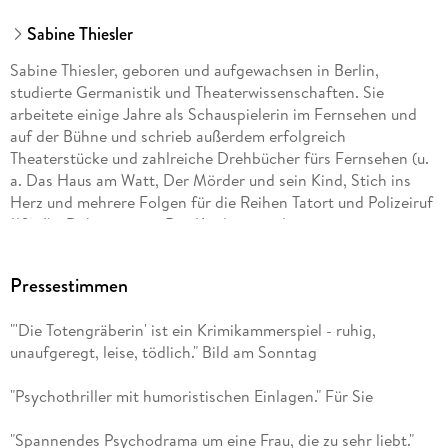
Sabine Thiesler
Sabine Thiesler, geboren und aufgewachsen in Berlin,
studierte Germanistik und Theaterwissenschaften. Sie
arbeitete einige Jahre als Schauspielerin im Fernsehen und
auf der Bühne und schrieb außerdem erfolgreich
Theaterstücke und zahlreiche Drehbücher fürs Fernsehen (u.
a. Das Haus am Watt, Der Mörder und sein Kind, Stich ins
Herz und mehrere Folgen für die Reihen Tatort und Polizeiruf
110). Ihr Debütroman »Der Kindersammler« war ein
sensationeller Erfolg, und auch all ihre weiteren Thriller
standen auf der Bestsellerliste.
Pressestimmen
"'Die Totengräberin' ist ein Krimikammerspiel - ruhig,
unaufgeregt, leise, tödlich." Bild am Sonntag
"Psychothriller mit humoristischen Einlagen." Für Sie
"Spannendes Psychodrama um eine Frau, die zu sehr liebt."