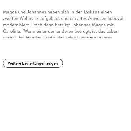
Magda und Johannes haben sich in der Toskana einen
zweiten Wohnsitz aufgebaut und ein altes Anwesen liebevoll
modernisiert. Doch dann betrügt Johannes Magda mit
Carolina. "Wenn einer den anderen betrügt, ist das Leben
vorbei", ist Magdas Credo, das seien Ursprung in ihrer
Vergangenheit hat. Um so vergiftet Magda Johannes am
ersten Tag ihres gemeinsamen Urlaubs in der Toskana und
begräbt ihn im Gemüsegraben des Anwesens. Offiziell ist
Johannes nach Rom gefahren, um einen Freund zu
Weitere Bewertungen zeigen
besuchen. --------------------Sabine Thiesler hat einen guten
Psychothriller geschrieben, in dem sich die Hauptperson
immer mehr in ihren Lügengeschichten und ihrer Sehnsucht
nach einer heilen Welt verstrickt und am Ende keinen Ausweg
sieht. Seite um Seite wird Magdas besondere Form von
Wahnsinn deutlicher und tödlicher. Die Personen sind gut
getroffen und ihr Handeln erscheint mir nachvollziehbar.
Insbesondere Lukas, Johannes Bruder, hat mir gut gefallen.
Stefano Topo wird toll überzeichnet.Fazit:Die letzte
Spannung fehlt diesem Roman leider, was auch daran liegt,