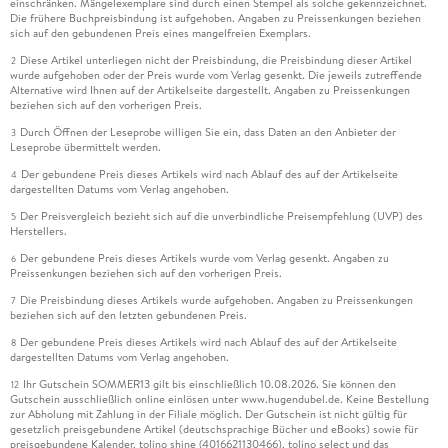
einschränken. Mängelexemplare sind durch einen Stempel als solche gekennzeichnet.
Die frühere Buchpreisbindung ist aufgehoben. Angaben zu Preissenkungen beziehen
sich auf den gebundenen Preis eines mangelfreien Exemplars.
Diese Artikel unterliegen nicht der Preisbindung, die Preisbindung dieser Artikel
2
wurde aufgehoben oder der Preis wurde vom Verlag gesenkt. Die jeweils zutreffende
Alternative wird Ihnen auf der Artikelseite dargestellt. Angaben zu Preissenkungen
beziehen sich auf den vorherigen Preis.
Durch Öffnen der Leseprobe willigen Sie ein, dass Daten an den Anbieter der
3
Leseprobe übermittelt werden.
Der gebundene Preis dieses Artikels wird nach Ablauf des auf der Artikelseite
4
dargestellten Datums vom Verlag angehoben.
Der Preisvergleich bezieht sich auf die unverbindliche Preisempfehlung (UVP) des
5
Herstellers.
Der gebundene Preis dieses Artikels wurde vom Verlag gesenkt. Angaben zu
6
Preissenkungen beziehen sich auf den vorherigen Preis.
Die Preisbindung dieses Artikels wurde aufgehoben. Angaben zu Preissenkungen
7
beziehen sich auf den letzten gebundenen Preis.
Der gebundene Preis dieses Artikels wird nach Ablauf des auf der Artikelseite
8
dargestellten Datums vom Verlag angehoben.
Ihr Gutschein SOMMER13 gilt bis einschließlich 10.08.2026. Sie können den
12
Gutschein ausschließlich online einlösen unter www.hugendubel.de. Keine Bestellung
zur Abholung mit Zahlung in der Filiale möglich. Der Gutschein ist nicht gültig für
gesetzlich preisgebundene Artikel (deutschsprachige Bücher und eBooks) sowie für
preisgebundene Kalender, tolino shine (4016621130466), tolino select und das