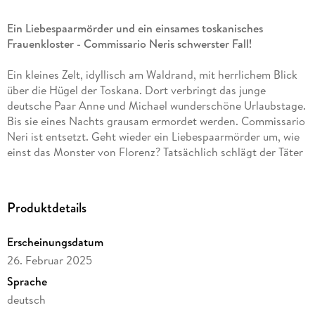
Ein Liebespaarmörder und ein einsames toskanisches
Frauenkloster - Commissario Neris schwerster Fall!
Ein kleines Zelt, idyllisch am Waldrand, mit herrlichem Blick
über die Hügel der Toskana. Dort verbringt das junge
deutsche Paar Anne und Michael wunderschöne Urlaubstage.
Bis sie eines Nachts grausam ermordet werden. Commissario
Neri ist entsetzt. Geht wieder ein Liebespaarmörder um, wie
einst das Monster von Florenz? Tatsächlich schlägt der Täter
schon kurz darauf wieder zu. Zum Glück hat Neri bei seinen
Ermittlungen tatkräftige Unterstützung durch eine neue
junge Kollegin, Romina Roselli. Eine Spur führt die beiden
Produktdetails
schließlich in ein einsames Frauenkloster . . .
Erscheinungsdatum
26. Februar 2025
Sprache
deutsch