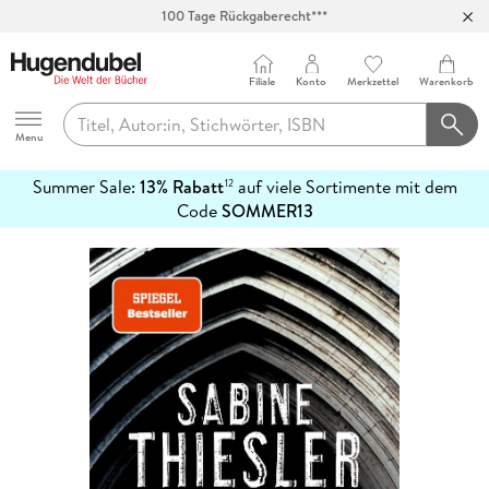
100 Tage Rückgaberecht***
Abholung in über 100 Filialen
Filiale
Konto
Merkzettel
Warenkorb
Hugendubel
Menu
Summer Sale:
13% Rabatt
auf viele Sortimente mit dem
12
mehr
Code
SOMMER13
erfahren