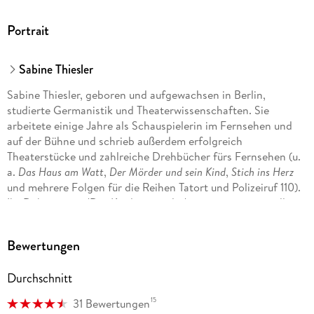
Portrait
Sabine Thiesler
Sabine Thiesler, geboren und aufgewachsen in Berlin,
studierte Germanistik und Theaterwissenschaften. Sie
arbeitete einige Jahre als Schauspielerin im Fernsehen und
auf der Bühne und schrieb außerdem erfolgreich
Theaterstücke und zahlreiche Drehbücher fürs Fernsehen (u.
a.
Das Haus am Watt
,
Der Mörder und sein Kind
,
Stich ins Herz
und mehrere Folgen für die Reihen Tatort und Polizeiruf 110).
Ihr Debütroman 'Der Kindersammler' war ein sensationeller
Erfolg, und auch all ihre weiteren Thriller standen auf der
Bestsellerliste.
Bewertungen
Durchschnitt
15
31 Bewertungen