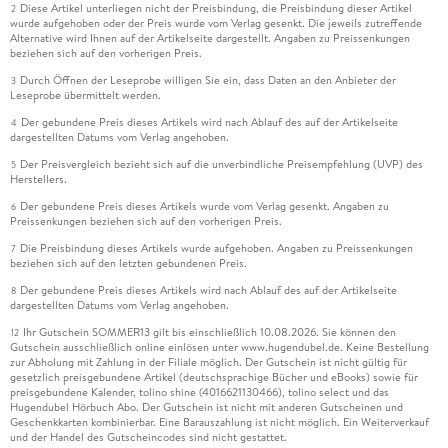
Diese Artikel unterliegen nicht der Preisbindung, die Preisbindung dieser Artikel
2
wurde aufgehoben oder der Preis wurde vom Verlag gesenkt. Die jeweils zutreffende
Alternative wird Ihnen auf der Artikelseite dargestellt. Angaben zu Preissenkungen
beziehen sich auf den vorherigen Preis.
Durch Öffnen der Leseprobe willigen Sie ein, dass Daten an den Anbieter der
3
Leseprobe übermittelt werden.
Der gebundene Preis dieses Artikels wird nach Ablauf des auf der Artikelseite
4
dargestellten Datums vom Verlag angehoben.
Der Preisvergleich bezieht sich auf die unverbindliche Preisempfehlung (UVP) des
5
Herstellers.
Der gebundene Preis dieses Artikels wurde vom Verlag gesenkt. Angaben zu
6
Preissenkungen beziehen sich auf den vorherigen Preis.
Die Preisbindung dieses Artikels wurde aufgehoben. Angaben zu Preissenkungen
7
beziehen sich auf den letzten gebundenen Preis.
Der gebundene Preis dieses Artikels wird nach Ablauf des auf der Artikelseite
8
dargestellten Datums vom Verlag angehoben.
Ihr Gutschein SOMMER13 gilt bis einschließlich 10.08.2026. Sie können den
12
Gutschein ausschließlich online einlösen unter www.hugendubel.de. Keine Bestellung
zur Abholung mit Zahlung in der Filiale möglich. Der Gutschein ist nicht gültig für
gesetzlich preisgebundene Artikel (deutschsprachige Bücher und eBooks) sowie für
preisgebundene Kalender, tolino shine (4016621130466), tolino select und das
Hugendubel Hörbuch Abo. Der Gutschein ist nicht mit anderen Gutscheinen und
Geschenkkarten kombinierbar. Eine Barauszahlung ist nicht möglich. Ein Weiterverkauf
und der Handel des Gutscheincodes sind nicht gestattet.