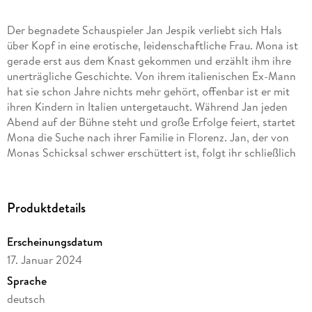
Der begnadete Schauspieler Jan Jespik verliebt sich Hals
über Kopf in eine erotische, leidenschaftliche Frau. Mona ist
gerade erst aus dem Knast gekommen und erzählt ihm ihre
unerträgliche Geschichte. Von ihrem italienischen Ex-Mann
hat sie schon Jahre nichts mehr gehört, offenbar ist er mit
ihren Kindern in Italien untergetaucht. Während Jan jeden
Abend auf der Bühne steht und große Erfolge feiert, startet
Mona die Suche nach ihrer Familie in Florenz. Jan, der von
Monas Schicksal schwer erschüttert ist, folgt ihr schließlich
in die Toskana, um seine Geliebte zu rächen. Er weiß, dass
dies seine schwerste Rolle sein wird und in der Katastrophe
enden könnte.
Produktdetails
Erscheinungsdatum
17. Januar 2024
Sprache
deutsch