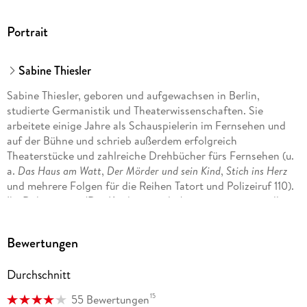
Portrait
Sabine Thiesler
Sabine Thiesler, geboren und aufgewachsen in Berlin,
studierte Germanistik und Theaterwissenschaften. Sie
arbeitete einige Jahre als Schauspielerin im Fernsehen und
auf der Bühne und schrieb außerdem erfolgreich
Theaterstücke und zahlreiche Drehbücher fürs Fernsehen (u.
a.
Das Haus am Watt
,
Der Mörder und sein Kind
,
Stich ins Herz
und mehrere Folgen für die Reihen Tatort und Polizeiruf 110).
Ihr Debütroman 'Der Kindersammler' war ein sensationeller
Erfolg, und auch all ihre weiteren Thriller standen auf der
Bestsellerliste.
Bewertungen
Durchschnitt
15
55 Bewertungen