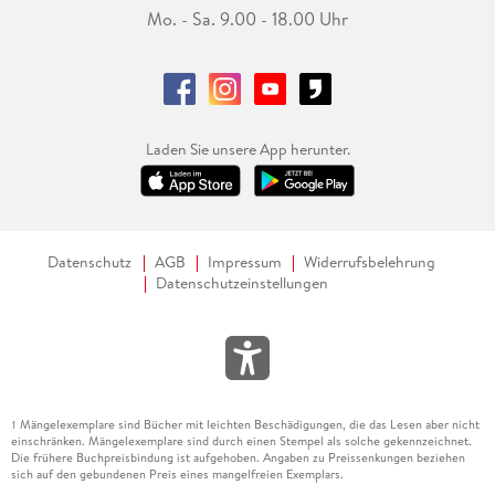
Mo. - Sa. 9.00 - 18.00 Uhr
Laden Sie unsere App herunter.
Datenschutz
AGB
Impressum
Widerrufsbelehrung
Datenschutzeinstellungen
Mängelexemplare sind Bücher mit leichten Beschädigungen, die das Lesen aber nicht
1
einschränken. Mängelexemplare sind durch einen Stempel als solche gekennzeichnet.
Die frühere Buchpreisbindung ist aufgehoben. Angaben zu Preissenkungen beziehen
sich auf den gebundenen Preis eines mangelfreien Exemplars.