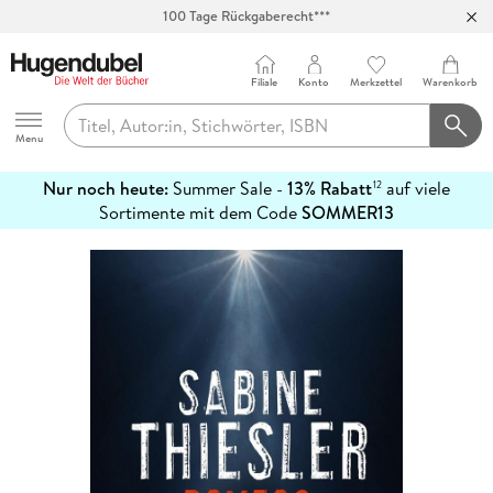
100 Tage Rückgaberecht***
Abholung in über 100 Filialen
Filiale
Konto
Merkzettel
Warenkorb
Hugendubel
Menu
Nur noch heute:
Summer Sale -
13% Rabatt
auf viele
12
mehr
Sortimente mit dem Code
SOMMER13
erfahren