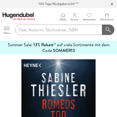
100 Tage Rückgaberecht***
Abholung in über 100 Filialen
Filiale
Konto
Merkzettel
Warenkorb
Hugendubel
Menu
Summer Sale:
13% Rabatt
auf viele Sortimente mit dem
12
mehr
Code
SOMMER13
erfahren