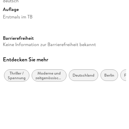
deutsch
Auflage
Erstmals im TB
Seitenanzahl
400
Barrierefreiheit
Autor/Autorin
Keine Information zur Barrierefreiheit bekannt
Sabine Thiesler
Verlag/Hersteller
Entdecken Sie mehr
Heyne Taschenbuch
Thriller /
Moderne und
Produktart
Deutschland
Berlin
Fl
Spannung
zeitgenössische
kartoniert
Belletristik:
allgemein und
Gewicht
literarisch
324 g
Größe (L/B/H)
184/117/31 mm
ISBN