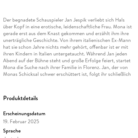
Der begnadete Schauspieler Jan Jespik verliebt sich Hals
über Kopf in eine erotische, leidenschaftliche Frau. Mona ist
gerade erst aus dem Knast gekommen und erzählt ihm ihre
unerträgliche Geschichte. Von ihrem italienischen Ex-Mann
hat sie schon Jahre nichts mehr gehört, offenbar ist er mit
ihren Kindern in Italien untergetaucht. Während Jan jeden
Abend auf der Bühne steht und große Erfolge feiert, startet
Mona die Suche nach ihrer Familie in Florenz. Jan, der von
Monas Schicksal schwer erschüttert ist, folgt ihr schließlich
in die Toskana, um seine Geliebte zu rächen. Er weiß, dass
dies seine schwerste Rolle sein wird und in der Katastrophe
enden könnte.
Produktdetails
Erscheinungsdatum
19. Februar 2025
Sprache