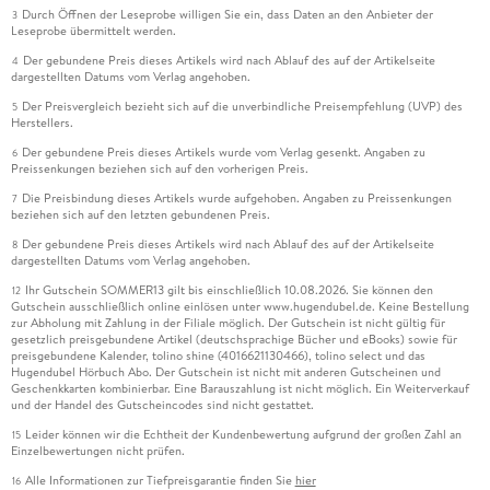
Durch Öffnen der Leseprobe willigen Sie ein, dass Daten an den Anbieter der
3
Leseprobe übermittelt werden.
Der gebundene Preis dieses Artikels wird nach Ablauf des auf der Artikelseite
4
dargestellten Datums vom Verlag angehoben.
Der Preisvergleich bezieht sich auf die unverbindliche Preisempfehlung (UVP) des
5
Herstellers.
Der gebundene Preis dieses Artikels wurde vom Verlag gesenkt. Angaben zu
6
Preissenkungen beziehen sich auf den vorherigen Preis.
Die Preisbindung dieses Artikels wurde aufgehoben. Angaben zu Preissenkungen
7
beziehen sich auf den letzten gebundenen Preis.
Der gebundene Preis dieses Artikels wird nach Ablauf des auf der Artikelseite
8
dargestellten Datums vom Verlag angehoben.
Ihr Gutschein SOMMER13 gilt bis einschließlich 10.08.2026. Sie können den
12
Gutschein ausschließlich online einlösen unter www.hugendubel.de. Keine Bestellung
zur Abholung mit Zahlung in der Filiale möglich. Der Gutschein ist nicht gültig für
gesetzlich preisgebundene Artikel (deutschsprachige Bücher und eBooks) sowie für
preisgebundene Kalender, tolino shine (4016621130466), tolino select und das
Hugendubel Hörbuch Abo. Der Gutschein ist nicht mit anderen Gutscheinen und
Geschenkkarten kombinierbar. Eine Barauszahlung ist nicht möglich. Ein Weiterverkauf
und der Handel des Gutscheincodes sind nicht gestattet.
Leider können wir die Echtheit der Kundenbewertung aufgrund der großen Zahl an
15
Einzelbewertungen nicht prüfen.
Alle Informationen zur Tiefpreisgarantie finden Sie
hier
16