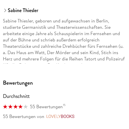
Sabine Thiesler
Sabine Thiesler, geboren und aufgewachsen in Berlin,
studierte Germanistik und Theaterwissenschaften. Sie
arbeitete einige Jahre als Schauspielerin im Fernsehen und
auf der Bühne und schrieb außerdem erfolgreich
Theaterstücke und zahlreiche Drehbücher fürs Fernsehen (u.
a. Das Haus am Watt, Der Mörder und sein Kind, Stich ins
Herz und mehrere Folgen für die Reihen Tatort und Polizeiruf
110). Ihr Debütroman »Der Kindersammler« war ein
sensationeller Erfolg, und auch all ihre weiteren Thriller
standen auf der Bestsellerliste.
Bewertungen
Durchschnitt
15
55 Bewertungen
55 Bewertungen
von
LovelyBooks