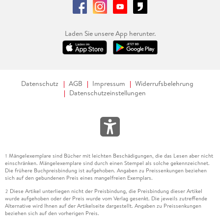
Laden Sie unsere App herunter.
Datenschutz
AGB
Impressum
Widerrufsbelehrung
Datenschutzeinstellungen
Mängelexemplare sind Bücher mit leichten Beschädigungen, die das Lesen aber nicht
1
einschränken. Mängelexemplare sind durch einen Stempel als solche gekennzeichnet.
Die frühere Buchpreisbindung ist aufgehoben. Angaben zu Preissenkungen beziehen
sich auf den gebundenen Preis eines mangelfreien Exemplars.
Diese Artikel unterliegen nicht der Preisbindung, die Preisbindung dieser Artikel
2
wurde aufgehoben oder der Preis wurde vom Verlag gesenkt. Die jeweils zutreffende
Alternative wird Ihnen auf der Artikelseite dargestellt. Angaben zu Preissenkungen
beziehen sich auf den vorherigen Preis.