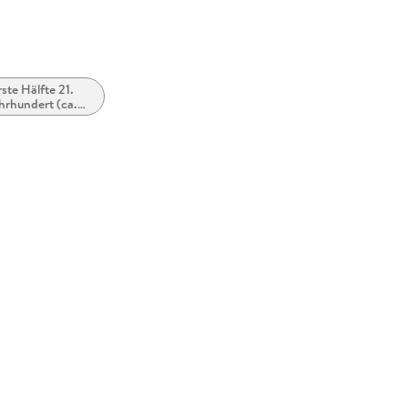
rste Hälfte 21.
hrhundert (ca.
0 bis ca. 2050)