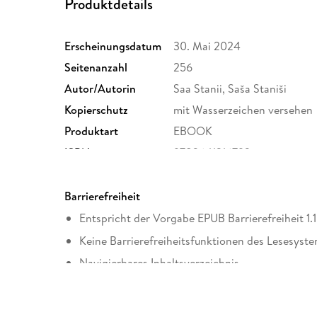
Produktdetails
Erscheinungsdatum
30. Mai 2024
Seitenanzahl
256
Autor/Autorin
Saa Stanii, Saša Staniši
Kopierschutz
mit Wasserzeichen versehen
Produktart
EBOOK
ISBN
9783641316792
Barrierefreiheit
Entspricht der Vorgabe EPUB Barrierefreiheit 1.1
Keine Barrierefreiheitsfunktionen des Lesesyste
Navigierbares Inhaltsverzeichnis
Logische Lesereihenfolge eingehalten
Kurze Alternativtexte (z.B. für Abbildungen) vo