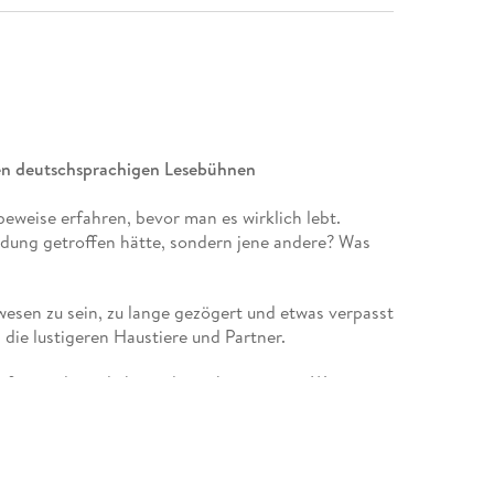
 den deutschsprachigen Lesebühnen
eweise erfahren, bevor man es wirklich lebt.
dung getroffen hätte, sondern jene andere? Was
wesen zu sein, zu lange gezögert und etwas verpasst
 die lustigeren Haustiere und Partner.
auf einmal möglich ist: den schwierigeren Weg zu
e eine gute Lüge auszusprechen.
t einer Bürste aus Ziegenhaar in der Hand, endlich
 So wie der Justiziar, der bereit ist zu betrügen,