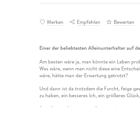
Merken
Empfehlen
Bewerten
Einer der beliebtesten Alleinunterhalter auf
Am besten wäre ja, man könnte ein Leben prob
Was wäre, wenn man nicht diese eine Entschei
wäre, hätte man der Erwartung getrotzt?
Und dann ist da trotzdem die Furcht, feige ge
zu haben, ein besseres Ich, ein größeres Glück,
Saša Staniši führt uns an Orte, an denen das 
gehen, eine unübliche Wahl zu treffen oder di
So wie die Reinigungskraft, die beschließt, mi
auch das Leben in die eigenen Hände zu nehmen.