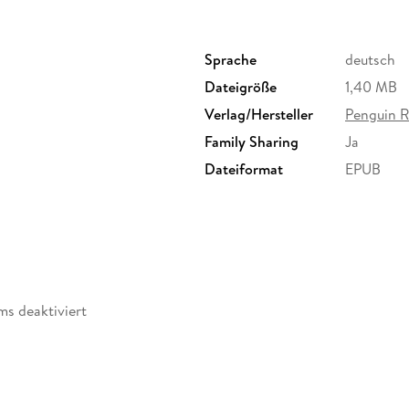
um endlich gegen seinen achtjährigen Sohn i
bosnische Schriftsteller, der zum ersten Mal n
er schon einmal auf Helgoland gewesen ist.
Sprache
deutsch
Dateigröße
1,40 MB
Verlag/Hersteller
Penguin 
Family Sharing
Ja
Dateiformat
EPUB
ms deaktiviert
rhanden