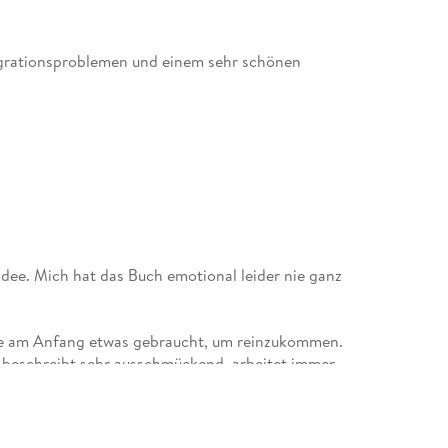
igrationsproblemen und einem sehr schönen
Idee. Mich hat das Buch emotional leider nie ganz
ade am Anfang etwas gebraucht, um reinzukommen.
 Er beschreibt sehr ausschmückend, arbeitet immer
mit der Schrift. Trotzdem hat er sich für mich
war in den Geschichten, aber nie so richtig
Geschichten, die nach und nach zusammenlaufen