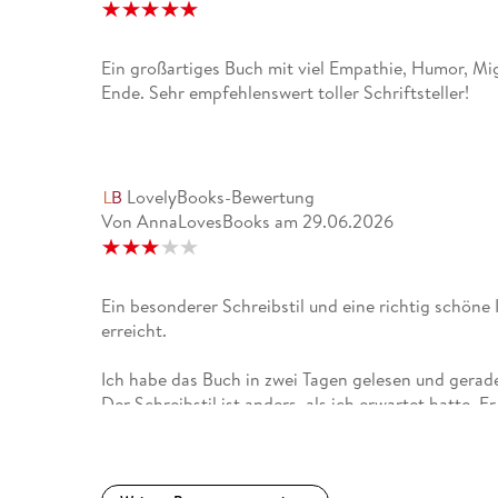
Ein großartiges Buch mit viel Empathie, Humor, M
Ende. Sehr empfehlenswert toller Schriftsteller!
LovelyBooks-Bewertung
Von AnnaLovesBooks
am
29.06.2026
Ein besonderer Schreibstil und eine richtig schöne 
erreicht.
Ich habe das Buch in zwei Tagen gelesen und ger
Der Schreibstil ist anders, als ich erwartet hatte.
wieder mit Einschüben in Klammern und spielt auch 
die ganze Zeit eher distanziert angefühlt. Ich war z
mittendrin.Das Buch besteht aus zwölf einzelnen 