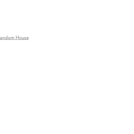
m Memory zu gewinnen. Und so wie der deutsch-
ach Helgoland reist, nur um dort festzustellen, dass
Random House