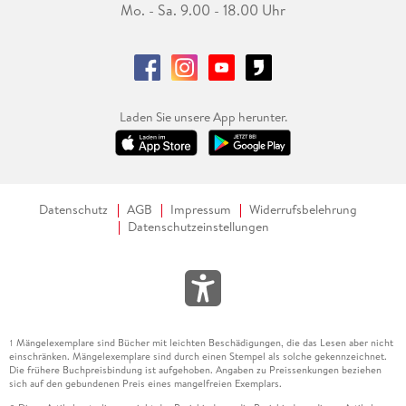
Mo. - Sa. 9.00 - 18.00 Uhr
Laden Sie unsere App herunter.
Datenschutz
AGB
Impressum
Widerrufsbelehrung
Datenschutzeinstellungen
Mängelexemplare sind Bücher mit leichten Beschädigungen, die das Lesen aber nicht
1
einschränken. Mängelexemplare sind durch einen Stempel als solche gekennzeichnet.
Die frühere Buchpreisbindung ist aufgehoben. Angaben zu Preissenkungen beziehen
sich auf den gebundenen Preis eines mangelfreien Exemplars.