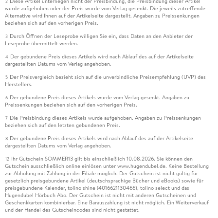
Diese Artikel unterliegen nicht der Preisbindung, die Preisbindung dieser Artikel
2
wurde aufgehoben oder der Preis wurde vom Verlag gesenkt. Die jeweils zutreffende
Alternative wird Ihnen auf der Artikelseite dargestellt. Angaben zu Preissenkungen
beziehen sich auf den vorherigen Preis.
Durch Öffnen der Leseprobe willigen Sie ein, dass Daten an den Anbieter der
3
Leseprobe übermittelt werden.
Der gebundene Preis dieses Artikels wird nach Ablauf des auf der Artikelseite
4
dargestellten Datums vom Verlag angehoben.
Der Preisvergleich bezieht sich auf die unverbindliche Preisempfehlung (UVP) des
5
Herstellers.
Der gebundene Preis dieses Artikels wurde vom Verlag gesenkt. Angaben zu
6
Preissenkungen beziehen sich auf den vorherigen Preis.
Die Preisbindung dieses Artikels wurde aufgehoben. Angaben zu Preissenkungen
7
beziehen sich auf den letzten gebundenen Preis.
Der gebundene Preis dieses Artikels wird nach Ablauf des auf der Artikelseite
8
dargestellten Datums vom Verlag angehoben.
Ihr Gutschein SOMMER13 gilt bis einschließlich 10.08.2026. Sie können den
12
Gutschein ausschließlich online einlösen unter www.hugendubel.de. Keine Bestellung
zur Abholung mit Zahlung in der Filiale möglich. Der Gutschein ist nicht gültig für
gesetzlich preisgebundene Artikel (deutschsprachige Bücher und eBooks) sowie für
preisgebundene Kalender, tolino shine (4016621130466), tolino select und das
Hugendubel Hörbuch Abo. Der Gutschein ist nicht mit anderen Gutscheinen und
Geschenkkarten kombinierbar. Eine Barauszahlung ist nicht möglich. Ein Weiterverkauf
und der Handel des Gutscheincodes sind nicht gestattet.