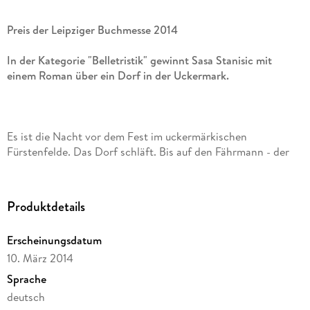
Preis der Leipziger Buchmesse 2014
In der Kategorie "Belletristik" gewinnt Sasa Stanisic mit
einem Roman über ein Dorf in der Uckermark.
Es ist die Nacht vor dem Fest im uckermärkischen
Fürstenfelde. Das Dorf schläft. Bis auf den Fährmann - der
ist tot. Und Frau Kranz, die nachtblinde Malerin, die ihr Dorf
zum ersten Mal bei Nacht festhalten will. Ein Glöckner und
sein Lehrling wollen die Glocken läuten, das Problem ist bloß:
Produktdetails
die Glocken sind weg. Eine Füchsin sucht nach Eiern für ihre
Jungen, und Herr Schramm, ein ehemaliger Oberst der NVA,
Erscheinungsdatum
kann sich nicht entscheiden, ob er Zigaretten holen soll oder
10. März 2014
sich in den Kopf schießen. Alle haben sie eine Mission. Alle
wollen sie etwas zu Ende bringen, bevor die Nacht vorüber
Sprache
ist.
deutsch