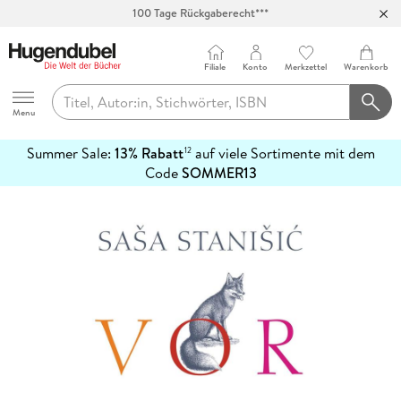
100 Tage Rückgaberecht***
Abholung in über 100 Filialen
Filiale
Konto
Merkzettel
Warenkorb
Hugendubel
Menu
Summer Sale:
13% Rabatt
auf viele Sortimente mit dem
12
mehr
Code
SOMMER13
erfahren