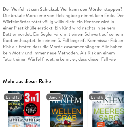
Der Würfel ist sein Schicksal. Wer kann den Mörder stoppen?
Die brutale Mordserie von Helsingborg nimmt kein Ende. Der
Würfelmörder tötet völlig willkürlich: Ein Rentner wird in
einer Plastikhülle erstickt. Ein Kind wird nachts in seinem
Bett ermordet. Ein Segler wird mit einem Schwert auf seinem
Boot enthauptet. In seinem 5. Fall begreift Kommissar Fabian
Risk als Erster, dass die Morde zusammenhängen: Alle haben
kein Motiv und immer neue Methoden. Als Risk an einem
Tatort einen Würfel findet, erkennt er, dass dieser Fall wie
kein anderer ist. Der Mörder spielt ein Spiel. Und die Regeln
kennt nur er selbst. Wird der Würfel auch über Risks Leben
entscheiden?
Mehr aus dieser Reihe
"Es packt dich auf der ersten Seite und lässt dich nicht mehr
los." Hjorth & Rosenfeldt
"Stefan Ahnhem gehört zur internationalen Krimi-Elite"
Band 13
Band 7
Band 6
Krimi-Couch
Wie das Töten begann, lesen Sie in "Der Würfelmörder"