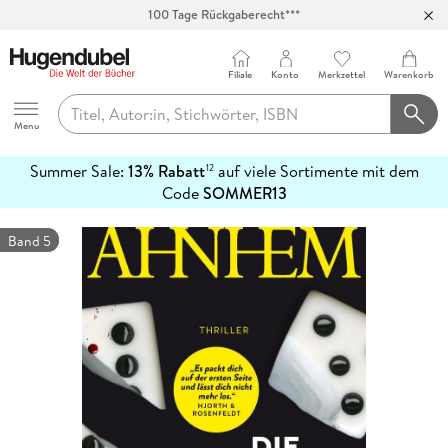
100 Tage Rückgaberecht***
Abholung in über 100 Filialen
Filiale
Konto
Merkzettel
Warenkorb
Hugendubel
Menu
Summer Sale:
13% Rabatt
auf viele Sortimente mit dem
12
mehr
Code
SOMMER13
erfahren
Band 5