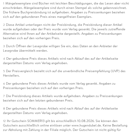
Mängelexemplare sind Bücher mit leichten Beschädigungen, die das Lesen aber nicht
1
einschränken. Mängelexemplare sind durch einen Stempel als solche gekennzeichnet.
Die frühere Buchpreisbindung ist aufgehoben. Angaben zu Preissenkungen beziehen
sich auf den gebundenen Preis eines mangelfreien Exemplars.
Diese Artikel unterliegen nicht der Preisbindung, die Preisbindung dieser Artikel
2
wurde aufgehoben oder der Preis wurde vom Verlag gesenkt. Die jeweils zutreffende
Alternative wird Ihnen auf der Artikelseite dargestellt. Angaben zu Preissenkungen
beziehen sich auf den vorherigen Preis.
Durch Öffnen der Leseprobe willigen Sie ein, dass Daten an den Anbieter der
3
Leseprobe übermittelt werden.
Der gebundene Preis dieses Artikels wird nach Ablauf des auf der Artikelseite
4
dargestellten Datums vom Verlag angehoben.
Der Preisvergleich bezieht sich auf die unverbindliche Preisempfehlung (UVP) des
5
Herstellers.
Der gebundene Preis dieses Artikels wurde vom Verlag gesenkt. Angaben zu
6
Preissenkungen beziehen sich auf den vorherigen Preis.
Die Preisbindung dieses Artikels wurde aufgehoben. Angaben zu Preissenkungen
7
beziehen sich auf den letzten gebundenen Preis.
Der gebundene Preis dieses Artikels wird nach Ablauf des auf der Artikelseite
8
dargestellten Datums vom Verlag angehoben.
Ihr Gutschein SOMMER13 gilt bis einschließlich 10.08.2026. Sie können den
12
Gutschein ausschließlich online einlösen unter www.hugendubel.de. Keine Bestellung
zur Abholung mit Zahlung in der Filiale möglich. Der Gutschein ist nicht gültig für