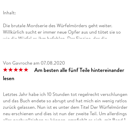
Inhalt:
Die brutale Mordserie des Würfelmörders geht weiter.
Willkürlich sucht er immer neue Opfer aus und tötet sie so
wie die Würfel es ihm befehlen. Der Einzige, der die
Zusammenhänge zu durchschauen scheint, ist Kommisar
Fabian Risk. Doch keiner will ihm so recht glauben, dass sie
es mit einem Serienmörder zu tun haben - bis an einem Tatort
Von Gavroche
am
07.08.2020
ein Würfel gefunden wird....
Am besten alle fünf Teile hintereinander
Als wäre es nicht schon schwierig genug einen
lesen
unberechenbaren Serienmörder zu jagen, läuft es aber auch
privat nicht gut für Fabian. Und dann sind da auch noch seine
Letztes Jahr habe ich 10 Stunden tot regelrecht verschlungen
geheimen Ermittlungen gegen seinen eigenen Kollegen, der
und das Buch endete so abrupt und hat mich ein wenig ratlos
Fabian immer einen Schritt vorauszusein scheint...
zurück gelassen. Nun ist es unter dem Titel Der Würfelmörder
neu erschienen und dies ist nun der zweite Teil. Um allerdings
Meine Meinung:
alles nachvollziehen zu können, empfiehlt es sich, mit Band 1
der bisher 5teligen Reihe um Fabian Risk zu beginnen ( Und
Die Rückkehr des Würfelmörders ist der zweite Teil der