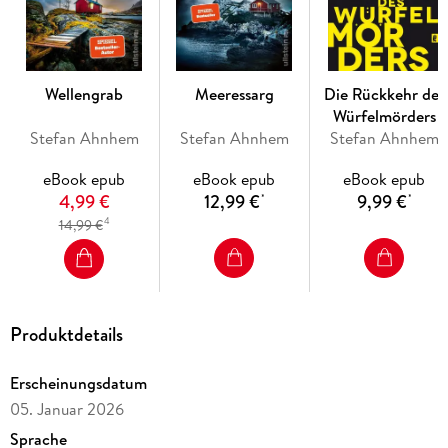
bis zur letzten Seite. «
Hjorth & Rosenfeldt
»Eine Geschichte des Bösen, die einen in die Schatten der
Wellengrab
Meeressarg
Die Rückkehr des
Vergangenheit führt. Überraschend und spannend. Ich habe es in
Würfelmörders
einem Zug durchgelesen. «
Åke Edwardson
Stefan Ahnhem
Stefan Ahnhem
Stefan Ahnhem
Der zweite Teil der Fabian-Risk-Serie,
eBook epub
eBook epub
eBook epub
Herzsammler
, erzählt die Vorgeschichte zu
4,99 €
12,99 €
9,99 €
*
*
Und morgen du
, für alle, die erfahren wollen, wieso Fabian Risk
4
14,99 €
mit seiner Familie nach Helsingborg gezogen ist.
Produktdetails
Erscheinungsdatum
05. Januar 2026
Herzsammler
Sprache