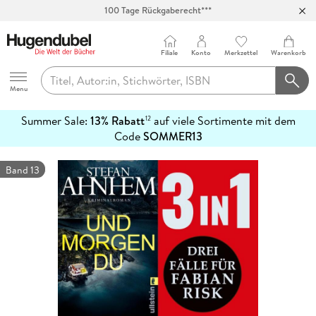
100 Tage Rückgaberecht***
Abholung in über 100 Filialen
Filiale
Konto
Merkzettel
Warenkorb
Hugendubel
Menu
Summer Sale:
13% Rabatt
auf viele Sortimente mit dem
12
mehr
Code
SOMMER13
erfahren
Band 13