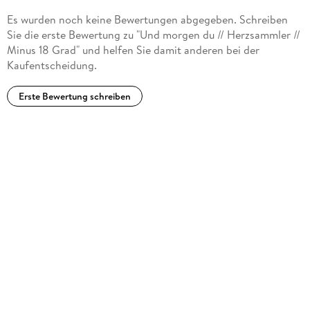
Elsie Johansson und Håkan Östlundh übersetzt und 2011 die
Es wurden noch keine Bewertungen abgegeben. Schreiben
Junge Weltlesebühne mitgegründet. Ihre Übersetzungen von
Sie die erste Bewertung zu "Und morgen du // Herzsammler //
"Kerstin ist goldrichtig" und "Einfach Kerstin" von Helena
Minus 18 Grad" und helfen Sie damit anderen bei der
Hedlund wurden 2021 und 2022 mit Stipendien des
Kaufentscheidung.
Deutschen Übersetzerfonds ausgezeichnet.
Erste Bewertung schreiben