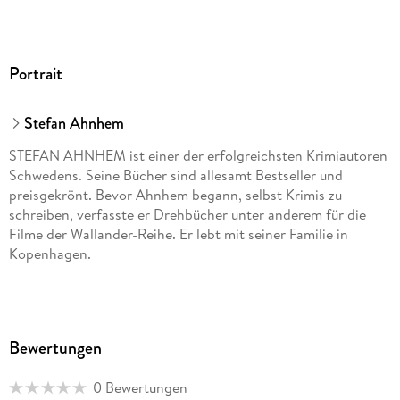
Eins ist allerdings sicher: Es wird noch weitere Opfer geben,
ein Serienmörder ist am Werk. Nur durch Zufall ist die Polizei
jetzt auf seine Spur gekommen. Der Tote im Hafenbecken
Portrait
war nicht das erste Opfer, und noch lange nicht das letzte . . .
Stefan Ahnhem
STEFAN AHNHEM ist einer der erfolgreichsten Krimiautoren
Schwedens. Seine Bücher sind allesamt Bestseller und
preisgekrönt. Bevor Ahnhem begann, selbst Krimis zu
schreiben, verfasste er Drehbücher unter anderem für die
Filme der Wallander-Reihe. Er lebt mit seiner Familie in
Kopenhagen.
Katrin Frey, geboren 1972, hat in Würzburg, Freiburg, Tromsø
und Berlin Literaturwissenschaft studiert und arbeitet seit
Bewertungen
2000 als Literaturübersetzerin. Sie hat drei Kinder und lebt
mit ihrer Familie in Schleswig und Berlin. Neben Stefan
0 Bewertungen
Ahnhem und Camilla Läckberg hat sie u. a. Karin Alvtegen,