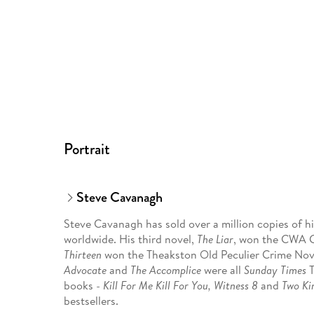
Portrait
Steve Cavanagh
Steve Cavanagh has sold over a million copies of hi
worldwide. His third novel,
The Liar
, won the CWA G
Thirteen
won the Theakston Old Peculier Crime Nove
Advocate
and
The Accomplice
were all
Sunday Times
T
books -
Kill For Me Kill For You, Witness 8
and
Two Ki
bestsellers.