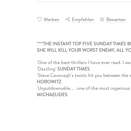
Merken
Empfehlen
Bewerten
***THE INSTANT TOP FIVE SUNDAY TIMES B
SHE WILL KILL YOUR WORST ENEMY. ALL YO
'One of the best thrillers I have ever read. I 
'Dazzling'
SUNDAY TIMES
'Steve Cavanagh's twists hit you between the
HOROWITZ
'Unputdownable. . . one of the most ingenious th
MICHAELIDES
'Smart, stylish and fearless - the ultimate treat
One dark evening in New York City, two stran
Over drinks, Amanda and Wendy realise they