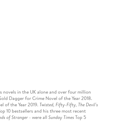
s novels in the UK alone and over four million
old Dagger for Crime Novel of the Year 2018.
l of the Year 2019.
Twisted, Fifty-Fifty, The Devil's
op 10 bestsellers and his three most recent
nds of Stranger -
were all
Sunday Times
Top 5