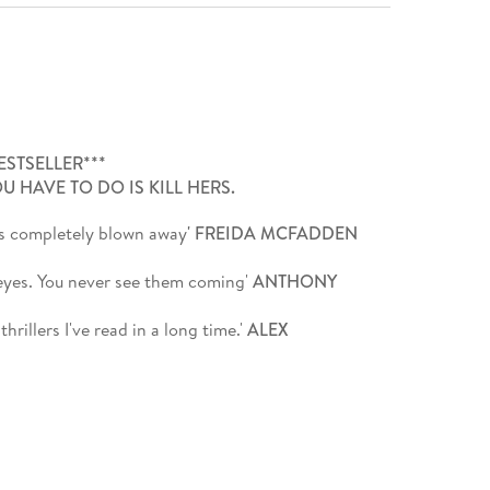
ESTSELLER***
U HAVE TO DO IS KILL HERS.
was completely blown away
'
FREIDA MCFADDEN
 eyes. You never see them coming'
ANTHONY
rillers I've read in a long time.'
ALEX
 for crime fiction fans'
JANICE HALLETT
gers meet by chance.
 have so much in common.