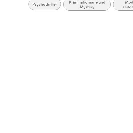
Kriminalromane und
Mod
Psychothriller
Mystery
zeitg
Belletris
und l