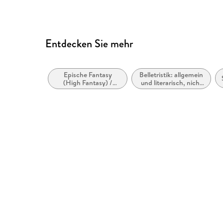
Entdecken Sie mehr
Epische Fantasy
Belletristik: allgemein
(High Fantasy) /
und literarisch, nicht
Heroische Fantasy
nach Genre