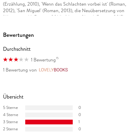
(Erzählung, 2010), 'Wenn das Schlachten vorbei ist' (Roman,
2012), 'San Miguel' (Roman, 2013), die Neuübersetzung von
'Wassermusik' (Roman, 2014), 'Hart auf hart' (Roman, 2015),
die Neuübersetzung von 'Grün ist die Hoffnung' (Roman,
2016), 'Die Terranauten' (Roman, 2017), 'Good Home' (Stories,
Bewertungen
2018), 'Das Licht' (Roman, 2019), 'Sind wir nicht Menschen'
(Stories, 2020), 'Sprich mit mir' (Roman, 2021) sowie 'Blue
Durchschnitt
Skies' (Roman, 2023).
15
1 Bewertung
1 Bewertung
von
LovelyBooks
Übersicht
5 Sterne
0
4 Sterne
0
3 Sterne
1
2 Sterne
0