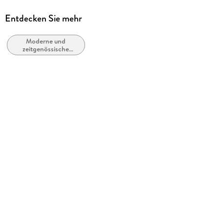
Übersetzung
Entdecken Sie mehr
Dirk van Gunsteren
Moderne und
Verlag/Hersteller
zeitgenössische
Carl Hanser Verlag GmbH & Co. KG
Belletristik: allgemein
und literarisch
Originaltitel
Question 62
Originalsprache
englisch
Kopierschutz
mit Wasserzeichen versehen
Family Sharing
Ja
Produktart
EBOOK
Dateiformat
EPUB