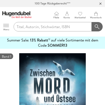
100 Tage Rückgaberecht***
Abholung in über 100 Filialen
Filiale
Konto
Merkzettel
Warenkorb
Hugendubel
Menu
Summer Sale:
13% Rabatt
auf viele Sortimente mit dem
12
mehr
Code
SOMMER13
erfahren
Band 1