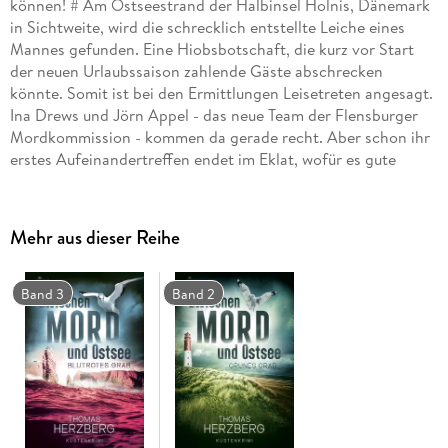
können! # Am Ostseestrand der Halbinsel Holnis, Dänemark
in Sichtweite, wird die schrecklich entstellte Leiche eines
Mannes gefunden. Eine Hiobsbotschaft, die kurz vor Start
der neuen Urlaubssaison zahlende Gäste abschrecken
könnte. Somit ist bei den Ermittlungen Leisetreten angesagt.
Ina Drews und Jörn Appel - das neue Team der Flensburger
Mordkommission - kommen da gerade recht. Aber schon ihr
erstes Aufeinandertreffen endet im Eklat, wofür es gute
Gründe gibt. Während sich die beiden widerwillig
zusammenraufen, geht es mit den Ermittlungen anfangs
erfreulich schnell voran. Doch mehr und mehr versinkt alles
Mehr aus dieser Reihe
sicher Geglaubte in einem Strudel aus Lügen und
Halbwahrheiten. Hinzu kommt Druck von oben, mit dem sich
Ina und Jörn noch zusätzlich herumschlagen müssen. Dabei
Band 3
Band 2
gerät selbst der Mordfall zeitweise in Vergessenheit. . . Der
Nummer 1 Küstenkrimi von Bestseller-Autor Thomas
Herzberg. --- Zwischen Mord und Ostsee - Ein Tippfehler?
Keineswegs! Vielmehr definiert diese Schreibweise, wo genau
die Kommissare Ina Drews und Jörn Appel in dieser Krimi-
Reihe auf die Jagd nach Mördern gehen. Zwischen den
Meeren, wo Wind & Wetter einen auf die Probe stellen, die