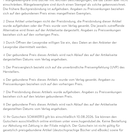
Mängelexemplare sind Bücher mit leichten Beschädigungen, die das Lesen aber nicht
1
einschränken. Mängelexemplare sind durch einen Stempel als solche gekennzeichnet.
Die frühere Buchpreisbindung ist aufgehoben. Angaben zu Preissenkungen beziehen
sich auf den gebundenen Preis eines mangelfreien Exemplars.
Diese Artikel unterliegen nicht der Preisbindung, die Preisbindung dieser Artikel
2
wurde aufgehoben oder der Preis wurde vom Verlag gesenkt. Die jeweils zutreffende
Alternative wird Ihnen auf der Artikelseite dargestellt. Angaben zu Preissenkungen
beziehen sich auf den vorherigen Preis.
Durch Öffnen der Leseprobe willigen Sie ein, dass Daten an den Anbieter der
3
Leseprobe übermittelt werden.
Der gebundene Preis dieses Artikels wird nach Ablauf des auf der Artikelseite
4
dargestellten Datums vom Verlag angehoben.
Der Preisvergleich bezieht sich auf die unverbindliche Preisempfehlung (UVP) des
5
Herstellers.
Der gebundene Preis dieses Artikels wurde vom Verlag gesenkt. Angaben zu
6
Preissenkungen beziehen sich auf den vorherigen Preis.
Die Preisbindung dieses Artikels wurde aufgehoben. Angaben zu Preissenkungen
7
beziehen sich auf den letzten gebundenen Preis.
Der gebundene Preis dieses Artikels wird nach Ablauf des auf der Artikelseite
8
dargestellten Datums vom Verlag angehoben.
Ihr Gutschein SOMMER13 gilt bis einschließlich 10.08.2026. Sie können den
12
Gutschein ausschließlich online einlösen unter www.hugendubel.de. Keine Bestellung
zur Abholung mit Zahlung in der Filiale möglich. Der Gutschein ist nicht gültig für
gesetzlich preisgebundene Artikel (deutschsprachige Bücher und eBooks) sowie für