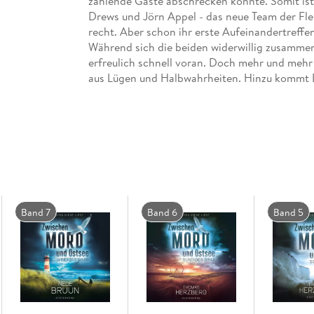
zahlende Gäste abschrecken könnte. Somit ist 
Drews und Jörn Appel - das neue Team der F
recht. Aber schon ihr erste Aufeinandertreffen
Während sich die beiden widerwillig zusammen
erfreulich schnell voran. Doch mehr und mehr 
aus Lügen und Halbwahrheiten. Hinzu kommt D
zusätzlich herumschlagen müssen. Dabei gerät s
Band 7
Band 6
Band 5