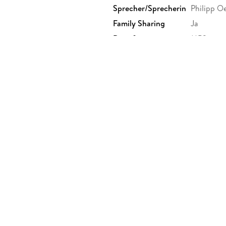
Sprecher/Sprecherin
Philipp 
Family Sharing
Ja
Dateiformat
MP3
GTIN
4066004