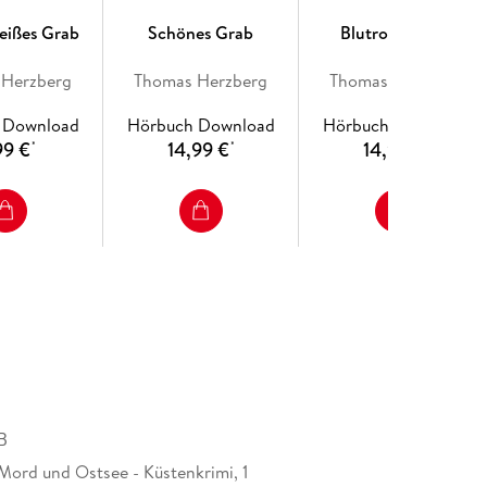
eißes Grab
Schönes Grab
Blutrotes Grab
 Herzberg
Thomas Herzberg
Thomas Herzberg
 Download
Hörbuch Download
Hörbuch Download
99 €
14,99 €
14,99 €
*
*
*
B
Mord und Ostsee - Küstenkrimi, 1