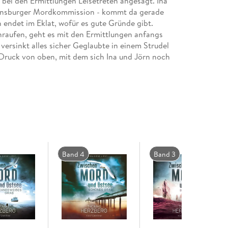
bei den Ermittlungen Leisetreten angesagt. Ina
lensburger Mordkommission - kommt da gerade
 endet im Eklat, wofür es gute Gründe gibt.
raufen, geht es mit den Ermittlungen anfangs
versinkt alles sicher Geglaubte in einem Strudel
ruck von oben, mit dem sich Ina und Jörn noch
elbst der Mordfall zeitweise in Vergessenheit. . .
Band 4
Band 3