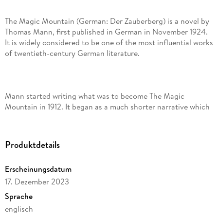
The Magic Mountain (German: Der Zauberberg) is a novel by
Thomas Mann, first published in German in November 1924.
It is widely considered to be one of the most influential works
Mann started writing what was to become The Magic
Mountain in 1912. It began as a much shorter narrative which
revisited in a comic manner aspects of Death in Venice, a
novella that he was preparing for publication. The newer
work reflected his experiences and impressions during a
Produktdetails
period when his wife, who was suffering from a lung
complaint, resided at Dr. Friedrich Jessen's Waldsanatorium
Erscheinungsdatum
in Davos, Switzerland for several months. In May and June
17. Dezember 2023
1912, Mann visited her and became acquainted with the team
of doctors and patients in this cosmopolitan institution.
Sprache
According to Mann, in the afterword that was later included
englisch
in the English translation of his novel, this stay inspired his