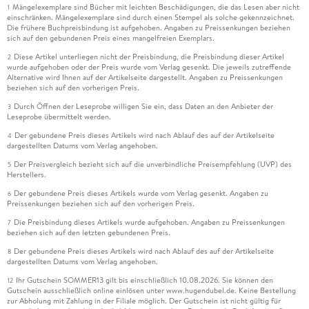
Mängelexemplare sind Bücher mit leichten Beschädigungen, die das Lesen aber nicht
1
einschränken. Mängelexemplare sind durch einen Stempel als solche gekennzeichnet.
Die frühere Buchpreisbindung ist aufgehoben. Angaben zu Preissenkungen beziehen
sich auf den gebundenen Preis eines mangelfreien Exemplars.
Diese Artikel unterliegen nicht der Preisbindung, die Preisbindung dieser Artikel
2
wurde aufgehoben oder der Preis wurde vom Verlag gesenkt. Die jeweils zutreffende
Alternative wird Ihnen auf der Artikelseite dargestellt. Angaben zu Preissenkungen
beziehen sich auf den vorherigen Preis.
Durch Öffnen der Leseprobe willigen Sie ein, dass Daten an den Anbieter der
3
Leseprobe übermittelt werden.
Der gebundene Preis dieses Artikels wird nach Ablauf des auf der Artikelseite
4
dargestellten Datums vom Verlag angehoben.
Der Preisvergleich bezieht sich auf die unverbindliche Preisempfehlung (UVP) des
5
Herstellers.
Der gebundene Preis dieses Artikels wurde vom Verlag gesenkt. Angaben zu
6
Preissenkungen beziehen sich auf den vorherigen Preis.
Die Preisbindung dieses Artikels wurde aufgehoben. Angaben zu Preissenkungen
7
beziehen sich auf den letzten gebundenen Preis.
Der gebundene Preis dieses Artikels wird nach Ablauf des auf der Artikelseite
8
dargestellten Datums vom Verlag angehoben.
Ihr Gutschein SOMMER13 gilt bis einschließlich 10.08.2026. Sie können den
12
Gutschein ausschließlich online einlösen unter www.hugendubel.de. Keine Bestellung
zur Abholung mit Zahlung in der Filiale möglich. Der Gutschein ist nicht gültig für