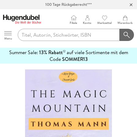
100 Tage Rückgaberecht***
Abholung in über 100 Filialen
Filiale
Konto
Merkzettel
Warenkorb
Hugendubel
Menu
Summer Sale:
13% Rabatt
auf viele Sortimente mit dem
12
mehr
Code
SOMMER13
erfahren