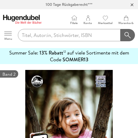
100 Tage Rückgaberecht***
Abholung in über 100 Filialen
Filiale
Konto
Merkzettel
Warenkorb
Hugendubel
Menu
Summer Sale:
13% Rabatt
auf viele Sortimente mit dem
12
mehr
Code
SOMMER13
erfahren
Band 2