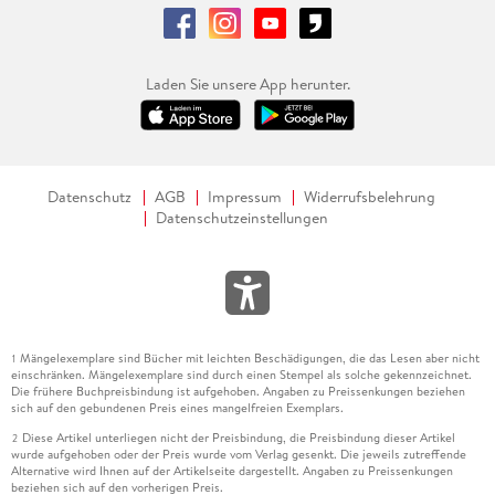
Laden Sie unsere App herunter.
Datenschutz
AGB
Impressum
Widerrufsbelehrung
Datenschutzeinstellungen
Mängelexemplare sind Bücher mit leichten Beschädigungen, die das Lesen aber nicht
1
einschränken. Mängelexemplare sind durch einen Stempel als solche gekennzeichnet.
Die frühere Buchpreisbindung ist aufgehoben. Angaben zu Preissenkungen beziehen
sich auf den gebundenen Preis eines mangelfreien Exemplars.
Diese Artikel unterliegen nicht der Preisbindung, die Preisbindung dieser Artikel
2
wurde aufgehoben oder der Preis wurde vom Verlag gesenkt. Die jeweils zutreffende
Alternative wird Ihnen auf der Artikelseite dargestellt. Angaben zu Preissenkungen
beziehen sich auf den vorherigen Preis.