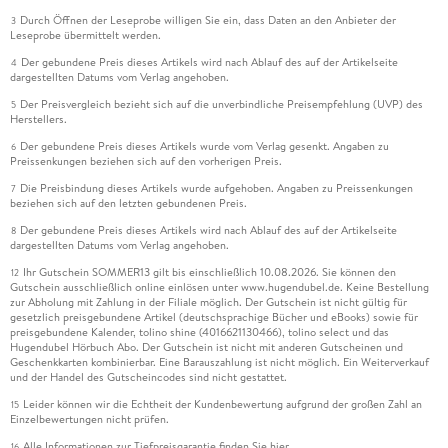
Durch Öffnen der Leseprobe willigen Sie ein, dass Daten an den Anbieter der
3
Leseprobe übermittelt werden.
Der gebundene Preis dieses Artikels wird nach Ablauf des auf der Artikelseite
4
dargestellten Datums vom Verlag angehoben.
Der Preisvergleich bezieht sich auf die unverbindliche Preisempfehlung (UVP) des
5
Herstellers.
Der gebundene Preis dieses Artikels wurde vom Verlag gesenkt. Angaben zu
6
Preissenkungen beziehen sich auf den vorherigen Preis.
Die Preisbindung dieses Artikels wurde aufgehoben. Angaben zu Preissenkungen
7
beziehen sich auf den letzten gebundenen Preis.
Der gebundene Preis dieses Artikels wird nach Ablauf des auf der Artikelseite
8
dargestellten Datums vom Verlag angehoben.
Ihr Gutschein SOMMER13 gilt bis einschließlich 10.08.2026. Sie können den
12
Gutschein ausschließlich online einlösen unter www.hugendubel.de. Keine Bestellung
zur Abholung mit Zahlung in der Filiale möglich. Der Gutschein ist nicht gültig für
gesetzlich preisgebundene Artikel (deutschsprachige Bücher und eBooks) sowie für
preisgebundene Kalender, tolino shine (4016621130466), tolino select und das
Hugendubel Hörbuch Abo. Der Gutschein ist nicht mit anderen Gutscheinen und
Geschenkkarten kombinierbar. Eine Barauszahlung ist nicht möglich. Ein Weiterverkauf
und der Handel des Gutscheincodes sind nicht gestattet.
Leider können wir die Echtheit der Kundenbewertung aufgrund der großen Zahl an
15
Einzelbewertungen nicht prüfen.
Alle Informationen zur Tiefpreisgarantie finden Sie
hier
16