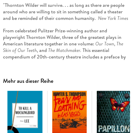
"Thornton Wilder will survive. . . as long as there are people
around who are willing to sit in something called a theater
and be reminded of their common humanity. 
New York Times
From celebrated Pulitzer Prize-winning author and
playwright Thornton Wilder, three of the greatest plays in
American literature together in one volume:
Our Town
,
The
Skin of Our Teeth
, and
The Matchmaker.
This essential
compendium of 20th-century theatre includes a preface by
the author, as well as a foreword by playwright John Guare.
Our Town
, Wilder's timeless Pulitzer Prize-winning classic
Mehr aus dieser Reihe
about love, death, and destiny, opened on Broadway in 1938
and continues to be celebrated and performed on stages all
around the world.
The Skin of our Teeth
, Wilder's brilliant and enduring romp
exploring the human condition through follies and endurance
starring the Antrobus family of Excelsior, New Jersey, earned
Wilder his third Pulitzer Prize in 1943.