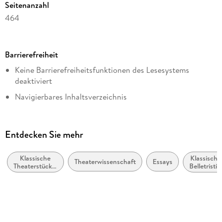
Seitenanzahl
A Pulitzer Prize-Winning Collection:
Experience two of
464
Wilder's three Pulitzer Prize-winning works, showcasing
the genius that cemented his place in the canon of classic
Reihe
American literature.
Harper Perennial Modern Classics
Barrierefreiheit
Autor/Autorin
Keine Barrierefreiheitsfunktionen des Lesesystems
Thornton Wilder
deaktiviert
Verlag/Hersteller
Navigierbares Inhaltsverzeichnis
HarperCollins
Logische Lesereihenfolge eingehalten
Kopierschutz
Weitere Hinweise:
mit Wasserzeichen versehen
Entdecken Sie mehr
AccessibilityFeedback@harpercollins.com
Family Sharing
Ja
Klassische
Klassische
Theaterwissenschaft
Essays
Theaterstücke,
Belletristik
Produktart
Dramen (vor
allgemein
1900)
und
EBOOK
literarisch
Dateiformat
EPUB