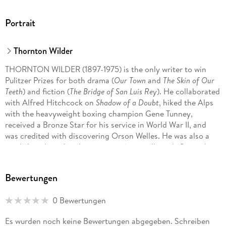
Portrait
Thornton Wilder
THORNTON WILDER (1897-1975) is the only writer to win
Pulitzer Prizes for both drama (
Our Town
and
The Skin of Our
Teeth
) and fiction (
The Bridge of San Luis Rey
). He collaborated
with Alfred Hitchcock on
Shadow of a Doubt
, hiked the Alps
with the heavyweight boxing champion Gene Tunney,
received a Bronze Star for his service in World War II, and
was credited with discovering Orson Welles. He was also a
much-loved teacher, letter-writer (especially with Gertrude
Stein), and public speaker in four languages.
Hello, Dolly!
is
based on his play
The Matchmaker.
Learn more about his
Bewertungen
extraordinary life and work at thorntonwilder. com.
0 Bewertungen
Es wurden noch keine Bewertungen abgegeben. Schreiben