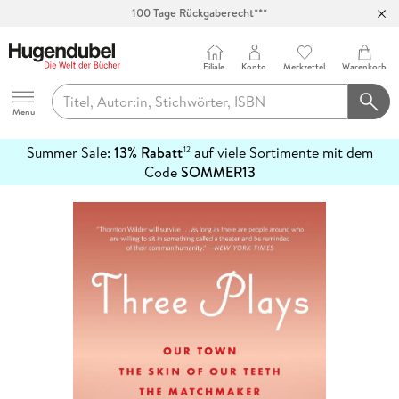
100 Tage Rückgaberecht***
Abholung in über 100 Filialen
Filiale
Konto
Merkzettel
Warenkorb
Hugendubel
Menu
Summer Sale:
13% Rabatt
auf viele Sortimente mit dem
12
mehr
Code
SOMMER13
erfahren