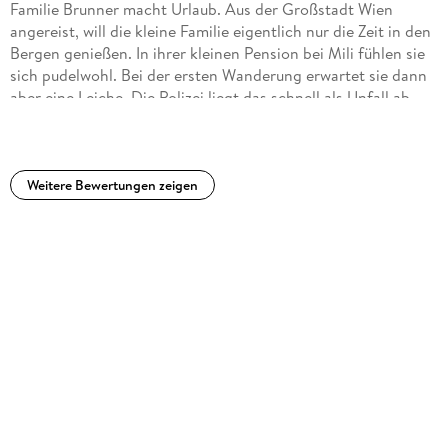
Familie Brunner macht Urlaub. Aus der Großstadt Wien
angereist, will die kleine Familie eigentlich nur die Zeit in den
Bergen genießen. In ihrer kleinen Pension bei Mili fühlen sie
sich pudelwohl. Bei der ersten Wanderung erwartet sie dann
aber eine Leiche. Die Polizei liegt das schnell als Unfall ab,
aber die Familie ist sich sicher, dass mehr dahinter steckt -
wahrscheinlich sogar Mord. Also - man muss selber
ermitteln.
Weitere Bewertungen zeigen
Schöne Landschaften, lustige und liebevolle Charaktere
machen den Krimi zu einem schönen Urlaubskrimi. Man
fiebert mit Familie Brunner mit und kommt selber ins
Ermitteln. Wird der Mörder doch noch überführt?