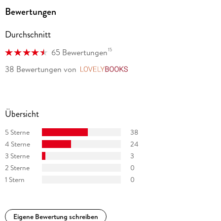
renommierten Verlagen veröffentlicht. Zuletzt erschien bei
Bewertungen
beTHRILLED die Krimi-Reihe um die Familie Brunner aus
Wien, die in ihren Urlauben Mordfälle löst - in den schönsten
Durchschnitt
Regionen Österreichs!
15
65 Bewertungen
Mehr auf www. timeckhaus. com oder auf Instagram.
38 Bewertungen
von
LovelyBooks
Übersicht
5 Sterne
38
4 Sterne
24
3 Sterne
3
2 Sterne
0
1 Stern
0
Eigene Bewertung schreiben