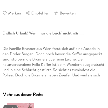
Merken
Empfehlen
Bewerten
Endlich Urlaub! Wenn nur die Leich' nicht wär . . .
Die Familie Brunner aus Wien freut sich auf eine Auszeit in
den Tiroler Bergen. Doch noch bevor die Koffer ausgepackt
sind, stolpern die Brunners über eine Leiche: Der
naturverbundene Felix Kofler ist beim Wandern ausgerutscht
und in eine Schlucht gestürzt. So sieht es zumindest die
Polizei. Doch die Brunners haben Zweifel. Und weil sie sich
sowieso nun nicht mehr recht entspannen können und gerne
gemeinsam etwas unternehmen, stürzen sie sich mit
tatkräftiger Unterstützung der Pensionswirtin Mili in die
Mehr aus dieser Reihe
Ermittlungen. Dabei begegnen sie einem ehrgeizigen
Hotelier, einem kauzigen Bergbauern, jeder Menge
Geheimnissen und . . . singenden Kühen? !
Band 2