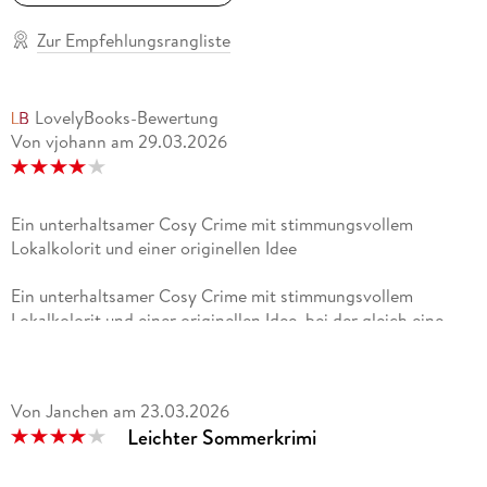
Zur Empfehlungsrangliste
LovelyBooks-Bewertung
Von vjohann
am
29.03.2026
Ein unterhaltsamer Cosy Crime mit stimmungsvollem
Lokalkolorit und einer originellen Idee
Ein unterhaltsamer Cosy Crime mit stimmungsvollem
Lokalkolorit und einer originellen Idee, bei der gleich eine
ganze Familie ermittelt - das bringt frischen Wind ins Genre
und verdient einen Extra-Stern. Auch wenn Figuren und
Ermittlungen teils etwas unrealistisch wirken, sorgt die
Von Janchen
am
23.03.2026
spannende Handlung dennoch bis zum Schluss für gute
Leichter Sommerkrimi
Unterhaltung.