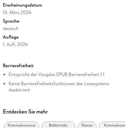
Erscheinungsdatum
'Ein schöner Regionalkrimi, der Lust auf Berge und Brotzeit
01. März 2026
macht. Perfekt für einen gemütlichen Nachmittag auf dem
Sprache
Sofa oder als leichte Urlaubslektüre.' (alliejamison)
deutsch
Auflage
eBooks von beTHRILLED - mörderisch gute Unterhaltung!
1. Aufl. 2026
Seitenanzahl
301
Barrierefreiheit
Dateigröße
Entspricht der Vorgabe EPUB Barrierefreiheit 1.1
1,43 MB
Keine Barrierefreiheitsfunktionen des Lesesystems
Reihe
deaktiviert
Österreich - zum Sterben schön!, 1
Navigierbares Inhaltsverzeichnis
Autor/Autorin
Logische Lesereihenfolge eingehalten
Tim Eckhaus
Entdecken Sie mehr
Kurze Alternativtexte (z.B. für Abbildungen) vorhanden
Verlag/Hersteller
beTHRILLED
Kriminalromane
Belletristik:
Reisen
Kriminalroma
Sprachkennzeichnung vorhanden