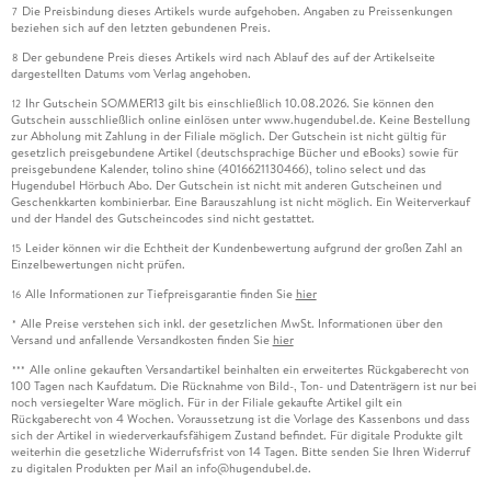
Die Preisbindung dieses Artikels wurde aufgehoben. Angaben zu Preissenkungen
7
beziehen sich auf den letzten gebundenen Preis.
Der gebundene Preis dieses Artikels wird nach Ablauf des auf der Artikelseite
8
dargestellten Datums vom Verlag angehoben.
Ihr Gutschein SOMMER13 gilt bis einschließlich 10.08.2026. Sie können den
12
Gutschein ausschließlich online einlösen unter www.hugendubel.de. Keine Bestellung
zur Abholung mit Zahlung in der Filiale möglich. Der Gutschein ist nicht gültig für
gesetzlich preisgebundene Artikel (deutschsprachige Bücher und eBooks) sowie für
preisgebundene Kalender, tolino shine (4016621130466), tolino select und das
Hugendubel Hörbuch Abo. Der Gutschein ist nicht mit anderen Gutscheinen und
Geschenkkarten kombinierbar. Eine Barauszahlung ist nicht möglich. Ein Weiterverkauf
und der Handel des Gutscheincodes sind nicht gestattet.
Leider können wir die Echtheit der Kundenbewertung aufgrund der großen Zahl an
15
Einzelbewertungen nicht prüfen.
Alle Informationen zur Tiefpreisgarantie finden Sie
hier
16
Alle Preise verstehen sich inkl. der gesetzlichen MwSt. Informationen über den
*
Versand und anfallende Versandkosten finden Sie
hier
Alle online gekauften Versandartikel beinhalten ein erweitertes Rückgaberecht von
***
100 Tagen nach Kaufdatum. Die Rücknahme von Bild-, Ton- und Datenträgern ist nur bei
noch versiegelter Ware möglich. Für in der Filiale gekaufte Artikel gilt ein
Rückgaberecht von 4 Wochen. Voraussetzung ist die Vorlage des Kassenbons und dass
sich der Artikel in wiederverkaufsfähigem Zustand befindet. Für digitale Produkte gilt
weiterhin die gesetzliche Widerrufsfrist von 14 Tagen. Bitte senden Sie Ihren Widerruf
zu digitalen Produkten per Mail an info@hugendubel.de.