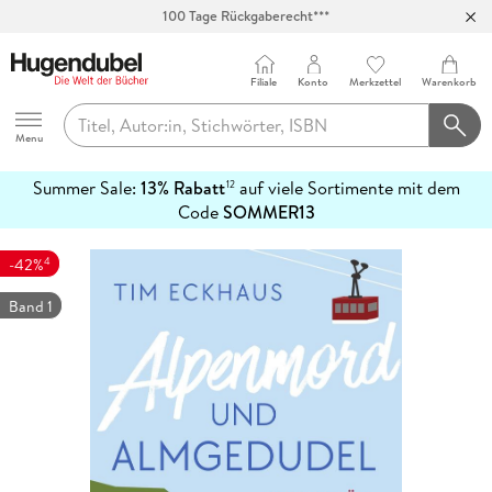
100 Tage Rückgaberecht***
Abholung in über 100 Filialen
Filiale
Konto
Merkzettel
Warenkorb
Hugendubel
Menu
Summer Sale:
13% Rabatt
auf viele Sortimente mit dem
12
mehr
Code
SOMMER13
erfahren
4
-42%
Band 1