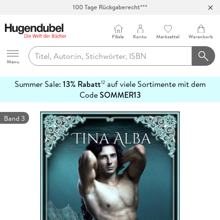
100 Tage Rückgaberecht***
Abholung in über 100 Filialen
Filiale
Konto
Merkzettel
Warenkorb
Hugendubel
Menu
Summer Sale:
13% Rabatt
auf viele Sortimente mit dem
12
mehr
Code
SOMMER13
erfahren
Band 3