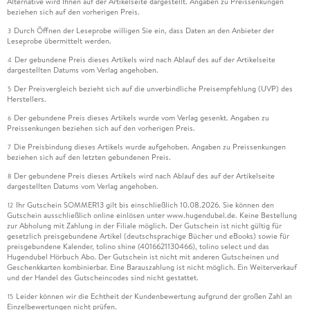
Alternative wird Ihnen auf der Artikelseite dargestellt. Angaben zu Preissenkungen
beziehen sich auf den vorherigen Preis.
Durch Öffnen der Leseprobe willigen Sie ein, dass Daten an den Anbieter der
3
Leseprobe übermittelt werden.
Der gebundene Preis dieses Artikels wird nach Ablauf des auf der Artikelseite
4
dargestellten Datums vom Verlag angehoben.
Der Preisvergleich bezieht sich auf die unverbindliche Preisempfehlung (UVP) des
5
Herstellers.
Der gebundene Preis dieses Artikels wurde vom Verlag gesenkt. Angaben zu
6
Preissenkungen beziehen sich auf den vorherigen Preis.
Die Preisbindung dieses Artikels wurde aufgehoben. Angaben zu Preissenkungen
7
beziehen sich auf den letzten gebundenen Preis.
Der gebundene Preis dieses Artikels wird nach Ablauf des auf der Artikelseite
8
dargestellten Datums vom Verlag angehoben.
Ihr Gutschein SOMMER13 gilt bis einschließlich 10.08.2026. Sie können den
12
Gutschein ausschließlich online einlösen unter www.hugendubel.de. Keine Bestellung
zur Abholung mit Zahlung in der Filiale möglich. Der Gutschein ist nicht gültig für
gesetzlich preisgebundene Artikel (deutschsprachige Bücher und eBooks) sowie für
preisgebundene Kalender, tolino shine (4016621130466), tolino select und das
Hugendubel Hörbuch Abo. Der Gutschein ist nicht mit anderen Gutscheinen und
Geschenkkarten kombinierbar. Eine Barauszahlung ist nicht möglich. Ein Weiterverkauf
und der Handel des Gutscheincodes sind nicht gestattet.
Leider können wir die Echtheit der Kundenbewertung aufgrund der großen Zahl an
15
Einzelbewertungen nicht prüfen.