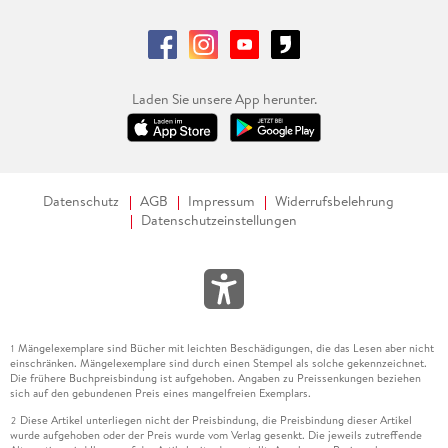
Laden Sie unsere App herunter.
Datenschutz
AGB
Impressum
Widerrufsbelehrung
Datenschutzeinstellungen
Mängelexemplare sind Bücher mit leichten Beschädigungen, die das Lesen aber nicht
1
einschränken. Mängelexemplare sind durch einen Stempel als solche gekennzeichnet.
Die frühere Buchpreisbindung ist aufgehoben. Angaben zu Preissenkungen beziehen
sich auf den gebundenen Preis eines mangelfreien Exemplars.
Diese Artikel unterliegen nicht der Preisbindung, die Preisbindung dieser Artikel
2
wurde aufgehoben oder der Preis wurde vom Verlag gesenkt. Die jeweils zutreffende