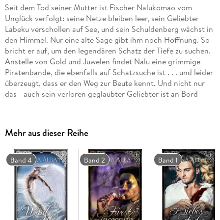
Seit dem Tod seiner Mutter ist Fischer Nalukomao vom
Unglück verfolgt: seine Netze bleiben leer, sein Geliebter
Labeku verschollen auf See, und sein Schuldenberg wächst in
den Himmel. Nur eine alte Sage gibt ihm noch Hoffnung. So
bricht er auf, um den legendären Schatz der Tiefe zu suchen.
Anstelle von Gold und Juwelen findet Nalu eine grimmige
Piratenbande, die ebenfalls auf Schatzsuche ist . . . und leider
überzeugt, dass er den Weg zur Beute kennt. Und nicht nur
das - auch sein verloren geglaubter Geliebter ist an Bord
gefangen. Nach viel zu kurzer Wiedersehensfreude sind die
Liebenden überzeugt: was auch immer der Schatz der Tiefe
ist, er darf um keinen Preis der Welt den Piraten in die Hände
Mehr aus dieser Reihe
fallen. Als ein Unwetter aufkommt, läuft das Schiff auf ein
Riff auf. Nalu und sein Liebster haben den Tod vor Augen -
doch dann finden sie sich in einer Höhle wieder, in der
Band 4
Band 2
Band 1
Gesellschaft eines mysteriösen Fremden - schön und
geheimnisvoll wie das Meer selbst