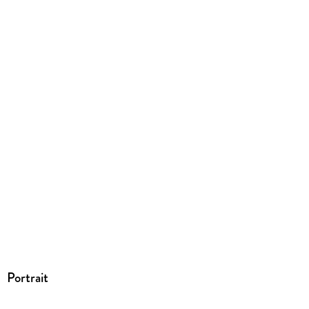
Dateiformat
EPUB
ISBN
9783754647035
Portrait