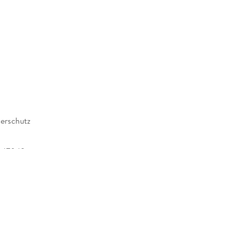
erschutz
647042