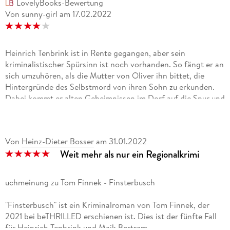
LovelyBooks-Bewertung
Von sunny-girl
am
17.02.2022
Heinrich Tenbrink ist in Rente gegangen, aber sein
kriminalistischer Spürsinn ist noch vorhanden. So fängt er an
sich umzuhören, als die Mutter von Oliver ihn bittet, die
Hintergründe des Selbstmord von ihren Sohn zu erkunden.
Dabei kommt er alten Geheimnissen im Dorf auf die Spur und
gerät auch in die neueren Ermittlungen der Polizei. Dem
Privatleben der Protagonisten wird großer Raum eingeräumt.
Heinrich und Maik wohnen zusammen und kümmern sich
Von
Heinz-Dieter Bosser
am
31.01.2022
gemeinsam um die Betreuung von Maiks Tochter Ella. Die
Weit mehr als nur ein Regionalkrimi
Krimihandlung wird stetig vorangetrieben, aber die
Spannung hält sich in Grenzen. Das Buch lebt von der
liebevollen Beschreibung der Personen und des Dorflebens.
uchmeinung zu Tom Finnek - Finsterbusch
Der Fall wird aber plausibel aufgelöst.Da ich die Reihe von
Anfang an verfolge, ist das Buch wie nachhause kommen.
"Finsterbusch" ist ein Kriminalroman von Tom Finnek, der
Weitere Bücher werde ich auf alle lesen.
2021 bei beTHRILLED erschienen ist. Dies ist der fünfte Fall
für Heinrich Tenbrink und Maik Bertram.