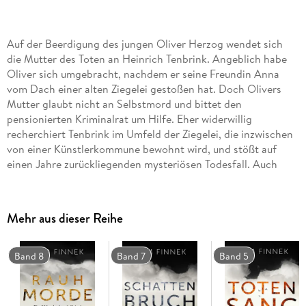
Auf der Beerdigung des jungen Oliver Herzog wendet sich
die Mutter des Toten an Heinrich Tenbrink. Angeblich habe
Oliver sich umgebracht, nachdem er seine Freundin Anna
vom Dach einer alten Ziegelei gestoßen hat. Doch Olivers
Mutter glaubt nicht an Selbstmord und bittet den
pensionierten Kriminalrat um Hilfe. Eher widerwillig
recherchiert Tenbrink im Umfeld der Ziegelei, die inzwischen
von einer Künstlerkommune bewohnt wird, und stößt auf
einen Jahre zurückliegenden mysteriösen Todesfall. Auch
Tenbrinks ehemaliger Kollege und Oberkommissar Maik
Bertram ermittelt in dem voller Widersprüche steckenden Fall
- und hat es kurz darauf mit einer weiteren Leiche zu tun . . .
Mehr aus dieser Reihe
Während Tenbrink gleichzeitig mit Liebeskummer zu kämpfen
hat und Bertram sich Sorgen um die Gesundheit seiner
Band 8
Band 7
Band 5
kleinen Tochter macht, stoßen die beiden ungleichen
Ermittler auf ein Gespinst von Lügen, Geheimnissen und
Verbrechen.