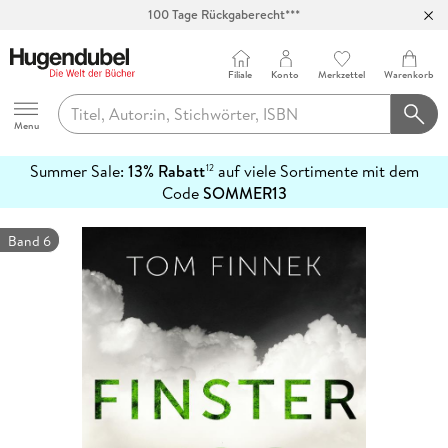
100 Tage Rückgaberecht***
Abholung in über 100 Filialen
Filiale
Konto
Merkzettel
Warenkorb
Hugendubel
Menu
Summer Sale:
13% Rabatt
auf viele Sortimente mit dem
12
mehr
Code
SOMMER13
erfahren
Band 6