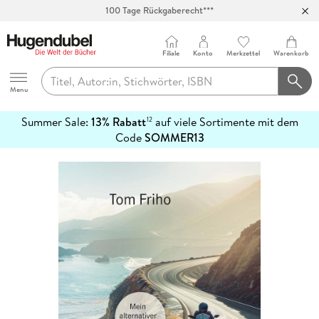
100 Tage Rückgaberecht***
Abholung in über 100 Filialen
Filiale
Konto
Merkzettel
Warenkorb
Hugendubel
Menu
Summer Sale:
13% Rabatt
auf viele Sortimente mit dem
12
mehr
Code
SOMMER13
erfahren