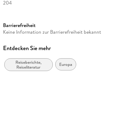
204
Dateigröße
0,82 MB
Barrierefreiheit
Autor/Autorin
Keine Information zur Barrierefreiheit bekannt
Tom Friho
Verlag/Hersteller
Entdecken Sie mehr
R.G. Fischer Verlag
Reiseberichte,
Kopierschutz
Europa
Reiseliteratur
mit Wasserzeichen versehen
Family Sharing
Ja
Produktart
EBOOK
Dateiformat
EPUB
ISBN