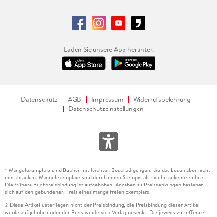
Laden Sie unsere App herunter.
Datenschutz
AGB
Impressum
Widerrufsbelehrung
Datenschutzeinstellungen
Mängelexemplare sind Bücher mit leichten Beschädigungen, die das Lesen aber nicht
1
einschränken. Mängelexemplare sind durch einen Stempel als solche gekennzeichnet.
Die frühere Buchpreisbindung ist aufgehoben. Angaben zu Preissenkungen beziehen
sich auf den gebundenen Preis eines mangelfreien Exemplars.
Diese Artikel unterliegen nicht der Preisbindung, die Preisbindung dieser Artikel
2
wurde aufgehoben oder der Preis wurde vom Verlag gesenkt. Die jeweils zutreffende