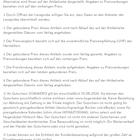
Alternative wird Ihnen auf der Artikelseite dargestellt. Angaben zu Preissenkungen
beziehen sich auf den vorherigen Preis.
Durch Öffnen der Leseprobe willigen Sie ein, dass Daten an den Anbieter der
3
Leseprobe übermittelt werden.
Der gebundene Preis dieses Artikels wird nach Ablauf des auf der Artikelseite
4
dargestellten Datums vom Verlag angehoben.
Der Preisvergleich bezieht sich auf die unverbindliche Preisempfehlung (UVP) des
5
Herstellers.
Der gebundene Preis dieses Artikels wurde vom Verlag gesenkt. Angaben zu
6
Preissenkungen beziehen sich auf den vorherigen Preis.
Die Preisbindung dieses Artikels wurde aufgehoben. Angaben zu Preissenkungen
7
beziehen sich auf den letzten gebundenen Preis.
Der gebundene Preis dieses Artikels wird nach Ablauf des auf der Artikelseite
8
dargestellten Datums vom Verlag angehoben.
Ihr Gutschein SOMMER13 gilt bis einschließlich 10.08.2026. Sie können den
12
Gutschein ausschließlich online einlösen unter www.hugendubel.de. Keine Bestellung
zur Abholung mit Zahlung in der Filiale möglich. Der Gutschein ist nicht gültig für
gesetzlich preisgebundene Artikel (deutschsprachige Bücher und eBooks) sowie für
preisgebundene Kalender, tolino shine (4016621130466), tolino select und das
Hugendubel Hörbuch Abo. Der Gutschein ist nicht mit anderen Gutscheinen und
Geschenkkarten kombinierbar. Eine Barauszahlung ist nicht möglich. Ein Weiterverkauf
und der Handel des Gutscheincodes sind nicht gestattet.
Leider können wir die Echtheit der Kundenbewertung aufgrund der großen Zahl an
15
Einzelbewertungen nicht prüfen.