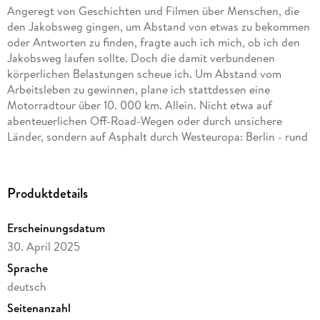
Angeregt von Geschichten und Filmen über Menschen, die
den Jakobsweg gingen, um ­Abstand von etwas zu bekommen
oder ­Antworten zu finden, fragte auch ich mich, ob ich den
Jakobsweg laufen sollte. Doch die damit verbundenen
körperlichen Belastungen scheue ich. Um Abstand vom
Arbeitsleben zu gewinnen, plane ich stattdessen eine
Motorradtour über 10. 000 km. Allein. Nicht etwa auf
abenteuerlichen Off-Road-Wegen oder durch unsichere
Länder, sondern auf Asphalt durch Westeuropa: Berlin - rund
um die iberische Halbinsel - Berlin. Eine in ganz anderer
Hinsicht abenteuerliche Tour, die relativ wenige ­
Vorbereitungen verlangt und die man mit jedem Fahrzeug
Produktdetails
machen kann. Egal ob mit Auto, Motorrad oder Fahrrad.
Dieses Buch beschreibt meine Eindrücke, Erlebnisse und ­
Erscheinungsdatum
Gedanken auf dieser Jakobsweg-Alternative.
30. April 2025
Sprache
deutsch
Seitenanzahl