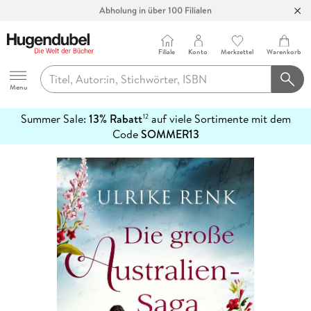
Abholung in über 100 Filialen
Filiale
Konto
Merkzettel
Warenkorb
Hugendubel
Menu
Summer Sale:
13% Rabatt
auf viele Sortimente mit dem
12
mehr
Code
SOMMER13
erfahren