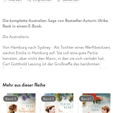
Die komplette Australien-Saga von Bestseller-Autorin Ulrike
Renk in einem E-Book.
Die Australierin.
Von Hamburg nach Sydney - Als Tochter eines Werftbesitzers
wächst Emilia in Hamburg auf. Sie soll eine gute Partie
heiraten, aber nicht den Mann, in den sie sich verliebt hat.
Carl Gotthold Lessing ist der Großneffe des berühmten
Dichters. Er hat ein Kapitänspatent erworben und sich Geld
geliehen, um ein Schiff zu bauen. Er will Emilia heiraten, doch
ihre Familie ist strikt gegen diese Verbindung. Die beiden
Mehr aus dieser Reihe
beginnen, nachdem Lessing von seiner ersten großen Fahrt
zurückgekehrt ist, eine Affäre. Als ein Hausmädchen sie
verrät, kommt es zum Bruch. Emilia beschließt, mit ihm zu
Band 3
Band 2
Band 1
reisen. In Südamerika kommt ihr erstes Kind zur Welt, in
Hamburg das zweite. Doch sie haben ein anderes Ziel: