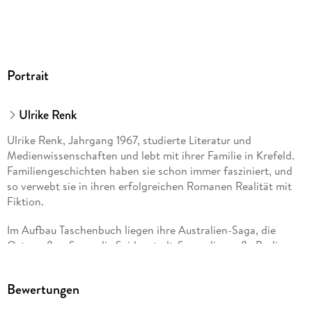
Portrait
Ulrike Renk
Ulrike Renk, Jahrgang 1967, studierte Literatur und
Medienwissenschaften und lebt mit ihrer Familie in Krefeld.
Familiengeschichten haben sie schon immer fasziniert, und
so verwebt sie in ihren erfolgreichen Romanen Realität mit
Fiktion.
Im Aufbau Taschenbuch liegen ihre Australien-Saga, die
Ostpreußen-Saga, die Seidenstadt-Saga, die große Berlin-
Saga um die Dichterfamilie Dehmel und zahlreiche
historische Romane vor.
Bewertungen
Alle lieferbaren Titel der Autorin sehen Sie unter aufbau-